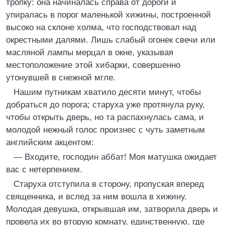
тропку: она начиналась справа от дороги и
упиралась в порог маленькой хижины, построенной
высоко на склоне холма, что господствовал над
окрестными далями. Лишь слабый огонек свечи или
масляной лампы мерцал в окне, указывая
местоположение этой хибарки, совершенно
утонувшей в снежной мгле.
Нашим путникам хватило десяти минут, чтобы
добраться до порога; старуха уже протянула руку,
чтобы открыть дверь, но та распахнулась сама, и
молодой нежный голос произнес с чуть заметным
английским акцентом:
— Входите, господин аббат! Моя матушка ожидает
вас с нетерпением.
Старуха отступила в сторону, пропуская вперед
священника, и вслед за ним вошла в хижину.
Молодая девушка, открывшая им, затворила дверь и
провела их во вторую комнату, единственную, где