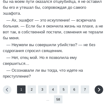
бы на моем пути оказался отцеубийца, я не оставил
бы его и утешал бы, сопровождая до самого
эшафота.
— Ах, эшафот — это искупление! — вскричала
больная. — Если бы я окончила жизнь на плахе, а не
вот так, в собственной постели, сомнения не терзали
бы меня.
— Неужели вы совершили убийство? — не без
содрогания спросил священник.
— Нет, отец мой. Но я позволила ему
свершиться…
— Осознавали ли вы тогда, что идете на
преступление?
1
2
3
4
5
6
7
...
58