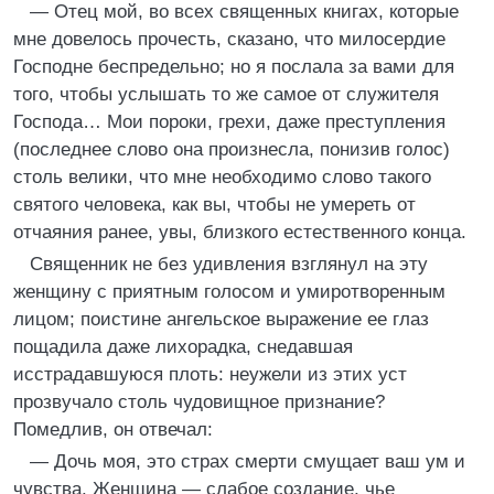
— Отец мой, во всех священных книгах, которые
мне довелось прочесть, сказано, что милосердие
Господне беспредельно; но я послала за вами для
того, чтобы услышать то же самое от служителя
Господа… Мои пороки, грехи, даже преступления
(последнее слово она произнесла, понизив голос)
столь велики, что мне необходимо слово такого
святого человека, как вы, чтобы не умереть от
отчаяния ранее, увы, близкого естественного конца.
Священник не без удивления взглянул на эту
женщину с приятным голосом и умиротворенным
лицом; поистине ангельское выражение ее глаз
пощадила даже лихорадка, снедавшая
исстрадавшуюся плоть: неужели из этих уст
прозвучало столь чудовищное признание?
Помедлив, он отвечал:
— Дочь моя, это страх смерти смущает ваш ум и
чувства. Женщина — слабое создание, чье