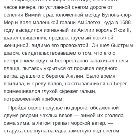
часов вечера, по устланной снегом дороге от
селения Вимий к расположенной между Булонь-сюр-
Мер и Кале маленькой гавани Амблетёз, куда в 1688
году высадился изгнанный из Англии король Яков II,
шагал священник, предшествуемый пожилой
женщиной, видимо его провожатой. Он шел быстрым
шагом, свидетельствовавшем о том, что его с
нетерпением ждут, и беспрестанно запахивал полы
плаща, пытаясь укрыться от порывов ледяного
ветра, дувшего с берегов Англии. Было время
прилива, и к реву валов, накатывавшихся на берег,
примешивался глухой скрежет гальки,
потревоженной прибоем.
Пройдя около полульё по дороге, обсаженной
двумя рядами чахлых вязов — зимой их оголяла
сама зима, а летом трепал морской ветер, —
старуха свернула на едва заметную под снегом