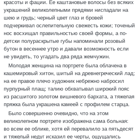
красоты и фации. Ее каштановые волосы без всяких
украшений великолепными прядями ниспадали на
шею и грудь; черный цвет глаз и бровей
подчеркивал ослепительную свежесть кожи; точеный
нос восхищал правильностью своей формы, а по-
детски полураскрытые губы напоминали розовый
бутон в весеннее утро и давали возможность если
не увидеть, то угадать два ряда жемчужин.
Молодая женщина на портрете была облачена в
кашемировый хитон, шитый на древнегреческий лад;
на ее правое плечо художник небрежно набросил
пурпурный плащ; талию обхватывал широкий пояс
из расшитого золотом вишневого бархата, а тяжелая
пряжка была украшена камеей с профилем старца.
Было совершенно очевидно, что на этом
великолепном портрете изображена сама больная:
во всем ее облике, хотя ей перевалило за пятьдесят
и тяжелый недуг исказил ее черты, ощущались