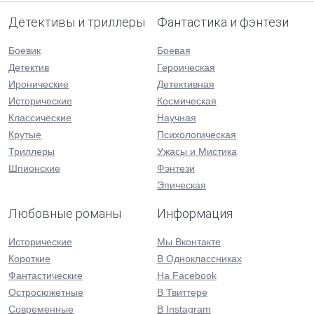
Детективы и триллеры
Фантастика и фэнтези
Боевик
Боевая
Детектив
Героическая
Иронические
Детективная
Исторические
Космическая
Классические
Научная
Крутые
Психологическая
Триллеры
Ужасы и Мистика
Шпионские
Фэнтези
Эпическая
Любовные романы
Информация
Исторические
Мы Вконтакте
Короткие
В Одноклассниках
Фантастические
На Facebook
Остросюжетные
В Твиттере
Современные
В Instagram