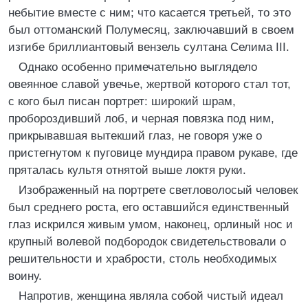
небытие вместе с ним; что касается третьей, то это
был оттоманский Полумесяц, заключавший в своем
изгибе бриллиантовый вензель султана Селима III.
Однако особенно примечательно выглядело
овеянное славой увечье, жертвой которого стал тот,
с кого был писан портрет: широкий шрам,
пробороздивший лоб, и черная повязка под ним,
прикрывавшая вытекший глаз, не говоря уже о
пристегнутом к пуговице мундира правом рукаве, где
пряталась культя отнятой выше локтя руки.
Изображенный на портрете светловолосый человек
был среднего роста, его оставшийся единственный
глаз искрился живым умом, наконец, орлиный нос и
крупный волевой подбородок свидетельствовали о
решительности и храбрости, столь необходимых
воину.
Напротив, женщина являла собой чистый идеал