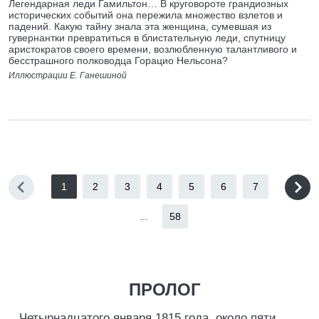
Легендарная леди Гамильтон… В круговороте грандиозных
исторических событий она пережила множество взлетов и
падений. Какую тайну знала эта женщина, сумевшая из
гувернантки превратиться в блистательную леди, спутницу
аристократов своего времени, возлюбленную талантливого и
бесстрашного полководца Горацио Нельсона?
Иллюстрации Е. Ганешиной
1
2
3
4
5
6
7
...
58
ПРОЛОГ
Четырнадцатого января 1815 года, около пяти