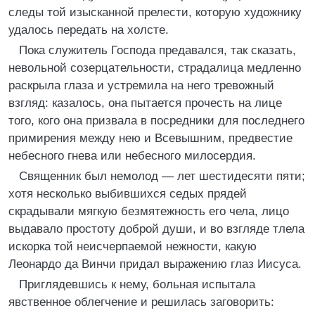
следы той изысканной прелести, которую художнику
удалось передать на холсте.
Пока служитель Господа предавался, так сказать,
невольной созерцательности, страдалица медленно
раскрыла глаза и устремила на него тревожный
взгляд: казалось, она пытается прочесть на лице
того, кого она призвала в посредники для последнего
примирения между нею и Всевышним, предвестие
небесного гнева или небесного милосердия.
Священник был немолод — лет шестидесяти пяти;
хотя несколько выбившихся седых прядей
скрадывали мягкую безмятежность его чела, лицо
выдавало простоту доброй души, и во взгляде тлела
искорка той неисчерпаемой нежности, какую
Леонардо да Винчи придал выражению глаз Иисуса.
Приглядевшись к нему, больная испытала
явственное облегчение и решилась заговорить: