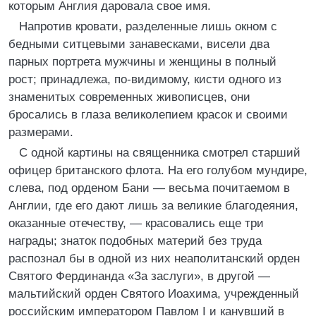
которым Англия даровала свое имя.
Напротив кровати, разделенные лишь окном с
бедными ситцевыми занавесками, висели два
парных портрета мужчины и женщины в полный
рост; принадлежа, по-видимому, кисти одного из
знаменитых современных живописцев, они
бросались в глаза великолепием красок и своими
размерами.
С одной картины на священника смотрел старший
офицер британского флота. На его голубом мундире,
слева, под орденом Бани — весьма почитаемом в
Англии, где его дают лишь за великие благодеяния,
оказанные отечеству, — красовались еще три
награды; знаток подобных материй без труда
распознал бы в одной из них неаполитанский орден
Святого Фердинанда «За заслуги», в другой —
мальтийский орден Святого Иоахима, учрежденный
российским императором Павлом I и канувший в