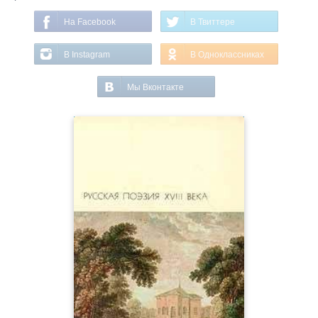
На Facebook
В Твиттере
В Instagram
В Одноклассниках
Мы Вконтакте