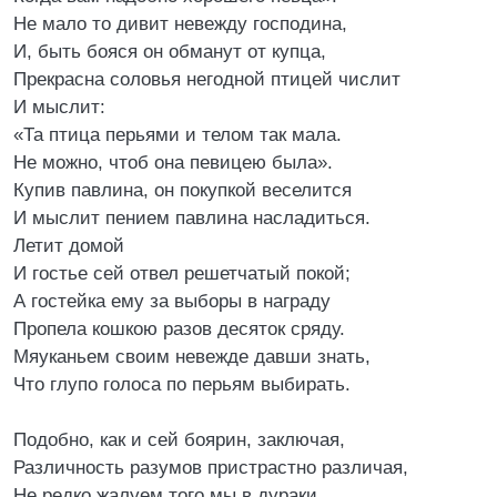
Не мало то дивит невежду господина,
И, быть бояся он обманут от купца,
Прекрасна соловья негодной птицей числит
И мыслит:
«Та птица перьями и телом так мала.
Не можно, чтоб она певицею была».
Купив павлина, он покупкой веселится
И мыслит пением павлина насладиться.
Летит домой
И гостье сей отвел решетчатый покой;
А гостейка ему за выборы в награду
Пропела кошкою разов десяток сряду.
Мяуканьем своим невежде давши знать,
Что глупо голоса по перьям выбирать.
Подобно, как и сей боярин, заключая,
Различность разумов пристрастно различая,
Не редко жалуем того мы в дураки,