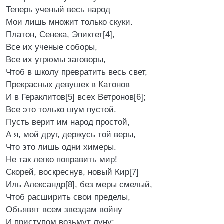
Теперь ученый весь народ
Мои лишь множит только скуки.
Платон, Сенека, Эпиктет[4],
Все их ученые соборы,
Все их угрюмы заговоры,
Чтоб в школу превратить весь свет,
Прекрасных девушек в Катонов
И в Гераклитов[5] всех Ветронов[6];
Все это только шум пустой.
Пусть верит им народ простой,
А я, мой друг, держусь той веры,
Что это лишь одни химеры.
Не так легко поправить мир!
Скорей, воскреснув, новый Кир[7]
Иль Александр[8], без меры смелый,
Чтоб расширить свои пределы,
Объявят всем звездам войну
И приступом возьмут луну;