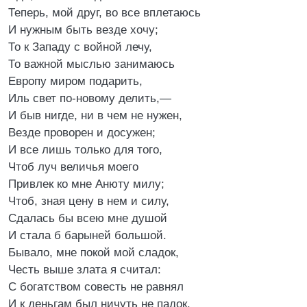
Теперь, мой друг, во все вплетаюсь
И нужным быть везде хочу;
То к Западу с войной лечу,
То важной мыслью занимаюсь
Европу миром подарить,
Иль свет по-новому делить,—
И быв нигде, ни в чем не нужен,
Везде проворен и досужен;
И все лишь только для того,
Чтоб луч величья моего
Привлек ко мне Анюту милу;
Чтоб, зная цену в нем и силу,
Сдалась бы всею мне душой
И стала б барыней большой.
Бывало, мне покой мой сладок,
Честь выше злата я считал:
С богатством совесть не равнял
И к деньгам был ничуть не падок.