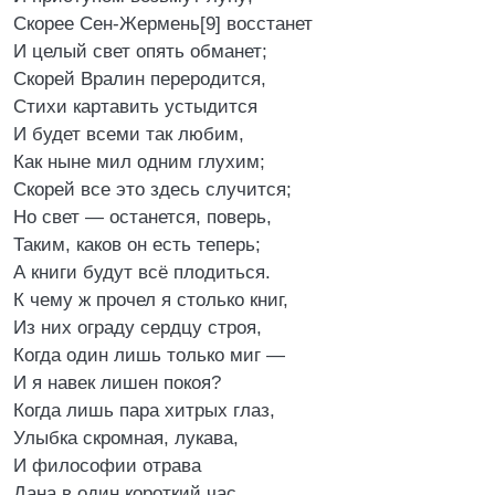
Скорее Сен-Жермень[9] восстанет
И целый свет опять обманет;
Скорей Вралин переродится,
Стихи картавить устыдится
И будет всеми так любим,
Как ныне мил одним глухим;
Скорей все это здесь случится;
Но свет — останется, поверь,
Таким, каков он есть теперь;
А книги будут всё плодиться.
К чему ж прочел я столько книг,
Из них ограду сердцу строя,
Когда один лишь только миг —
И я навек лишен покоя?
Когда лишь пара хитрых глаз,
Улыбка скромная, лукава,
И философии отрава
Дана в один короткий час.