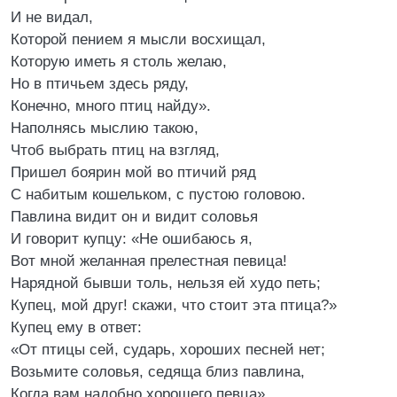
И не видал,
Которой пением я мысли восхищал,
Которую иметь я столь желаю,
Но в птичьем здесь ряду,
Конечно, много птиц найду».
Наполнясь мыслию такою,
Чтоб выбрать птиц на взгляд,
Пришел боярин мой во птичий ряд
С набитым кошельком, с пустою головою.
Павлина видит он и видит соловья
И говорит купцу: «Не ошибаюсь я,
Вот мной желанная прелестная певица!
Нарядной бывши толь, нельзя ей худо петь;
Купец, мой друг! скажи, что стоит эта птица?»
Купец ему в ответ:
«От птицы сей, сударь, хороших песней нет;
Возьмите соловья, седяща близ павлина,
Когда вам надобно хорошего певца».