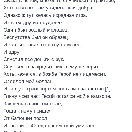
Сказать ясней, мне быть случилося в трактире;
Хотя немного там увидеть льзя добра,
Однако ж тут велась изрядная игра.
Из всех других поудалее
Один был рослый молодец,
Беспутства был он образец
И карты ставил он и гнул смелее;
И вдруг
Спустил все деньги с рук.
Спустил, а на кредит никто ему не верит,
Хоть, кажется, в божбе Герой не лицемерит.
Озлился мой болван
И карту с транспортом поставил на кафтан.[1]
Гляжу чрез час: Герой остался мой в камзоле,
Как пень на чистом поле;
Тогда к нему пришел
От батюшки посол
И говорит: «Отец совсем твой умирает,