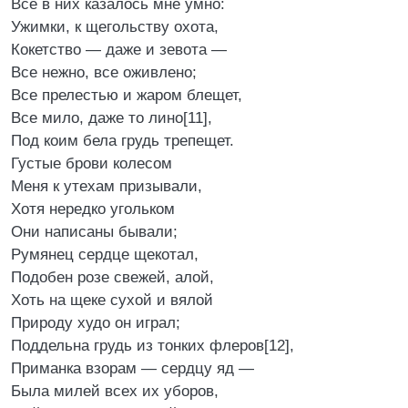
Все в них казалось мне умно:
Ужимки, к щегольству охота,
Кокетство — даже и зевота —
Все нежно, все оживлено;
Все прелестью и жаром блещет,
Все мило, даже то лино[11],
Под коим бела грудь трепещет.
Густые брови колесом
Меня к утехам призывали,
Хотя нередко угольком
Они написаны бывали;
Румянец сердце щекотал,
Подобен розе свежей, алой,
Хоть на щеке сухой и вялой
Природу худо он играл;
Поддельна грудь из тонких флеров[12],
Приманка взорам — сердцу яд —
Была милей всех их уборов,