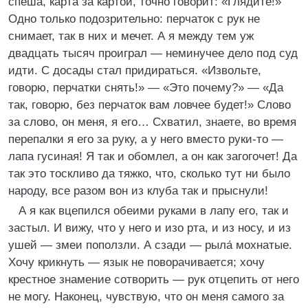
спеша, карта за картой, точно говорит: «Глядите!»
Одно только подозрительно: перчаток с рук не
снимает, так в них и мечет. А я между тем уж
двадцать тысяч проиграл — неминучее дело под суд
идти. С досады стал придираться. «Извольте,
говорю, перчатки снять!» — «Это почему?» — «Да
так, говорю, без перчаток вам ловчее будет!» Слово
за слово, он меня, я его… Схватил, знаете, во время
перепалки я его за руку, а у него вместо руки-то —
лапа гусиная! Я так и обомлел, а он как загогочет! Да
так это тоскливо да тяжко, что, сколько тут ни было
народу, все разом вон из клуба так и прыснули!
А я как вцепился обеими руками в лапу его, так и
застыл. И вижу, что у него и изо рта, и из носу, и из
ушей — змеи поползли. А сзади — рыла́ мохнатые.
Хочу крикнуть — язык не поворачивается; хочу
крестное знамение сотворить — рук отцепить от него
не могу. Наконец, чувствую, что он меня самого за