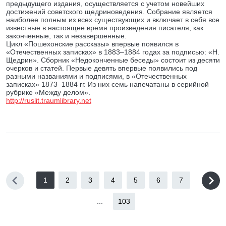
предыдущего издания, осуществляется с учетом новейших
достижений советского щедриноведения. Собрание является
наиболее полным из всех существующих и включает в себя все
известные в настоящее время произведения писателя, как
законченные, так и незавершенные.
Цикл «Пошехонские рассказы» впервые появился в
«Отечественных записках» в 1883–1884 годах за подписью: «Н.
Щедрин». Сборник «Недоконченные беседы» состоит из десяти
очерков и статей. Первые девять впервые появились под
разными названиями и подписями, в «Отечественных
записках» 1873–1884 гг. Из них семь напечатаны в серийной
рубрике «Между делом».
http://ruslit.traumlibrary.net
1
2
3
4
5
6
7
...
103