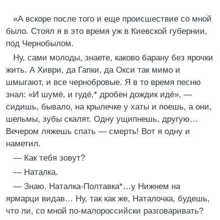
«А вскоре после того и еще происшествие со мной
было. Стоял я в это время уж в Киевской губернии,
под Чернобылом.
Ну, сами молоды, знаете, каково барану без ярочки
жить. А Хиври, да Гапки, да Окси так мимо и
шмыгают, и все чернобровые. Я в то время песню
знал: «И шуме́, и гуде́,* дробен дождик иде́», —
сидишь, бывало, на крылечке у хаты и поешь, а они,
шельмы, зубы скалят. Одну ущипнешь, другую…
Вечером ляжешь спать — смерть! Вот я одну и
наметил.
— Как тебя зовут?
— Наталка.
— Знаю. Наталка-Полтавка*…у Нижнем на
ярмарци видав… Ну, так как же, Наталочка, будешь,
что ли, со мной по-малороссийски разговаривать?