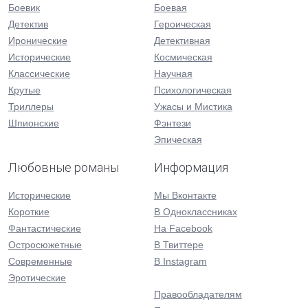
Боевик
Боевая
Детектив
Героическая
Иронические
Детективная
Исторические
Космическая
Классические
Научная
Крутые
Психологическая
Триллеры
Ужасы и Мистика
Шпионские
Фэнтези
Эпическая
Любовные романы
Информация
Исторические
Мы Вконтакте
Короткие
В Одноклассниках
Фантастические
На Facebook
Остросюжетные
В Твиттере
Современные
В Instagram
Эротические
Правообладателям