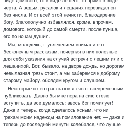
виде домового, то в виде лешего, то прямо в виде
черта. А ведьм, русалок и лешачих перевидал он
без числа. И от всей этой нечисти, благодарение
богу, благополучно избавлялся, кроме, впрочем,
домового, который до самой смерти, после пунша,
его по ночам душил.
Мы, молодежь, с увлечением внимали его
бесконечным рассказам, почерпая в них полезные
для себя указания на случай встречи с лешим или с
лешачихой. Вот, бывало, на дворе дождь, но дорогам
невылазная грязь стоит, а мы заберемся к доброму
старому майору, обсядем кругом и слушаем.
Некоторые из его рассказов я счел своевременным
публиковать. Давно бы мне пора на сию стезю
вступить, да все думалось: авось бог помилует!
Даже и теперь, когда сделалось ясным, что ни
грехам моим надежды на помилование нет, — даже и
теперь до последней минуты колебался, что̀ лучше