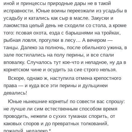
иной и принцессы природные дары не в такой
исправности. Юные воины переезжали из усадьбы в
усадьбу и катались как сыр в масле. Закуски и
лакомства целый день не сходили со стола, а кроме
того: псовая охота, езда с барышнями на тройках,
рыбная ловля, прогулки в лесу… А вечером —
танцы. Далеко за полночь, после обильного ужина, в
зале постилались на полу перины, и все спали
вповалку. Случалось тут кое-что и неладное, ну да в
корнетском чине и осудить за сие строго нельзя.
Вскоре, однако ж, наступила отмена крепостного
права — и куда все эти перины и дульцинеи
девались!
Юные нынешние корнеты! по совести вас спрошу:
не лучше ли сим естественным способом время
проводить, нежели о сухих туманах спорить, от
каковых споров и до превратных толкований,
пожалуй, недалеко.*