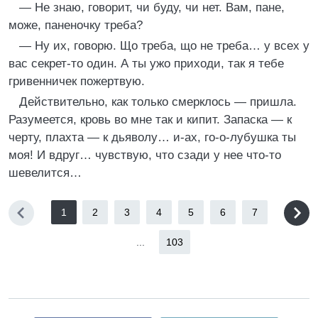
— Не знаю, говорит, чи буду, чи нет. Вам, пане,
може, паненочку треба?
— Ну их, говорю. Що треба, що не треба… у всех у
вас секрет-то один. А ты ужо приходи, так я тебе
гривенничек пожертвую.
Действительно, как только смерклось — пришла.
Разумеется, кровь во мне так и кипит. Запаска — к
черту, плахта — к дьяволу… и-ах, го-о-лубушка ты
моя! И вдруг… чувствую, что сзади у нее что-то
шевелится…
1
2
3
4
5
6
7
...
103