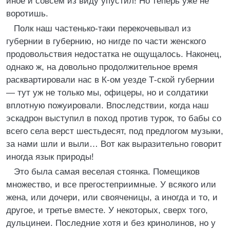
иное и совсем из виду упустил! Но теперь уже не
воротишь.
Полк наш частенько-таки перекочевывал из
губернии в губернию, но нигде по части женского
продовольствия недостатка не ощущалось. Наконец,
однако ж, на довольно продолжительное время
расквартировали нас в К-ом уезде Т-ской губернии
— тут уж не только мы, офицеры, но и солдатики
вплотную пожуировали. Впоследствии, когда наш
эскадрон выступил в поход против турок, то бабы со
всего села верст шестьдесят, под предлогом музыки,
за нами шли и выли… Вот как выразительно говорит
иногда язык природы!
Это была самая веселая стоянка. Помещиков
множество, и все прегостеприимные. У всякого или
жена, или дочери, или свояченицы, а иногда и то, и
другое, и третье вместе. У некоторых, сверх того,
дульцинеи. Последние хотя и без кринолинов, но у