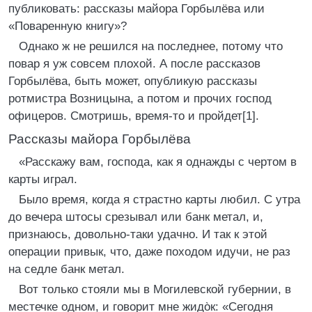
публиковать: рассказы майора Горбылёва или
«Поваренную книгу»?
Однако ж не решился на последнее, потому что
повар я уж совсем плохой. А после рассказов
Горбылёва, быть может, опубликую рассказы
ротмистра Возницына, а потом и прочих господ
офицеров. Смотришь, время-то и пройдет[1].
Рассказы майора Горбылёва
«Расскажу вам, господа, как я однажды с чертом в
карты играл.
Было время, когда я страстно карты любил. С утра
до вечера штосы срезывал или банк метал, и,
признаюсь, довольно-таки удачно. И так к этой
операции привык, что, даже походом идучи, не раз
на седле банк метал.
Вот только стояли мы в Могилевской губернии, в
местечке одном, и говорит мне жидо̀к: «Сегодня