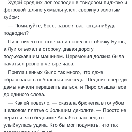
Худой средних лет господин в твидовом пиджаке и
фетровой шляпе ухмыльнулся, сверкнув золотым
зубом:
— Помилуйте, босс, разве я вас когда‑нибудь
подводил?
Пирс ничего не ответил и пошел к особняку Бутов,
а Луи отъехал в сторону, давая дорогу
подъезжавшим машинам. Церемония должна была
начаться ровно в четыре часа.
Приглашенных было так много, что даже
образовалась небольшая очередь. Шедшие впереди
дамы начали перешептываться, и Пирс слышал все
до единого слова.
— Как ей повезло, — сказала брюнетка в голубом
шелковом платье с большим декольте. — Просто не
верится, что бедняжке Аннабел наконец‑то
улыбнулась удача. Кто бы мог подумать, что так