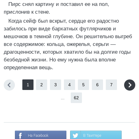
Пирс снял картину и поставил ее на пол,
прислонив к стене.
Когда сейф был вскрыт, сердце его радостно
забилось при виде бархатных футлярчиков и
мешочков в темной глубине. Он решительно выгреб
все содержимое: кольца, ожерелья, серьги —
драгоценности, которых хватило бы на долгие годы
безбедной жизни. Но ему нужна была вполне
определенная вещь.
1
2
3
4
5
6
7
...
62
На Facebook
В Твиттере