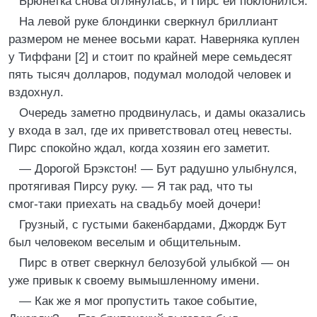
Брюнетка снова оглянулась, и Пирс ей поклонился.
На левой руке блондинки сверкнул бриллиант
размером не менее восьми карат. Наверняка куплен
у Тиффани [2] и стоит по крайней мере семьдесят
пять тысяч долларов, подумал молодой человек и
вздохнул.
Очередь заметно продвинулась, и дамы оказались
у входа в зал, где их приветствовал отец невесты.
Пирс спокойно ждал, когда хозяин его заметит.
— Дорогой Брэкстон! — Бут радушно улыбнулся,
протягивая Пирсу руку. — Я так рад, что ты
смог‑таки приехать на свадьбу моей дочери!
Грузный, с густыми бакенбардами, Джордж Бут
был человеком веселым и общительным.
Пирс в ответ сверкнул белозубой улыбкой — он
уже привык к своему вымышленному имени.
— Как же я мог пропустить такое событие,