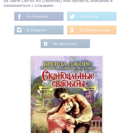
на сайте LibFox.Ru (ЛибФокс) или прочесть описание и
ознакомиться с отзывами.
На Facebook
В Твиттере
В Instagram
В Одноклассниках
Мы Вконтакте