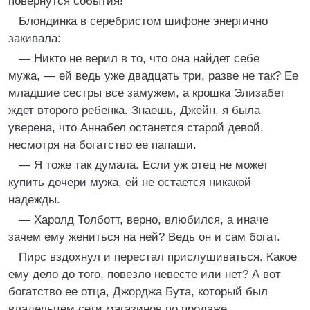
повернутся события!
Блондинка в серебристом шифоне энергично
закивала:
— Никто не верил в то, что она найдет себе
мужа, — ей ведь уже двадцать три, разве не так? Ее
младшие сестры все замужем, а крошка Элизабет
ждет второго ребенка. Знаешь, Джейн, я была
уверена, что Аннабел останется старой девой,
несмотря на богатство ее папаши.
— Я тоже так думала. Если уж отец не может
купить дочери мужа, ей не остается никакой
надежды.
— Харолд Толботт, верно, влюбился, а иначе
зачем ему жениться на ней? Ведь он и сам богат.
Пирс вздохнул и перестал прислушиваться. Какое
ему дело до того, повезло невесте или нет? А вот
богатство ее отца, Джорджа Бута, который был
владельцем сети магазинов по продаже