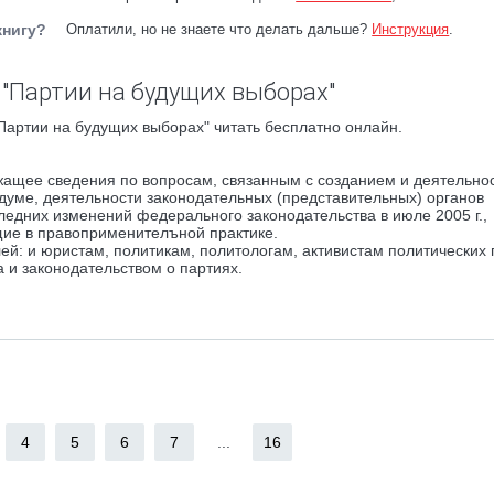
книгу?
Оплатили, но не знаете что делать дальше?
Инструкция
.
 "Партии на будущих выборах"
Партии на будущих выборах" читать бесплатно онлайн.
жащее сведения по вопросам, связанным с созданием и деятельно
думе, деятельности законодательных (представительных) органов
следних изменений федерального законодательства в июле 2005 г.,
щие в правоприменителъной практике.
й: и юристам, политикам, политологам, активистам политических 
а и законодательством о партиях.
4
5
6
7
...
16