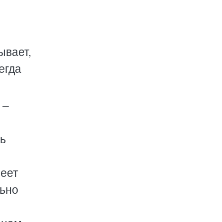
с
ывает,
егда
 –
ть
меет
льно