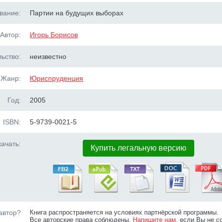
вание:
Партии на будущих выборах
Автор:
Игорь Борисов
ьство:
неизвестно
Жанр:
Юриспруденция
Год:
2005
ISBN:
5-9739-0021-5
ачать:
Купить легальную версию
автор?
Книга распространяется на условиях партнёрской программы.
Все авторские права соблюдены.
Напишите нам
, если Вы не с