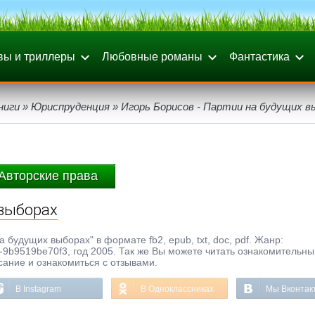
вы и триллеры
Любовные романы
Фантастика
ниги
»
Юриспруденция
» Игорь Борисов - Партии на будущих в
Авторские права
 выборах
 будущих выборах" в формате fb2, epub, txt, doc, pdf. Жанр:
9b9519be70f3, год 2005. Так же Вы можете читать ознакомительны
исание и ознакомиться с отзывами.
В Instagram
В Одноклассниках
Мы Вконтак