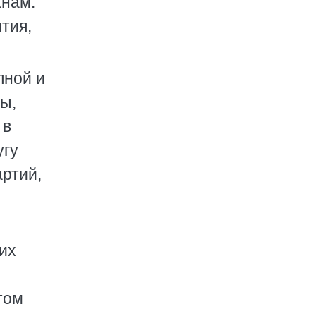
анам.
тия,
пной и
ы,
 в
угу
артий,
их
том