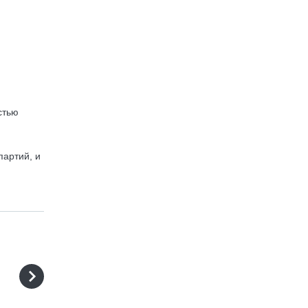
стью
партий, и