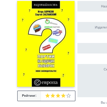
Наз
Издател
Ск
Рейтинг:
Вы 