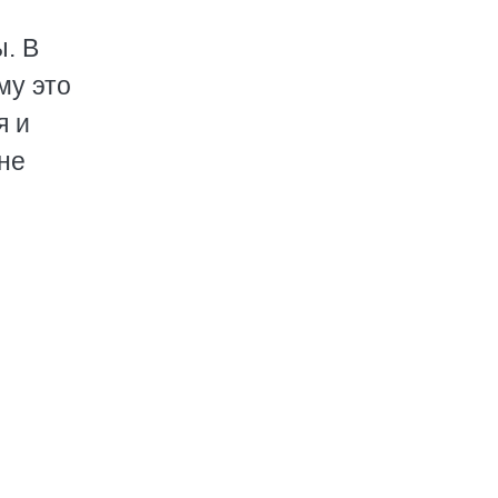
. В
му это
я и
не