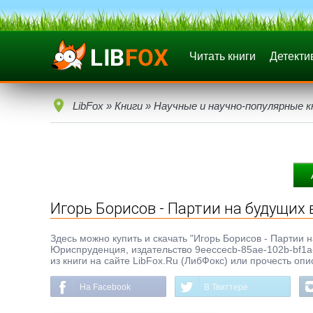
Читать книги
Детекти
LibFox
»
Книги
»
Научные и научно-популярные к
Игорь Борисов - Партии на будущих
Здесь можно купить и скачать "Игорь Борисов - Партии на
Юриспруденция, издательство 9eeccecb-85ae-102b-bf1a-
из книги на сайте LibFox.Ru (ЛибФокс) или прочесть оп
На Facebook
В Твиттере