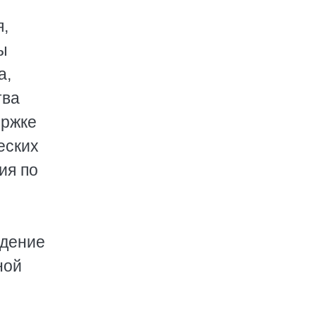
я,
ы
а,
тва
ержке
еских
ия по
едение
ной