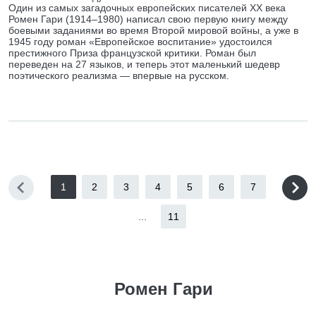
Один из самых загадочных европейских писателей ХХ века
Ромен Гари (1914–1980) написал свою первую книгу между
боевыми заданиями во время Второй мировой войны, а уже в
1945 году роман «Европейское воспитание» удостоился
престижного Приза французской критики. Роман был
переведен на 27 языков, и теперь этот маленький шедевр
поэтического реализма — впервые на русском.
1
2
3
4
5
6
7
...
11
Ромен Гари