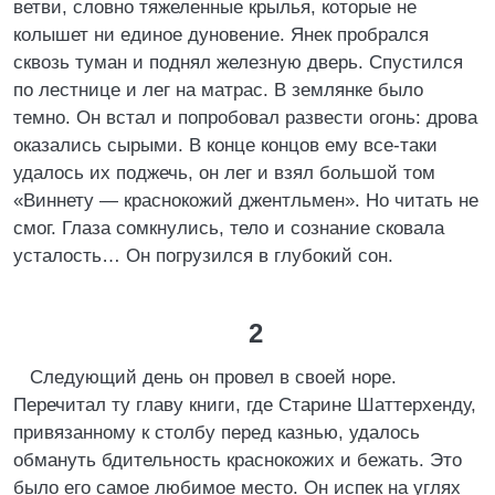
ветви, словно тяжеленные крылья, которые не
колышет ни единое дуновение. Янек пробрался
сквозь туман и поднял железную дверь. Спустился
по лестнице и лег на матрас. В землянке было
темно. Он встал и попробовал развести огонь: дрова
оказались сырыми. В конце концов ему все-таки
удалось их поджечь, он лег и взял большой том
«Виннету — краснокожий джентльмен». Но читать не
смог. Глаза сомкнулись, тело и сознание сковала
усталость… Он погрузился в глубокий сон.
2
Следующий день он провел в своей норе.
Перечитал ту главу книги, где Старине Шаттерхенду,
привязанному к столбу перед казнью, удалось
обмануть бдительность краснокожих и бежать. Это
было его самое любимое место. Он испек на углях