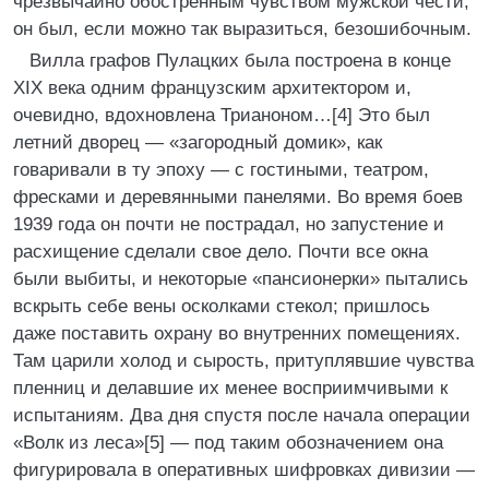
чрезвычайно обостренным чувством мужской чести,
он был, если можно так выразиться, безошибочным.
Вилла графов Пулацких была построена в конце
XIX века одним французским архитектором и,
очевидно, вдохновлена Трианоном…[4] Это был
летний дворец — «загородный домик», как
говаривали в ту эпоху — с гостиными, театром,
фресками и деревянными панелями. Во время боев
1939 года он почти не пострадал, но запустение и
расхищение сделали свое дело. Почти все окна
были выбиты, и некоторые «пансионерки» пытались
вскрыть себе вены осколками стекол; пришлось
даже поставить охрану во внутренних помещениях.
Там царили холод и сырость, притуплявшие чувства
пленниц и делавшие их менее восприимчивыми к
испытаниям. Два дня спустя после начала операции
«Волк из леса»[5] — под таким обозначением она
фигурировала в оперативных шифровках дивизии —