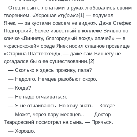
Отец и сын с лопатами в руках любовались своим
творением. «Хорошая
kryjowka
[1] — подумал
Янек, — за кустами совсем не видно». Даже Стефек
Подгорский, более известный в коллеже Вильно по
кличке «Виннету, благородный вождь апачей» — в
«краснокожей» среде Янек носил славное прозвище
«Старина Шаттерхенд», — даже сам Виннету не
догадался бы о ее существовании.[2]
— Сколько я здесь проживу, папа?
— Недолго. Немцев разобьют скоро.
— Когда?
— Не надо отчаиваться.
— Я не отчаиваюсь. Но хочу знать… Когда?
— Может, через пару месяцев… — Доктор
Твардовский посмотрел на сына. — Прячься.
— Хорошо.