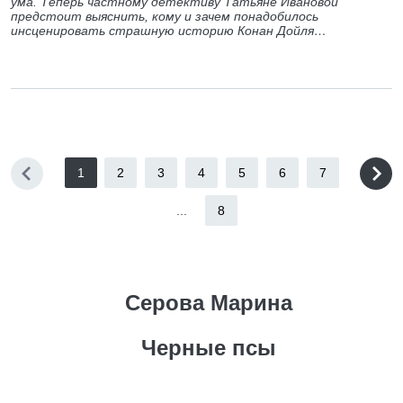
ума. Теперь частному детективу Татьяне Ивановой
предстоит выяснить, кому и зачем понадобилось
инсценировать страшную историю Конан Дойля…
1
2
3
4
5
6
7
...
8
Серова Марина
Черные псы