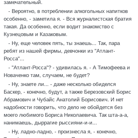
замечательный.
- Вероятно, в потреблении алкогольных напитков
особенно, - заметила я. - Вся журналистская братия
такая. Да особенно, если водит знакомство с
Кузнецовым и Казаковым.
- Ну, еще человек пять, ты знаешь... Так, пара
ребят из нашей фирмы, девчонки из "Атлант-
Росса"...
- "Атлант-Росса"? - удивилась я. - А Тимофеева и
Новаченко там, случаем, не будет?
- Ну, знаете ли... - даже несколько обиделся
Баскер, - конечно, будут, а также Березовский Борис
Абрамович и Чубайс Анатолий Борисович. И нет
надобности говорить, что дело не обойдется без
моего любимого Бориса Николаевича. Так шта-а-а,
нанимаешь, дыррагие рыссияни-и-и...
- Ну, ладно-ладно, - произнесла я, - конечно,