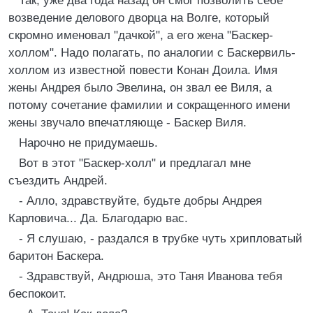
Так, уже два года назад он смог позволить себе
возведение делового дворца на Волге, который
скромно именовал "дачкой", а его жена "Баскер-
холлом". Надо полагать, по аналогии с Баскервиль-
холлом из известной повести Конан Доила. Имя
жены Андрея было Эвелина, он звал ее Виля, а
потому сочетание фамилии и сокращенного имени
жены звучало впечатляюще - Баскер Виля.
Нарочно не придумаешь.
Вот в этот "Баскер-холл" и предлагал мне
съездить Андрей.
- Алло, здравствуйте, будьте добры Андрея
Карловича... Да. Благодарю вас.
- Я слушаю, - раздался в трубке чуть хрипловатый
баритон Баскера.
- Здравствуй, Андрюша, это Таня Иванова тебя
беспокоит.