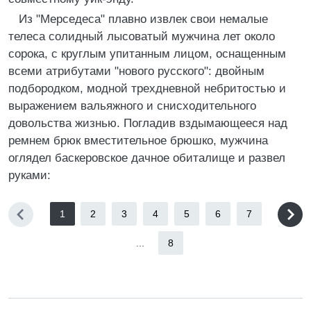
Из "Мерседеса" плавно извлек свои немалые
телеса солидный лысоватый мужчина лет около
сорока, с круглым упитанным лицом, оснащенным
всеми атрибутами "нового русского": двойным
подбородком, модной трехдневной небритостью и
выражением вальяжного и снисходительного
довольства жизнью. Погладив вздымающееся над
ремнем брюк вместительное брюшко, мужчина
оглядел баскеровское дачное обиталище и развел
руками:
1
2
3
4
5
6
7
...
8