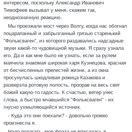
интересом, поскольку Александр Иванович
Тимофеев вызывал у меня, скажем так,
неоднозначную реакцию.
Мы проезжали мост через Волгу, когда нас обогнал
поцарапанный и забрызганный грязью старенький
"Фольксваген", из которого раздавались надсадные
звуки какой-то чудовищной музыки. Я сразу узнала
его. Да и как мне было не узнать, если за рулем
маячила знакомая широкая харя Кузнецова, красная
от бесчисленных прелестей жизни, а из окна
просунулась шкодливая рожица Казакова и
разверзла ротовую полость, проорав на весь свет
божий какую-то гадость. К счастью, ветер унес
слова, а быстро мчавшийся "Фольксваген" - их
гнусно ухмыляющийся источник.
- Куда это они поехали? - довольно громко
произнесла я.
Надо полагать, моя фраза не вписалась в