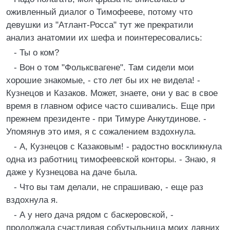
оживленный диалог о Тимофееве, потому что
девушки из "Атлант-Росса" тут же прекратили
анализ анатомии их шефа и поинтересовались:
- Ты о ком?
- Вон о том "Фольксвагене". Там сидели мои
хорошие знакомые, - сто лет бы их не видела! -
Кузнецов и Казаков. Может, знаете, они у вас в свое
время в главном офисе часто сшивались. Еще при
прежнем президенте - при Тимуре Анкутдинове. -
Упомянув это имя, я с сожалением вздохнула.
- А, Кузнецов с Казаковым! - радостно воскликнула
одна из работниц тимофеевской конторы. - Знаю, я
даже у Кузнецова на даче была.
- Что вы там делали, не спрашиваю, - еще раз
вздохнула я.
- А у него дача рядом с баскеровской, -
продолжала счастливая собутыльница моих давних