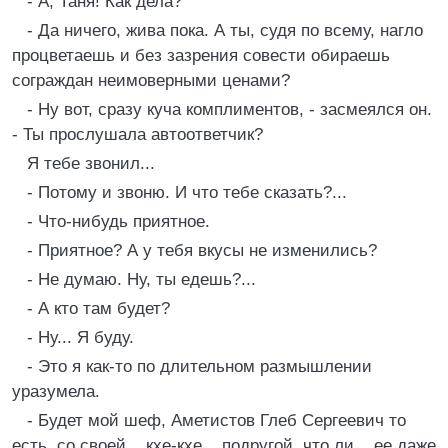
- А, Таня! Как дела?
- Да ничего, жива пока. А ты, судя по всему, нагло
процветаешь и без зазрения совести обираешь
сограждан неимоверными ценами?
- Ну вот, сразу куча комплиментов, - засмеялся он.
- Ты прослушала автоответчик?
Я тебе звонил...
- Потому и звоню. И что тебе сказать?...
- Что-нибудь приятное.
- Приятное? А у тебя вкусы не изменились?
- Не думаю. Ну, ты едешь?...
- А кто там будет?
- Ну... Я буду.
- Это я как-то по длительном размышлении
уразумела.
- Будет мой шеф, Аметистов Глеб Сергеевич то
есть, со своей.., кхе-кхе.., подругой, что ли.., ее даже