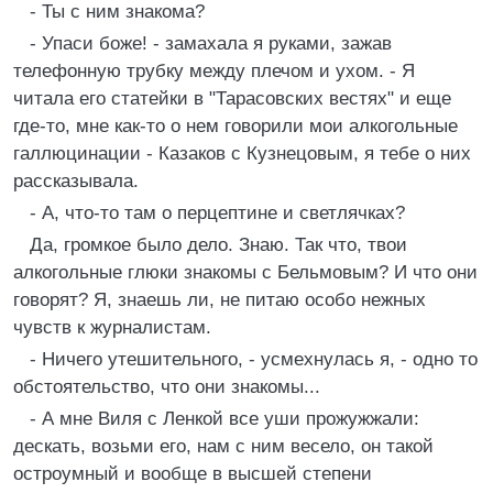
- Ты с ним знакома?
- Упаси боже! - замахала я руками, зажав
телефонную трубку между плечом и ухом. - Я
читала его статейки в "Тарасовских вестях" и еще
где-то, мне как-то о нем говорили мои алкогольные
галлюцинации - Казаков с Кузнецовым, я тебе о них
рассказывала.
- А, что-то там о перцептине и светлячках?
Да, громкое было дело. Знаю. Так что, твои
алкогольные глюки знакомы с Бельмовым? И что они
говорят? Я, знаешь ли, не питаю особо нежных
чувств к журналистам.
- Ничего утешительного, - усмехнулась я, - одно то
обстоятельство, что они знакомы...
- А мне Виля с Ленкой все уши прожужжали:
дескать, возьми его, нам с ним весело, он такой
остроумный и вообще в высшей степени