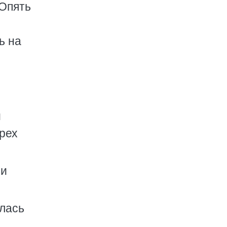
 Опять
ь на
м
грех
ми
улась