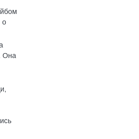
ейбом
 о
а
. Она
и,
лись