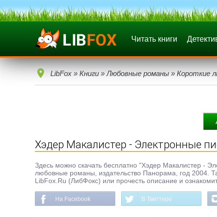
Читать книги
Детекти
LibFox
»
Книги
»
Любовные романы
»
Короткие 
Хэдер Макалистер - Электронные п
Здесь можно скачать бесплатно "Хэдер Макалистер - Эле
любовные романы, издательство Панорама, год 2004. Та
LibFox.Ru (ЛибФокс) или прочесть описание и ознакомит
На Facebook
В Твиттере