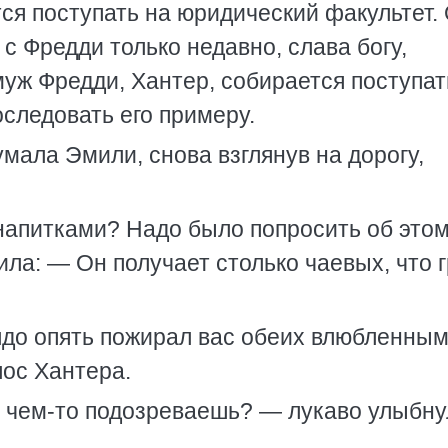
ся поступать на юридический факультет.
 с Фредди только недавно, слава богу,
муж Фредди, Хантер, собирается поступат
оследовать его примеру.
умала Эмили, снова взглянув на дорогу,
напитками? Надо было попросить об это
ла: — Он получает столько чаевых, что 
Алдо опять пожирал вас обеих влюбленны
лос Хантера.
в чем-то подозреваешь? — лукаво улыбн