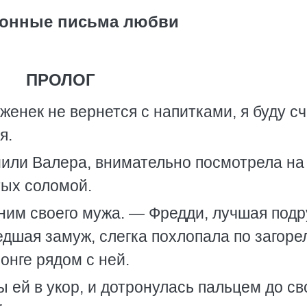
ронные письма любви
ПРОЛОГ
енек не вернется с напитками, я буду сч
я.
или Валера, внимательно посмотрела на
тых соломой.
ним своего мужа. — Фредди, лучшая подр
дшая замуж, слегка похлопала по загоре
онге рядом с ней.
ы ей в укор, и дотронулась пальцем до св