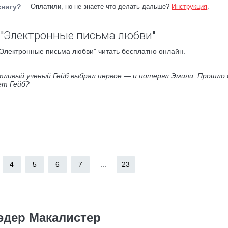
книгу?
Оплатили, но не знаете что делать дальше?
Инструкция
.
 "Электронные письма любви"
Электронные письма любви" читать бесплатно онлайн.
тливый ученый Гейб выбрал первое — и потерял Эмили. Прошло
ет Гейб?
4
5
6
7
...
23
эдер Макалистер