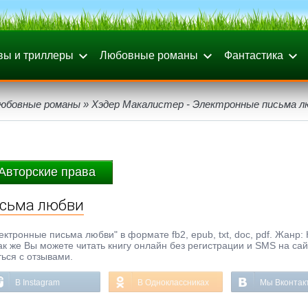
вы и триллеры
Любовные романы
Фантастика
любовные романы
» Хэдер Макалистер - Электронные письма л
Авторские права
исьма любви
ктронные письма любви" в формате fb2, epub, txt, doc, pdf. Жанр:
к же Вы можете читать книгу онлайн без регистрации и SMS на сай
ься с отзывами.
В Instagram
В Одноклассниках
Мы Вконтак