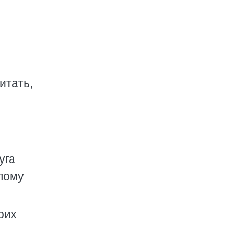
итать,
уга
лому
оих