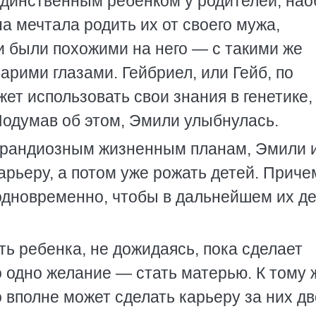
единственным ребенком у родителей, нао
а мечтала родить их от своего мужа,
и были похожими на него — с такими же
рими глазами. Гейбриел, или Гейб, по
ет использовать свои знания в генетике,
Подумав об этом, Эмили улыбнулась.
 грандиозным жизненным планам, Эмили 
рьеру, а потом уже рожать детей. Приче
одновременно, чтобы в дальнейшем их де
ь ребенка, не дожидаясь, пока сделает
о одно желание — стать матерью. К тому 
 вполне может сделать карьеру за них дв