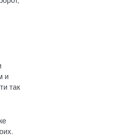
борот,
и
м и
ти так
же
оих.