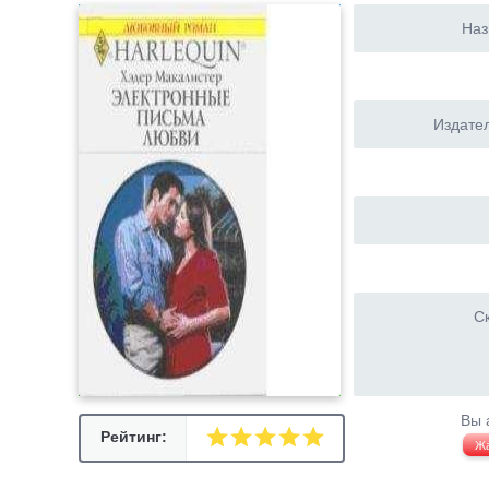
Наз
Издател
Ск
Вы 
Рейтинг:
Ж