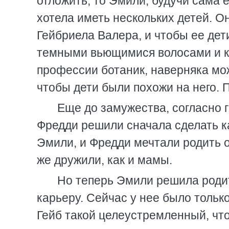
отложить, то Эмили, будучи сама 
хотела иметь нескольких детей. Он
Гейбриела Валера, и чтобы ее дет
темными вьющимися волосами и ка
профессии ботаник, наверняка мож
чтобы дети были похожи на него. 
Еще до замужества, согласно
Фредди решили сначала сделать ка
Эмили, и Фредди мечтали родить 
же дружили, как и мамы.
Но теперь Эмили решила родит
карьеру. Сейчас у нее было тольк
Гейб такой целеустремленный, что