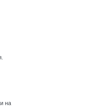
я.
и на