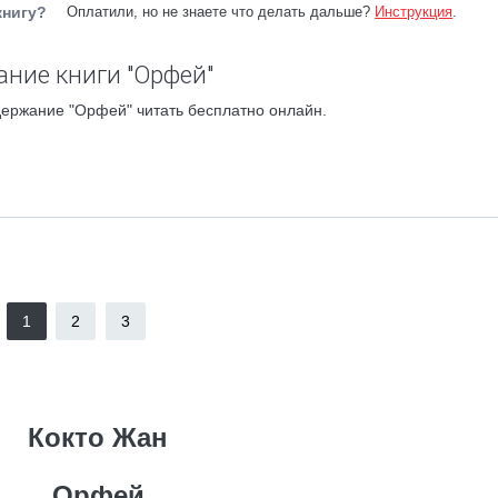
книгу?
Оплатили, но не знаете что делать дальше?
Инструкция
.
ание книги "Орфей"
держание "Орфей" читать бесплатно онлайн.
1
2
3
Кокто Жан
Орфей