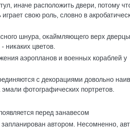
тул, иначе расположить двери, потому чт
играет свою роль, словно в акробатичес
асного шнура, окаймляющего верх дверц
- никаких цветов.
жения аэропланов и военных кораблей у
оединяются с декорациями довольно наив
а эмали фотографических портретов.
 появляется перед занавесом
е запланирован автором. Несомненно, ав