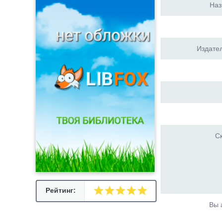
Наз
Издател
Ск
Рейтинг:
Вы 