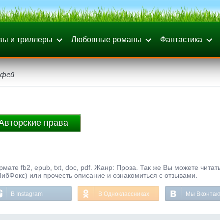
вы и триллеры
Любовные романы
Фантастика
рфей
Авторские права
ате fb2, epub, txt, doc, pdf. Жанр: Проза. Так же Вы можете читат
ЛибФокс) или прочесть описание и ознакомиться с отзывами.
В Instagram
В Одноклассниках
Мы Вконтак