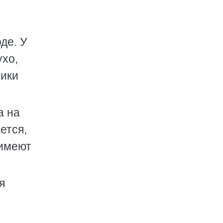
де. У
ухо,
ники
а на
ется,
 имеют
я