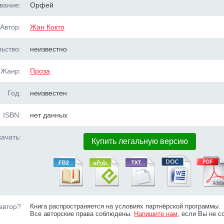
вание:
Орфей
Автор:
Жан Кокто
ьство:
неизвестно
Жанр:
Проза
Год:
неизвестен
ISBN:
нет данных
ачать:
Купить легальную версию
автор?
Книга распространяется на условиях партнёрской программы.
Все авторские права соблюдены.
Напишите нам
, если Вы не с