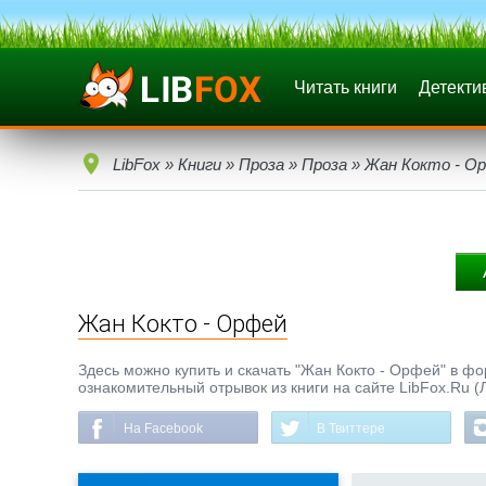
Читать книги
Детекти
LibFox
»
Книги
»
Проза
»
Проза
» Жан Кокто - О
Жан Кокто - Орфей
Здесь можно купить и скачать "Жан Кокто - Орфей" в форм
ознакомительный отрывок из книги на сайте LibFox.Ru (
На Facebook
В Твиттере