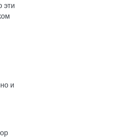
о эти
ком
ы
но и
тор