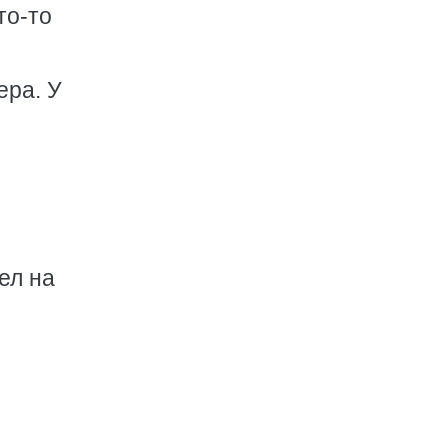
то-то
ера. У
ел на