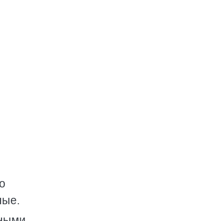
о
ные.
жными