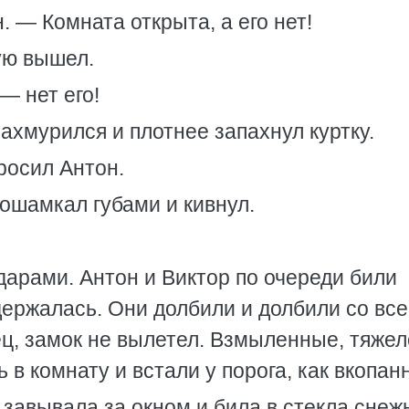
 — Комната открыта, а его нет!
ую вышел.
— нет его!
хмурился и плотнее запахнул куртку.
росил Антон.
ошамкал губами и кивнул.
дарами. Антон и Виктор по очереди били
 держалась. Они долбили и долбили со все
ец, замок не вылетел. Взмыленные, тяжел
в комнату и встали у порога, как вкопан
 завывала за окном и била в стекла сне