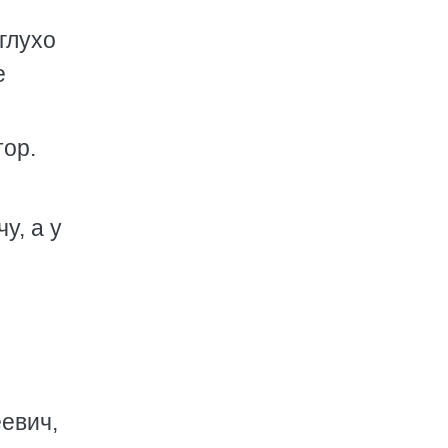
глухо
е
тор.
у, а у
евич,