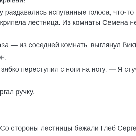
крывай!
 раздавались испуганные голоса, что-то 
скрипела лестница. Из комнаты Семена н
аза — из соседней комнаты выглянул Вик
н.
ябко переступил с ноги на ногу. — Я стуч
ргал ручку.
 Со стороны лестницы бежали Глеб Серге