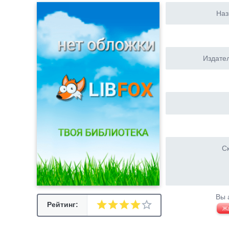
Наз
Издател
Ск
Вы 
Рейтинг:
Ж