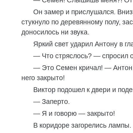
— Семен! Слышишь меня?! От
Он замер и прислушался. Внизу
стукнуло по деревянному полу, за
доносилось ни звука.
Яркий свет ударил Антону в гл
— Что стряслось? — спросил о
— Это Семен кричал! — Антон з
него закрыто!
Виктор подошел к двери и поде
— Заперто.
— Я и говорю — закрыто!
В коридоре загорелись лампы.