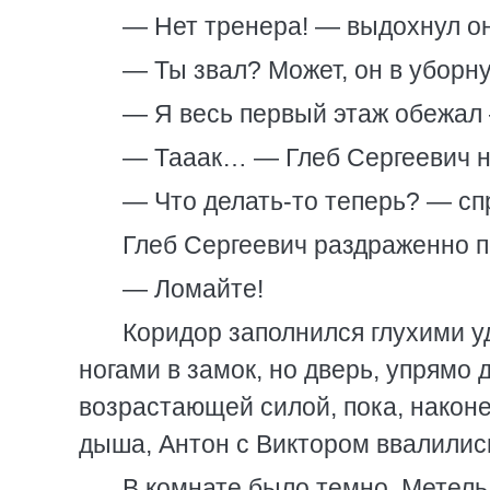
— Нет тренера! — выдохнул он.
— Ты звал? Может, он в уборн
— Я весь первый этаж обежал 
— Тааак… — Глеб Сергеевич на
— Что делать-то теперь? — сп
Глеб Сергеевич раздраженно п
— Ломайте!
Коридор заполнился глухими у
ногами в замок, но дверь, упрямо
возрастающей силой, пока, након
дыша, Антон с Виктором ввалились 
В комнате было темно. Метель