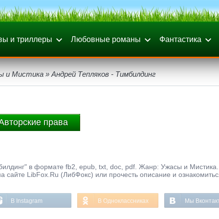
вы и триллеры
Любовные романы
Фантастика
ы и Мистика
» Андрей Тепляков - Тимбилдинг
Авторские права
лдинг" в формате fb2, epub, txt, doc, pdf. Жанр: Ужасы и Мистика.
а сайте LibFox.Ru (ЛибФокс) или прочесть описание и ознакомитьс
В Instagram
В Одноклассниках
Мы Вконтак