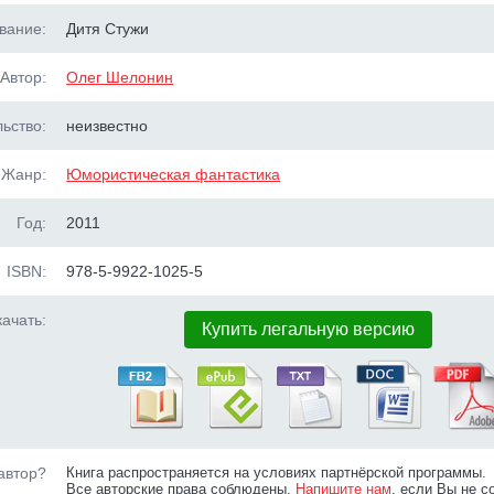
вание:
Дитя Стужи
Автор:
Олег Шелонин
ьство:
неизвестно
Жанр:
Юмористическая фантастика
Год:
2011
ISBN:
978-5-9922-1025-5
ачать:
Купить легальную версию
автор?
Книга распространяется на условиях партнёрской программы.
Все авторские права соблюдены.
Напишите нам
, если Вы не с