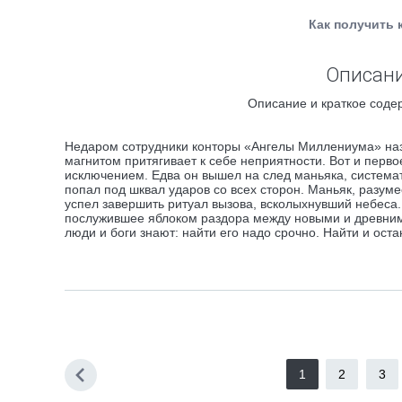
Как получить 
Описани
Описание и краткое содер
Недаром сотрудники конторы «Ангелы Миллениума» наз
магнитом притягивает к себе неприятности. Вот и перво
исключением. Едва он вышел на след маньяка, системати
попал под шквал ударов со всех сторон. Маньяк, разум
успел завершить ритуал вызова, всколыхнувший небеса.
послужившее яблоком раздора между новыми и древними б
люди и боги знают: найти его надо срочно. Найти и о
1
2
3