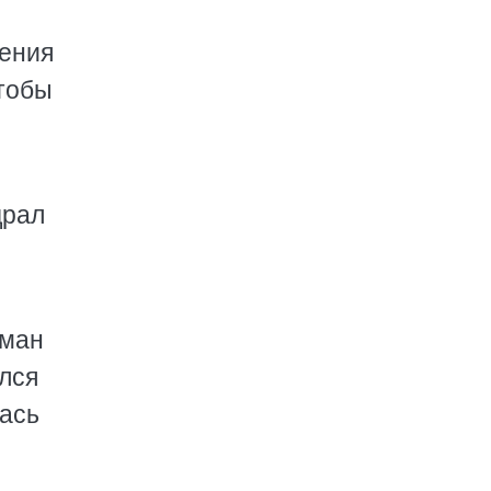
дения
чтобы
драл
рман
лся
лась