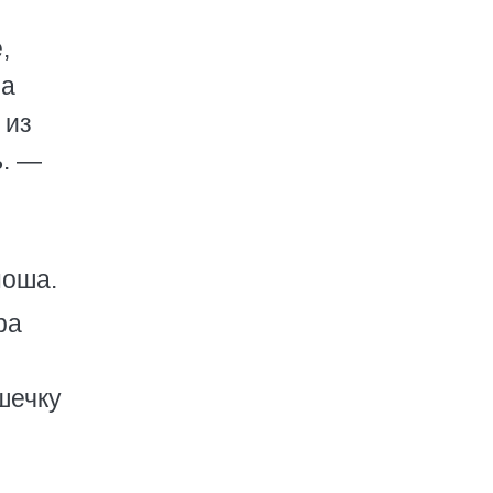
,
за
 из
ь. —
ноша.
ра
шечку