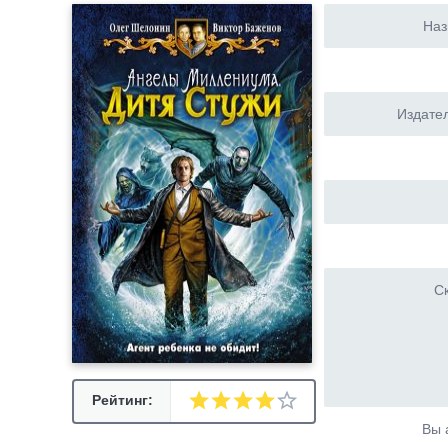
Наз
Издател
Ск
Рейтинг:
Вы 