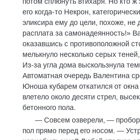
потом сплюнуть втихаря. Но кто ж
его когда-то Некрон, категорическ
эликсира ему до цели, похоже, не 
расплата за самонадеянность!» В
оказавшись с противоположной ст
мелькнуло несколько серых теней
Из-за угла дома выскользнула тем
Автоматная очередь Валентина ср
Юноша кубарем откатился от окна 
влетело около десяти стрел, высе
бетонного пола.
— Совсем озверели, — проборм
пол прямо перед его носом. — Уст