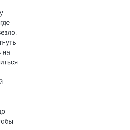
у
 где
везло.
гнуть
 на
аиться
й
до
тобы