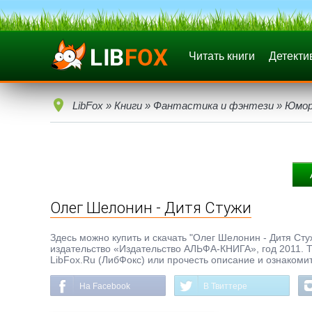
Читать книги
Детекти
LibFox
»
Книги
»
Фантастика и фэнтези
»
Юмор
Олег Шелонин - Дитя Стужи
Здесь можно купить и скачать "Олег Шелонин - Дитя Стуж
издательство «Издательство АЛЬФА-КНИГА», год 2011. Т
LibFox.Ru (ЛибФокс) или прочесть описание и ознакомит
На Facebook
В Твиттере