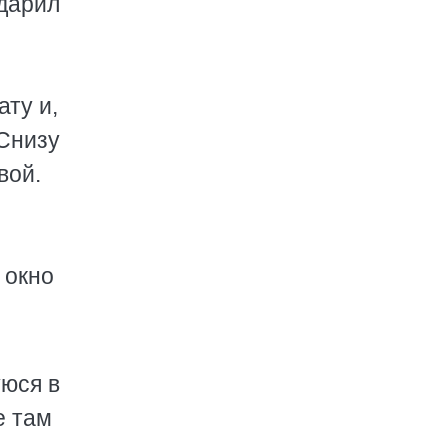
одарил
ту и,
 Снизу
вой.
 окно
уюся в
е там