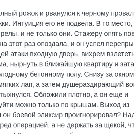
олный рожок и рванулся к черному провал
ки. Интуиция его не подвела. В то место,
трелы, и не только они. Стажеру опять по
на этот раз опоздала, и он успел перепры
й атаки входную дверь, вихрем взлететь
ма, нырнуть в ближайшую квартиру и зат
олодному бетонному полу. Снизу за окном
ягких лап, а затем душераздирающий во
тыхнулся. Обложили плотно, а он еще и
уйти можно только по крышам. Выход из
я он боевой эликсир проигнорировал? На
ред операцией, а не держать за щекой, ч