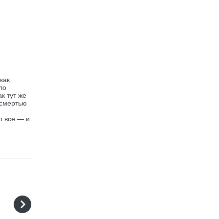
как
ло
к тут же
 смертью
о все — и