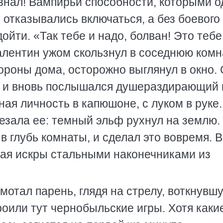
 знал! Вампирьи способности, которыми 
и отказывались включаться, а без боевого
дойти. «Так тебе и надо, болван! Это тебе
алентин ужом скользнул в соседнюю комна
ороны дома, осторожно выглянул в окно.
, и вновь послышался душераздирающий 
ная личность в капюшоне, с луком в руке.
езала ее: темный эльф рухнул на землю.
в глубь комнаты, и сделал это вовремя. В
кая искры стальными наконечниками из
отал парень, глядя на стрелу, воткнувш
роили тут чернобыльские игры. Хотя каки