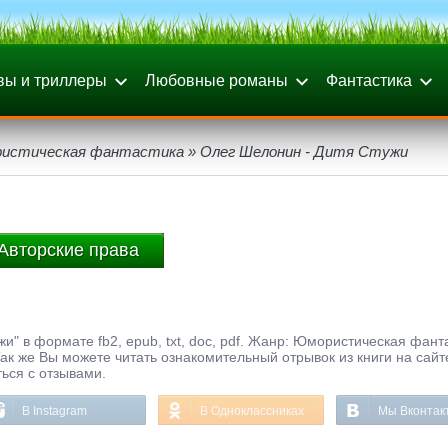
вы и триллеры
Любовные романы
Фантастика
истическая фантастика
» Олег Шелонин - Дитя Стужи
Авторские права
и" в формате fb2, epub, txt, doc, pdf. Жанр: Юмористическая фант
ак же Вы можете читать ознакомительный отрывок из книги на сайт
ься с отзывами.
В Instagram
В Одноклассниках
Мы Вконтак