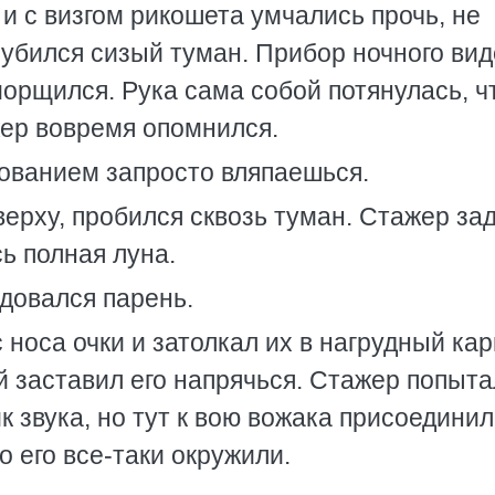
 и с визгом рикошета умчались прочь, не
лубился сизый туман. Прибор ночного ви
орщился. Рука сама собой потянулась, 
жер вовремя опомнился.
ованием запросто вляпаешься.
ерху, пробился сквозь туман. Стажер за
сь полная луна.
адовался парень.
 носа очки и затолкал их в нагрудный ка
й заставил его напрячься. Стажер попыта
к звука, но тут к вою вожака присоедини
о его все-таки окружили.