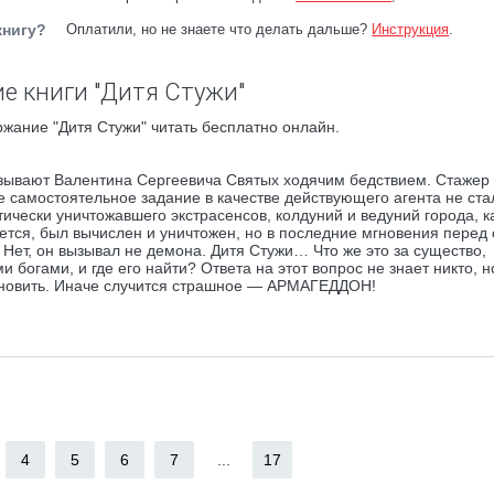
книгу?
Оплатили, но не знаете что делать дальше?
Инструкция
.
е книги "Дитя Стужи"
жание "Дитя Стужи" читать бесплатно онлайн.
ывают Валентина Сергеевича Святых ходячим бедствием. Стажер 
е самостоятельное задание в качестве действующего агента не ста
чески уничтожавшего экстрасенсов, колдуний и ведуний города, ка
еется, был вычислен и уничтожен, но в последние мгновения перед
 Нет, он вызывал не демона. Дитя Стужи… Что же это за существо,
огами, и где его найти? Ответа на этот вопрос не знает никто, н
становить. Иначе случится страшное — АРМАГЕДДОН!
4
5
6
7
...
17