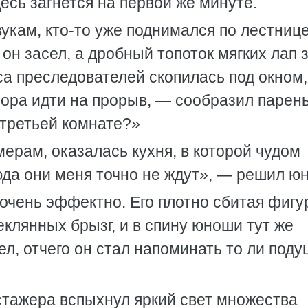
сь загнется на первой же минуте.
вукам, кто-то уже поднимался по лестнице
 он засел, а дробный топоток мягких лап 
а преследователей скопилась под окном,
«Пора идти на прорыв, — сообразил парен
в третьей комнате?»
мерам, оказалась кухня, в которой чудом
юда они меня точно не ждут», — решил ю
очень эффектно. Его плотно сбитая фигу
еклянных брызг, и в спину юноши тут же
ел, отчего он стал напоминать то ли поду
стажера вспыхнул яркий свет множества