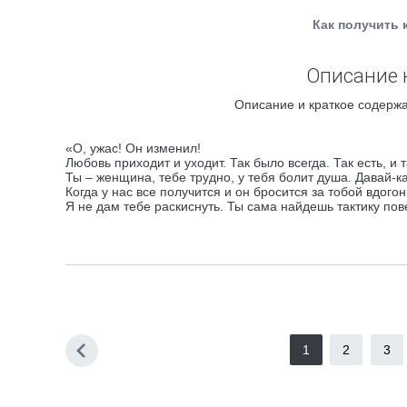
Как получить 
Описание 
Описание и краткое содержа
«О, ужас! Он изменил!
Любовь приходит и уходит. Так было всегда. Так есть, и 
Ты – женщина, тебе трудно, у тебя болит душа. Давай-к
Когда у нас все получится и он бросится за тобой вдогон
Я не дам тебе раскиснуть. Ты сама найдешь тактику пов
1
2
3