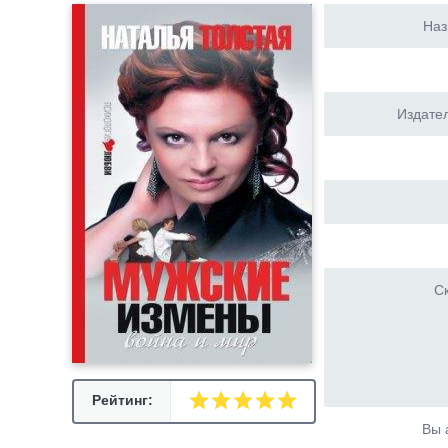
Наз
Издател
Ск
Рейтинг:
Вы 