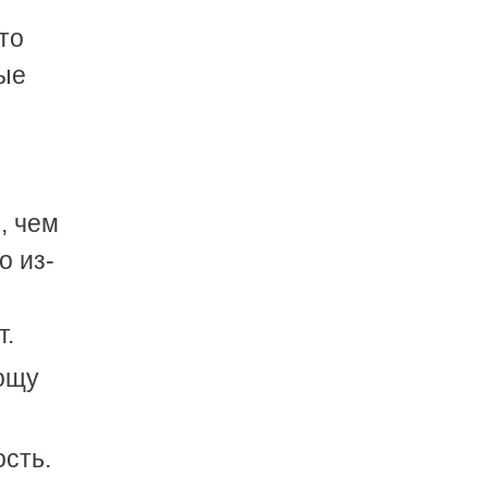
то
вые
, чем
о из-
т.
рощу
ость.