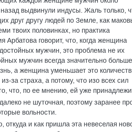
вующих каждой женщине мужчин около
 назад выдвинули индусы. Жаль только, ч
их друг другу людей по Земле, как мако
еми твоих половинках, но практика
я Арбатова говорит, что, когда женщина
т достойных мужчин, это проблема не их
тойных мужчин всегда значительно больше
знь, а женщина уменьшает это количеств
из-за страха, а потому, что изо всех сил
о, что, по ее мнению, ей уже принадлежи
 далеко не шуточная, поэтому заранее п
оторые вольности.
 откуда и как пришла эта невеселая нов