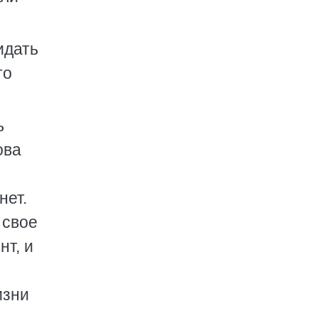
идать
то
ь
ова
нет.
 свое
нт, и
изни