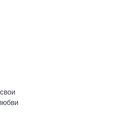
 свои
 любви