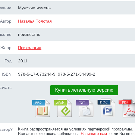
вание:
Мужские измены
Автор:
Наталья Толстая
ьство:
неизвестно
Жанр:
Психология
Год:
2011
ISBN:
978-5-17-073244-9, 978-5-271-34499-2
ачать:
Купить легальную версию
автор?
Книга распространяется на условиях партнёрской программы.
Все авторские права соблюдены.
Напишите нам
, если Вы не с