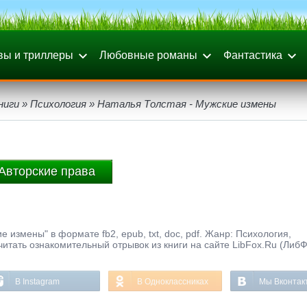
вы и триллеры
Любовные романы
Фантастика
ниги
»
Психология
» Наталья Толстая - Мужские измены
Авторские права
е измены" в формате fb2, epub, txt, doc, pdf. Жанр: Психология,
 читать ознакомительный отрывок из книги на сайте LibFox.Ru (ЛибФ
В Instagram
В Одноклассниках
Мы Вконтак