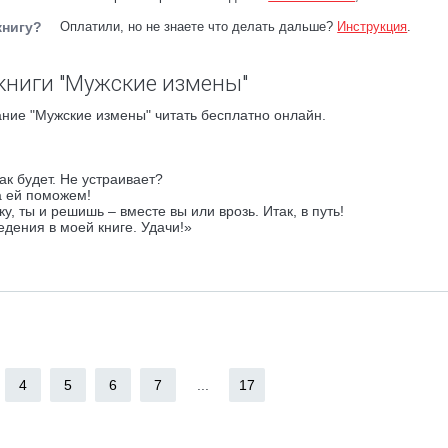
книгу?
Оплатили, но не знаете что делать дальше?
Инструкция
.
книги "Мужские измены"
ние "Мужские измены" читать бесплатно онлайн.
так будет. Не устраивает?
а ей поможем!
ку, ты и решишь – вместе вы или врозь. Итак, в путь!
едения в моей книге. Удачи!»
4
5
6
7
...
17