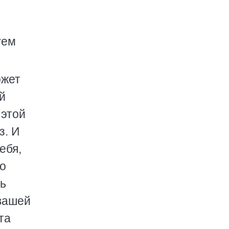
уем
ожет
й
 этой
з. И
ебя,
го
нь
 вашей
та