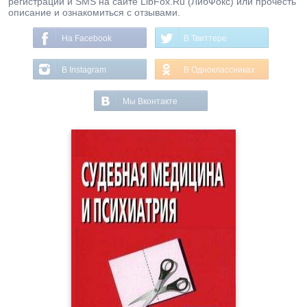
регистрации и SMS на сайте LibFox.Ru (ЛибФокс) или прочесть
описание и ознакомиться с отзывами.
На Facebook
В Твиттере
В Instagram
В Одноклассниках
Мы Вконтакте