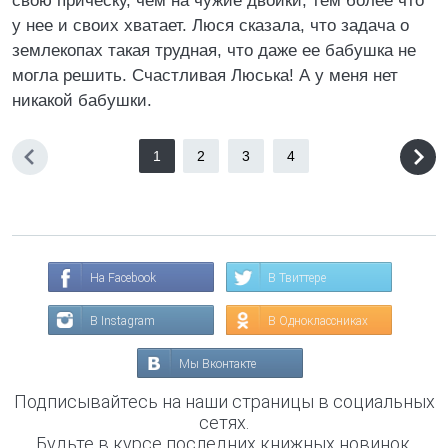
свою прическу, чем на чужие двойки, тем более что
у нее и своих хватает. Люся сказала, что задача о
землекопах такая трудная, что даже ее бабушка не
могла решить. Счастливая Люська! А у меня нет
никакой бабушки.
1
2
3
4
На Facebook
В Твиттере
В Instagram
В Одноклассниках
Мы Вконтакте
Подписывайтесь на наши страницы в социальных
сетях.
Будьте в курсе последних книжных новинок,