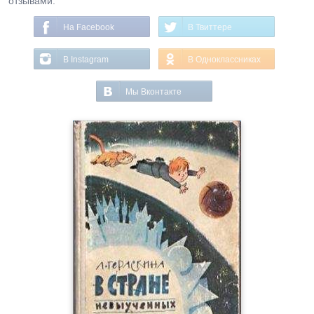
отзывами.
На Facebook
В Твиттере
В Instagram
В Одноклассниках
Мы Вконтакте