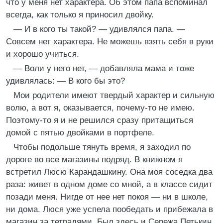
что у меня нет характера. Об этом папа вспоминал
всегда, как только я приносил двойку.
— И в кого ты такой? — удивлялся папа. —
Совсем нет характера. Не можешь взять себя в руки
и хорошо учиться.
— Воли у него нет, — добавляла мама и тоже
удивлялась: — В кого бы это?
Мои родители имеют твердый характер и сильную
волю, а вот я, оказывается, почему-то не имею.
Поэтому-то я и не решился сразу притащиться
домой с пятью двойками в портфеле.
Чтобы подольше тянуть время, я заходил по
дороге во все магазины подряд. В книжном я
встретил Люсю Карандашкину. Она моя соседка два
раза: живет в одном доме со мной, а в классе сидит
позади меня. Нигде от нее нет покоя — ни в школе,
ни дома. Люся уже успела пообедать и прибежала в
магазин за тетрадями. Был здесь и Сережа Петькин.