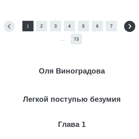
1
2
3
4
5
6
7
...
73
Оля Виноградова
Легкой поступью безумия
Глава 1