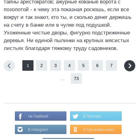
тайны аристократов; ажурные кованые ворота с
позолотой - к чему эта показная роскошь, если все
вокруг и так знают, кто ты, и сколько денег держишь
на счету в банке или в чулке под подушкой.
Ухоженные чистые дворы, фигурно подстриженные
деревья. Ни единой пылинки на крупных мясистых
листьях благодаря тяжкому труду садовников.
1
2
3
4
5
6
7
...
73
На Facebook
В Твиттере
В Instagram
В Одноклассниках