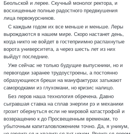
Беольской и лерее. Скучный монолог ректора, и
восхищенные полные радостного предвкушения
лица первокурсников.
С каждым годом их все меньше и меньше. Леры
вырождаются в нашем мире. Скоро настанет день,
когда никто не войдет в гостеприимно распахнутые
ворота университета, а через шесть лет из них
выйдут последние.
Уже сейчас не только будущие выпускники, но и
первогодки заранее трудоустроены, а постоянно
образующиеся бреши на мануфактурах затыкают
самородками из глухомани, но кризис налицо.
Без леров наша технология обречена. Давно
сыгравшая ставка на сплав энергии рэ и механики
грозит обернуться если не мировой катастрофой и
возвращению к до Просвещенным временам, то
убыточным капиталовложением точно. Да, я уникум,
но гордиться и хвалиться тут нечем. Родиться лером