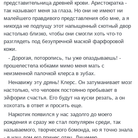
представительница древней крови. Аристократка -
так называют меня за глаза. Но они не имеют ни
малейшего правдивого представления обо мне, а я
никогда не подпущу этот напыщенный скотный двор
настолько близко, чтобы они смогли хоть что-то
разглядеть под безупречной маской фарфоровой
кожи.
- Дорогая, поторопись, ты уже опаздываешь! -
прошелестела юбками мимо меня мать с
неизменной палочкой клерса в зубах.
Ненавижу эту дрянь! Клерс. Он затуманивает мозг
настолько, что человек постоянно пребывает в
эйфории счастья. Его будут на куски резать, а он
хохотать в ответ и просить еще.
Наркотик появился у нас задолго до моего
рождения и сразу же стал популярен среди, так
называемого, творческого бомонда, но я точно знала
- в наш дом его принес отец. Лицемер.