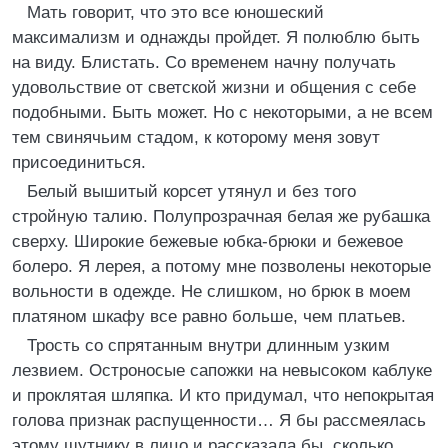
Мать говорит, что это все юношеский
максимализм и однажды пройдет. Я полюблю быть
на виду. Блистать. Со временем начну получать
удовольствие от светской жизни и общения с себе
подобными. Быть может. Но с некоторыми, а не всем
тем свинячьим стадом, к которому меня зовут
присоединиться.
Белый вышитый корсет утянул и без того
стройную талию. Полупрозрачная белая же рубашка
сверху. Широкие бежевые юбка-брюки и бежевое
болеро. Я лерея, а потому мне позволены некоторые
вольности в одежде. Не слишком, но брюк в моем
платяном шкафу все равно больше, чем платьев.
Трость со спрятанным внутри длинным узким
лезвием. Остроносые сапожки на невысоком каблуке
и проклятая шляпка. И кто придумал, что непокрытая
голова признак распущенности… Я бы рассмеялась
этому шутнику в лицо и рассказала бы, сколько