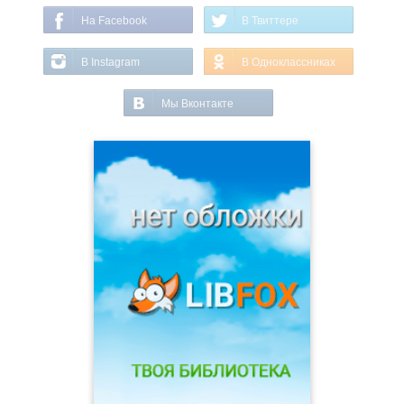
На Facebook
В Твиттере
В Instagram
В Одноклассниках
Мы Вконтакте