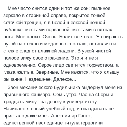
Мне часто снится один и тот же сон: пыльное
зеркало в старинной оправе, покрытое тонкой
сеточкой трещин, я в белой шелковой ночной
рубашке, местами порванной, местами в пятнах
пота. Мне плохо. Очень. Болит все тело. Я опираюсь
рукой на стекло и медленно сползаю, оставляя на
стекле след от влажной ладони. В узкой чистой
полосе вижу свое отражение. Это я и не я
одновременно. Серое лицо светится торжеством, а
глаза желтые. Звериные. Мне кажется, что я слышу
рычание. Нездешнее. Далекое…
Звон механического будильника выдернул меня из
привычного кошмара. Семь утра. Час на сборы и
тридцать минут на дорогу к университету.
Начинается новый учебный год, и опаздывать не
пристало даже мне - Алессии ар Гантэ,
единственной наследнице титула герцогини