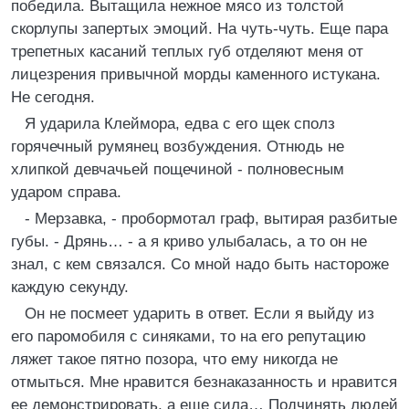
победила. Вытащила нежное мясо из толстой
скорлупы запертых эмоций. На чуть-чуть. Еще пара
трепетных касаний теплых губ отделяют меня от
лицезрения привычной морды каменного истукана.
Не сегодня.
Я ударила Клеймора, едва с его щек сполз
горячечный румянец возбуждения. Отнюдь не
хлипкой девчачьей пощечиной - полновесным
ударом справа.
- Мерзавка, - пробормотал граф, вытирая разбитые
губы. - Дрянь… - а я криво улыбалась, а то он не
знал, с кем связался. Со мной надо быть настороже
каждую секунду.
Он не посмеет ударить в ответ. Если я выйду из
его паромобиля с синяками, то на его репутацию
ляжет такое пятно позора, что ему никогда не
отмыться. Мне нравится безнаказанность и нравится
ее демонстрировать, а еще сила… Подчинять людей