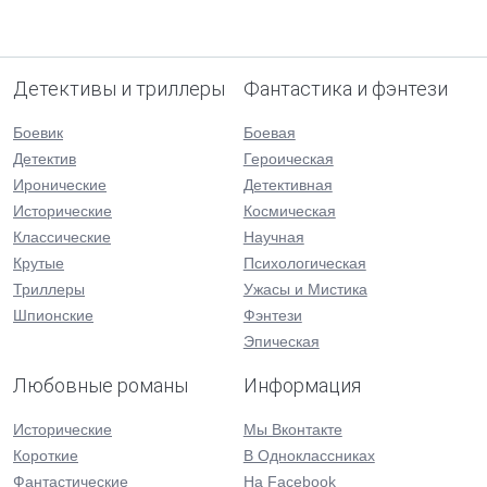
Детективы и триллеры
Фантастика и фэнтези
Боевик
Боевая
Детектив
Героическая
Иронические
Детективная
Исторические
Космическая
Классические
Научная
Крутые
Психологическая
Триллеры
Ужасы и Мистика
Шпионские
Фэнтези
Эпическая
Любовные романы
Информация
Исторические
Мы Вконтакте
Короткие
В Одноклассниках
Фантастические
На Facebook