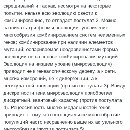
скрещиваний и так как, несмотря на некоторые
попытки, нельзя всю эволюцию свести к
комбинированию, то отпадает постулат 2. Можно
различать три формы эволюции: увеличение
многообразия комбинированием систем неизменных
генов; комбинирование при наличии элементов
мутаций; оспариваемая неодарвинистами форма
эволюции не на основе комбинирования мутаций.
Эволюция на низшем уровне (микроэволюция)
приводит не к генеалогическому дереву, а к сети.
многих измерений, не к дивергенции, а к
ретикулатной эволюции (против постулата 3). Ввиду
дискретности гена микроэволюция приобретает
дискретный, квантовый характер (против постулата
4). Рецессивность многих модальностей генов
приводит к тому, что потенциальное многообразие
популяций часто несравненно выше их актуального
многообразия (против постулата 5).