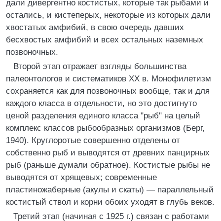
дали дивергентно костистых, которые так рыбами и
остались, и кистеперых, некоторые из которых дали
хвостатых амфибий, в свою очередь давших
бесхвостых амфибий и всех остальных наземных
позвоночных.
Второй этап отражает взгляды большинства
палеонтологов и систематиков XX в. Монофилетизм
сохраняется как для позвоночных вообще, так и для
каждого класса в отдельности, но это достигнуто
ценой разделения единого класса "рыб" на целый
комплекс классов рыбообразных организмов (Берг,
1940). Круглоротые совершенно отделены от
собственно рыб и выводятся от древних панцирных
рыб (раньше думали обратное). Костистые рыбы не
выводятся от хрящевых; современные
пластиножаберные (акулы и скаты) — параллельный
костистый ствол и корни обоих уходят в глубь веков.
Третий этап (начиная с 1925 г.) связан с работами