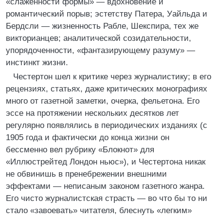
«слаженности формы» — вдохновение и
романтический порыв; эстетству Патера, Уайльда и
Бердсли — жизненность Рабле, Шекспира, тех же
викторианцев; аналитической созидательности,
упорядоченности, «фантазирующему разуму» —
инстинкт жизни.
Честертон шел к критике через журналистику; в его
рецензиях, статьях, даже критических монографиях
много от газетной заметки, очерка, фельетона. Его
эссе на протяжении нескольких десятков лет
регулярно появлялись в периодических изданиях (с
1905 года и фактически до конца жизни он
бессменно вел рубрику «Блокнот» для
«Иллюстрейтед Лондон ньюс»), и Честертона никак
не обвинишь в пренебрежении внешними
эффектами — неписаным законом газетного жанра.
Его чисто журналистская страсть — во что бы то ни
стало «завоевать» читателя, блеснуть «легким»