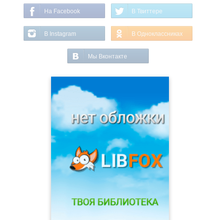
На Facebook
В Твиттере
В Instagram
В Одноклассниках
Мы Вконтакте