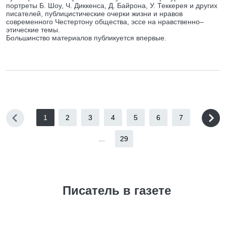
портреты Б. Шоу, Ч. Диккенса, Д. Байрона, У. Теккерея и других
писателей, публицистические очерки жизни и нравов
современного Честертону общества, эссе на нравственно–
этические темы.
Большинство материалов публикуется впервые.
1
2
3
4
5
6
7
...
29
Писатель в газете