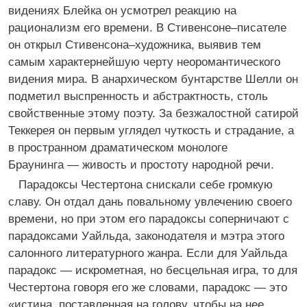
видениях Блейка он усмотрел реакцию на
рационализм его времени. В Стивенсоне–писателе
он открыл Стивенсона–художника, выявив тем
самым характернейшую черту неоромантического
видения мира. В анархическом бунтарстве Шелли он
подметил выспренность и абстрактность, столь
свойственные этому поэту. За безжалостной сатирой
Теккерея он первым углядел чуткость и страдание, а
в пространном драматическом монологе
Браунинга — живость и простоту народной речи.
Парадоксы Честертона снискали себе громкую
славу. Он отдал дань повальному увлечению своего
времени, но при этом его парадоксы соперничают с
парадоксами Уайльда, законодателя и мэтра этого
салонного литературного жанра. Если для Уайльда
парадокс — искрометная, но бесцельная игра, то для
Честертона говоря его же словами, парадокс — это
«истина, поставленная на голову, чтобы на нее