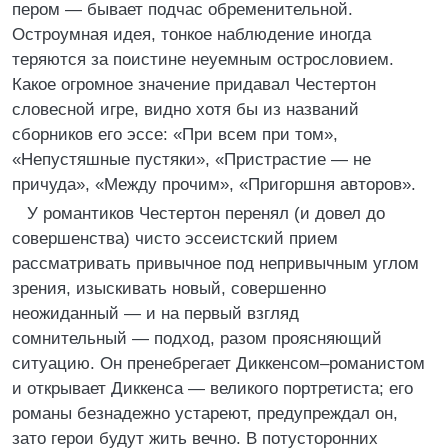
пером — бывает подчас обременительной.
Остроумная идея, тонкое наблюдение иногда
теряются за поистине неуемным острословием.
Какое огромное значение придавал Честертон
словесной игре, видно хотя бы из названий
сборников его эссе: «При всем при том»,
«Непустяшные пустяки», «Пристрастие — не
причуда», «Между прочим», «Пригоршня авторов».
У романтиков Честертон перенял (и довел до
совершенства) чисто эссеистский прием
рассматривать привычное под непривычным углом
зрения, изыскивать новый, совершенно
неожиданный — и на первый взгляд
сомнительный — подход, разом проясняющий
ситуацию. Он пренебрегает Диккенсом–романистом
и открывает Диккенса — великого портретиста; его
романы безнадежно устареют, предупреждал он,
зато герои будут жить вечно. В потусторонних