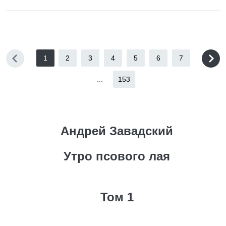
1
2
3
4
5
6
7
...
153
Андрей Завадский
Утро псового лая
Том 1