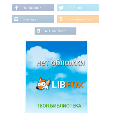
На Facebook
В Твиттере
В Instagram
В Одноклассниках
Мы Вконтакте