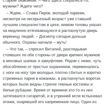
старым знакомым. – Чего здесь собрались-то,
мужики? Ждете чего?
– Ждем, – Слава Перов, молодой паренек,
несмотря на несерьезный возраст уже ставший
лучшим специалистом в цехе, кивком головы указал
на медленно втягивающуюся в распахнутую дверь
вереницу людей. – Досмотр сегодня дольше
обычного. Охраны нагнали – жуть!
– Что так, – спросил Виталий, разглядывая
стоявших по обе стороны от двери крепких мужиков
в меховых шапках и камуфляже. Рядом с ними, чуть
обособленно от простых охранников, переминались
с ноги на ногу три молодых плотно сбитых и коротко
стриженых парня в кожанках, в распахнутых воротах
которых были видны строгие темные костюмы и
белые рубашки. Время от времени кто-то из них
затягивался сигаретой, и в утренней мгле вспыхивал
огонек, озарявший его напряженное лицо. Один из