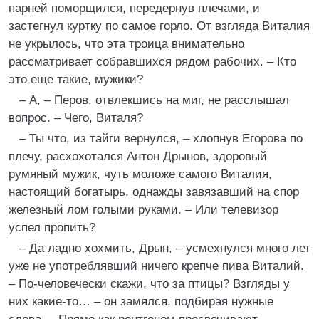
парней поморщился, передернув плечами, и
застегнул куртку по самое горло. От взгляда Виталия
не укрылось, что эта троица внимательно
рассматривает собравшихся рядом рабочих. – Кто
это еще такие, мужики?
– А, – Перов, отвлекшись на миг, не расслышал
вопрос. – Чего, Виталя?
– Ты что, из тайги вернулся, – хлопнув Егорова по
плечу, расхохотался Антон Дрынов, здоровый
румяный мужик, чуть моложе самого Виталия,
настоящий богатырь, однажды завязавший на спор
железный лом голыми руками. – Или телевизор
успел пропить?
– Да ладно хохмить, Дрын, – усмехнулся много лет
уже не употреблявший ничего крепче пива Виталий.
– По-человечески скажи, что за птицы? Взгляды у
них какие-то… – он замялся, подбирая нужные