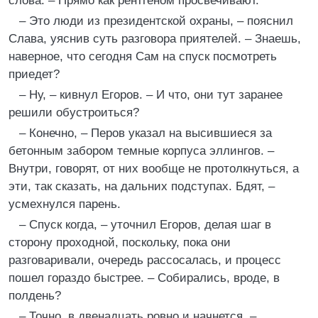
слова. – Прямо как рентгеном просвечивают.
– Это люди из президентской охраны, – пояснил
Слава, уяснив суть разговора приятелей. – Знаешь,
наверное, что сегодня Сам на спуск посмотреть
приедет?
– Ну, – кивнул Егоров. – И что, они тут заранее
решили обустроиться?
– Конечно, – Перов указал на высившиеся за
бетонным забором темные корпуса эллингов. –
Внутри, говорят, от них вообще не протолкнуться, а
эти, так сказать, на дальних подступах. Бдят, –
усмехнулся парень.
– Спуск когда, – уточнил Егоров, делая шаг в
сторону проходной, поскольку, пока они
разговаривали, очередь рассосалась, и процесс
пошел гораздо быстрее. – Собирались, вроде, в
полдень?
– Точно, в двенадцать ровно и начнется, –