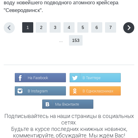
воду новейшего подводного атомного крейсера
"Северодвинск".
1
2
3
4
5
6
7
...
153
На Facebook
В Твиттере
В Instagram
В Одноклассниках
Мы Вконтакте
Подписывайтесь на наши страницы в социальных
сетях.
Будьте в курсе последних книжных новинок,
комментируйте, обсуждайте. Мы ждём Вас!