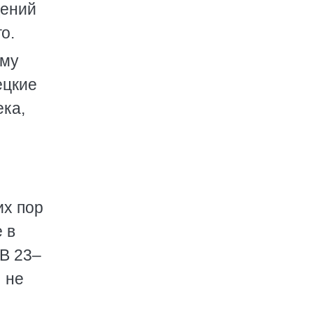
дений
о.
ому
ецкие
ека,
их пор
 в
 В 23–
 не