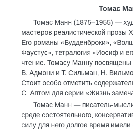
Томас Ма
Томас Манн (1875–1955) — худ
мастеров реалистической прозы XX
Его романы «Будденброки», «Волш
Фаустус», тетралогия «Иосиф и ег
чтение. Томасу Манну посвящены 
В. Адмони и Т. Сильман, Н. Вильмо
Стоит особо отметить содержател
С. Аптом для серии «Жизнь замеч
Томас Манн — писатель-мысли
среде состоятельного, консервати
силу для него долгое время имел