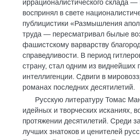
иррационалистического склада —
воспринял в свете националистичес
публицистики «Размышления аполи
труда — пересматривал былые воз
фашистскому варварству благород
справедливости. В период гитлеро
страну, стал одним из виднейших
интеллигенции. Сдвиги в мировозз
романах последних десятилетий.
Русскую литературу Томас Ман
идейных и творческих исканиях, в
протяжении десятилетий. Среди з
лучших знатоков и ценителей русск