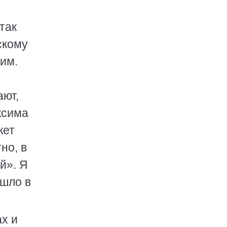
так
скому
им.
ают,
ксима
жет
но, в
й». Я
ышло в
х и