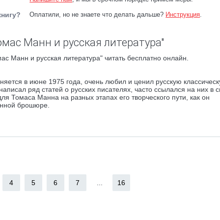
книгу?
Оплатили, но не знаете что делать дальше?
Инструкция
.
омас Манн и русская литература"
ас Манн и русская литература" читать бесплатно онлайн.
няется в июне 1975 года, очень любил и ценил русскую классичес
написал ряд статей о русских писателях, часто ссылался на них в 
для Томаса Манна на разных этапах его творческого пути, как он
данной брошюре.
4
5
6
7
...
16