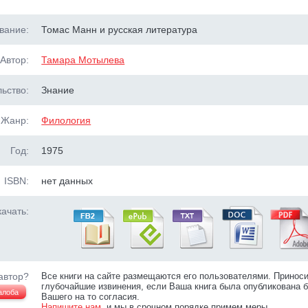
вание:
Томас Манн и русская литература
Автор:
Тамара Мотылева
ьство:
Знание
Жанр:
Филология
Год:
1975
ISBN:
нет данных
ачать:
автор?
Все книги на сайте размещаются его пользователями. Принос
глубочайшие извинения, если Ваша книга была опубликована б
алоба
Вашего на то согласия.
Напишите нам
, и мы в срочном порядке примем меры.