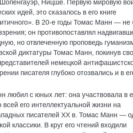
 Шопенгауэр, Ницше. Первую мировую во
ких идей, это сказалось в его книге
тичного». В 20-е годы Томас Манн — не 
зрения; он противопоставлял надвигавш
ную, но отвлеченную проповедь гуманиз
вской диктатуры Томас Манн, покинув св
 представителей немецкой антифашистск
рении писателя глубоко отозвались и в ег
н любил с юных лет: она участвовала в е
о всей его интеллектуальной жизни на
ападных писателей XX в. Томас Манн — о
ой классики. В круг его чтений входили