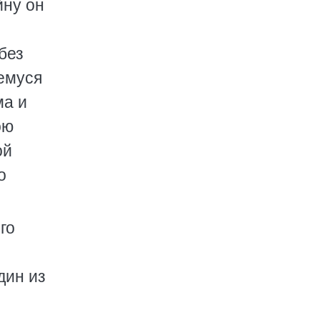
йну он
без
емуся
ма и
ою
ой
о
го
дин из