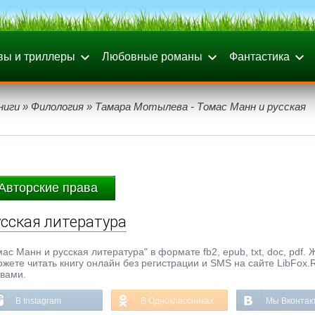
вы и триллеры
Любовные романы
Фантастика
ниги
»
Филология
» Тамара Мотылева - Томас Манн и русская
Авторские права
сская литература
 Манн и русская литература" в формате fb2, epub, txt, doc, pdf. 
ожете читать книгу онлайн без регистрации и SMS на сайте LibFox.
ывами.
В Instagram
В Одноклассниках
Мы Вконтак