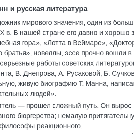
нн и русская литература
ожник мирового значения, один из больш
 в. В нашей стране его давно и хорошо з
ебная гора», «Лотта в Веймаре», «Докто
о братья», новеллы, эссе прочно вошли в
серьезные работы советских литературо
нта, В. Днепрова, А. Русаковой, Б. Сучков
ьную, живую биографию Т. Манна, напис
ательных людей».
тель — прошел сложный путь. Он вырос 
вного бюргерства; немалую притягательн
и философы реакционного,