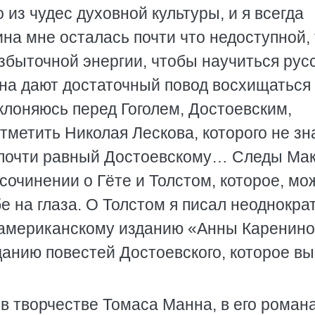
но из чудес духовной культуры, и я всегда
ина мне осталась почти что недоступной, 
избыточной энергии, чтобы научиться рус
ина дают достаточный повод восхищаться 
еклоняюсь перед Гоголем, Достоевским,
тметить Николая Лескова, которого не зн
, почти равный Достоевскому… Следы Ма
сочинении о Гёте и Толстом, которое, мо
е на глаза. О Толстом я писал неоднократ
 американскому изданию «Анны Каренино
данию повестей Достоевского, которое в
в творчестве Томаса Манна, в его романа