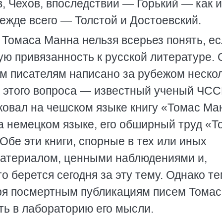
в, Чехов, впоследствии — Горький — как и
режде всего — Толстой и Достоевский.
 Томаса Манна нельзя всерьез понять, ес
ую привязанность к русской литературе. 
м писателям написано за рубежом неско
к этого вопроса — известный ученый ЧС
иковал на чешском языке книгу «Томас Ма
 на немецком языке, его обширный труд «Т
Обе эти книги, спорные в тех или иных
материалом, ценными наблюдениями и,
то берется сегодня за эту тему. Однако т
аря посмертным публикациям писем Тома
ь в лабораторию его мысли.