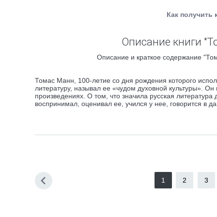
Как получить 
Описание книги "Т
Описание и краткое содержание "Том
Томас Манн, 100-летие со дня рождения которого испол
литературу, называл ее «чудом духовной культуры». Он 
произведениях. О том, что значила русская литература 
воспринимал, оценивал ее, учился у нее, говорится в 
1
2
3