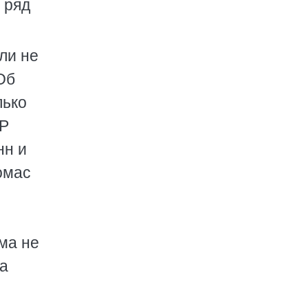
 ряд
ли не
Об
лько
СР
нн и
омас
ема не
са