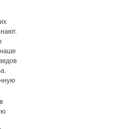
их
нают.
р
 наше
ведов
а.
анную
в
ую