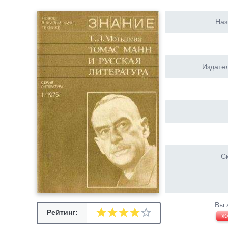
Наз
Издател
Ск
Вы 
Рейтинг:
Ж