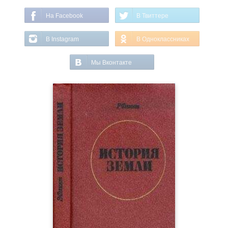
На Facebook
В Твиттере
В Instagram
В Одноклассниках
Мы Вконтакте