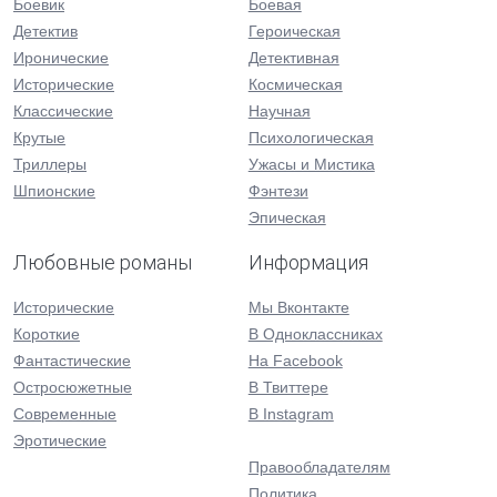
Боевик
Боевая
Детектив
Героическая
Иронические
Детективная
Исторические
Космическая
Классические
Научная
Крутые
Психологическая
Триллеры
Ужасы и Мистика
Шпионские
Фэнтези
Эпическая
Любовные романы
Информация
Исторические
Мы Вконтакте
Короткие
В Одноклассниках
Фантастические
На Facebook
Остросюжетные
В Твиттере
Современные
В Instagram
Эротические
Правообладателям
Политика