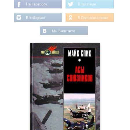
На Facebook
В Твиттере
В Instagram
В Одноклассниках
Мы Вконтакте