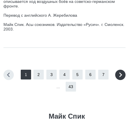
описывается ход воздушных боёв на советско-германском
фронте.
Перевод с английского А. Жеребилова
Майк Спик. Асы союзников. Издательство «Русич». г. Смоленск.
2003.
1
2
3
4
5
6
7
...
43
Майк Спик