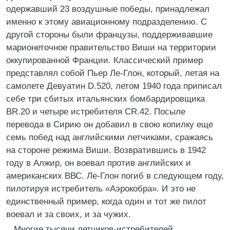
одержавший 23 воздушные победы, принадлежал
именно к этому авиационному подразделению. С
другой стороны были французы, поддерживавшие
марионеточное правительство Виши на территории
оккупированной Франции. Классический пример
представлял собой Пьер Ле-Глон, который, летая на
самолете Девуатин D.520, летом 1940 года приписал
себе три сбитых итальянских бомбардировщика
BR.20 и четыре истребителя CR.42. Посыле
перевода в Сирию он добавил в свою копилку еще
семь побед над английскими летчиками, сражаясь
на стороне режима Виши. Возвратившись в 1942
году в Алжир, он воевал против английских и
американских ВВС. Ле-Глон погиб в следующем году,
пилотируя истребитель «Аэрокобра». И это не
единственный пример, когда один и тот же пилот
воевал и за своих, и за чужих.
Многие тысячи летчиков-истребителей,