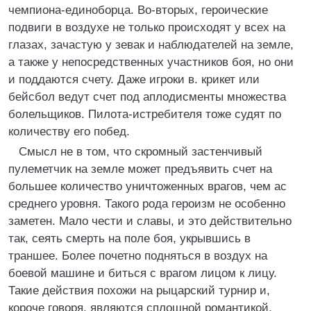
чемпиона-единоборца. Во-вторых, героические
подвиги в воздухе не только происходят у всех на
глазах, зачастую у зевак и наблюдателей на земле,
а также у непосредственных участников боя, но они
и поддаются счету. Даже игроки в. крикет или
бейсбол ведут счет под аплодисменты множества
болельщиков. Пилота-истребителя тоже судят по
количеству его побед.
Смысл не в том, что скромный застенчивый
пулеметчик на земле может предъявить счет на
большее количество уничтоженных врагов, чем ас
среднего уровня. Такого рода героизм не особенно
заметен. Мало чести и славы, и это действительно
так, сеять смерть на поле боя, укрывшись в
траншее. Более почетно подняться в воздух на
боевой машине и биться с врагом лицом к лицу.
Такие действия похожи на рыцарский турнир и,
короче говоря, являются сплошной романтикой.