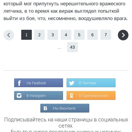
который мог припугнуть нерешительного вражеского
летчика, в то время как вираж выглядел попыткой
выйти из боя, что, несомненно, воодушевляло врага.
1
2
3
4
5
6
7
...
43
На Facebook
В Твиттере
В Instagram
В Одноклассниках
Мы Вконтакте
Подписывайтесь на наши страницы в социальных
сетях.
Будьте в курсе последних книжных новинок,