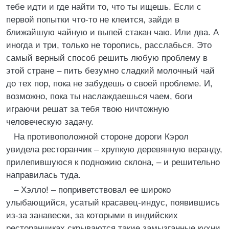
тебе идти и где найти то, что ты ищешь. Если с
первой попытки что-то не клеится, зайди в
ближайшую чайную и выпей стакан чаю. Или два. А
иногда и три, только не торопись, расслабься. Это
самый верный способ решить любую проблему в
этой стране – пить безумно сладкий молочный чай
до тех пор, пока не забудешь о своей проблеме. И,
возможно, пока ты наслаждаешься чаем, боги
играючи решат за тебя твою ничтожную
человеческую задачу.
На противоположной стороне дороги Кэрол
увидела ресторанчик – хрупкую деревянную веранду,
прилепившуюся к подножию склона, – и решительно
направилась туда.
– Хэлло! – поприветствовал ее широко
улыбающийся, усатый красавец-индус, появившись
из-за занавески, за которыми в индийских
ресторанчиках скрываются такие замызганные кухни,