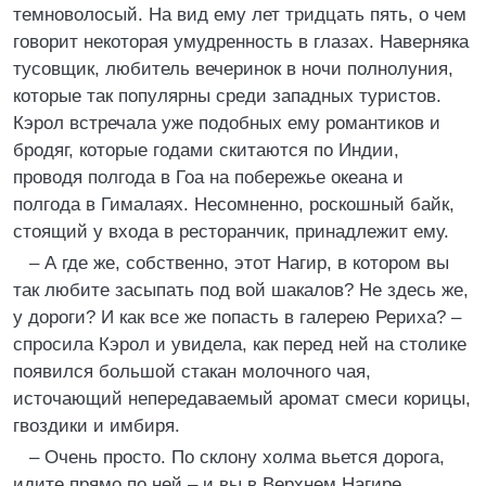
темноволосый. На вид ему лет тридцать пять, о чем
говорит некоторая умудренность в глазах. Наверняка
тусовщик, любитель вечеринок в ночи полнолуния,
которые так популярны среди западных туристов.
Кэрол встречала уже подобных ему романтиков и
бродяг, которые годами скитаются по Индии,
проводя полгода в Гоа на побережье океана и
полгода в Гималаях. Несомненно, роскошный байк,
стоящий у входа в ресторанчик, принадлежит ему.
– А где же, собственно, этот Нагир, в котором вы
так любите засыпать под вой шакалов? Не здесь же,
у дороги? И как все же попасть в галерею Рериха? –
спросила Кэрол и увидела, как перед ней на столике
появился большой стакан молочного чая,
источающий непередаваемый аромат смеси корицы,
гвоздики и имбиря.
– Очень просто. По склону холма вьется дорога,
идите прямо по ней – и вы в Верхнем Нагире.