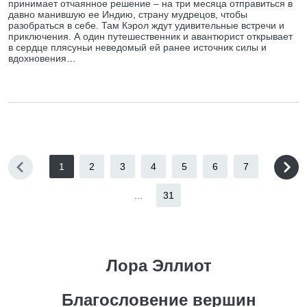
принимает отчаянное решение – на три месяца отправиться в
давно манившую ее Индию, страну мудрецов, чтобы
разобраться в себе. Там Кэрол ждут удивительные встречи и
приключения. А один путешественник и авантюрист открывает
в сердце плясуньи неведомый ей ранее источник силы и
вдохновения…
1
2
3
4
5
6
7
...
31
Лора Эллиот
Благословение вершин