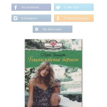
На Facebook
В Твиттере
В Instagram
В Одноклассниках
Мы Вконтакте