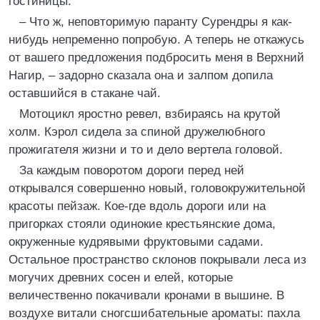
гостиницы.
– Что ж, неповторимую паранту Сурендры я как-
нибудь непременно попробую. А теперь не откажусь
от вашего предложения подбросить меня в Верхний
Нагир, – задорно сказала она и залпом допила
оставшийся в стакане чай.
Мотоцикл яростно ревел, взбираясь на крутой
холм. Кэрол сидела за спиной дружелюбного
прожигателя жизни и то и дело вертела головой.
За каждым поворотом дороги перед ней
открывался совершенно новый, головокружительной
красоты пейзаж. Кое-где вдоль дороги или на
пригорках стояли одинокие крестьянские дома,
окруженные кудрявыми фруктовыми садами.
Остальное пространство склонов покрывали леса из
могучих древних сосен и елей, которые
величественно покачивали кронами в вышине. В
воздухе витали сногсшибательные ароматы: пахла