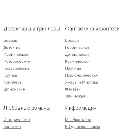
Детективы и триллеры
Фантастика и фэнтези
Боевик
Боевая
Детектив
Героическая
Иронические
Детективная
Исторические
Космическая
Классические
Научная
Крутые
Психологическая
Триллеры
Ужасы и Мистика
Шпионские
Фэнтези
Эпическая
Любовные романы
Информация
Исторические
Мы Вконтакте
Короткие
В Одноклассниках