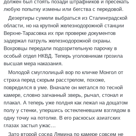
должен был стоять позади штрафников и пресекать
любую попытку измены или бегства с передовой.
Дезертиры сумели выбраться из Сталинградской
области, но на крупной железнодорожной станции
Верхне-Тарасовка их при проверке документов
задержал патруль железнодорожной охраны.
Вохровцы передали подозрительную парочку в
особый отдел НКВД. Теперь уголовникам грозила
высшая мера наказания.
Молодой смуглолицый вор по кличке Монгол от
страха перед скорым расстрелом, похоже,
повредился в уме. Вначале он метался по тесной
камере, словно загнанный зверь, рычал, стонал и
плакал. А теперь уже полдня как лежал на дощатом
полу у стенки, упершись остекленевшим взглядом в
одну точку на потолке. В его раскосых азиатских
глазах застыл ужас…
Зато второй сосед Лямина по камере совсем не