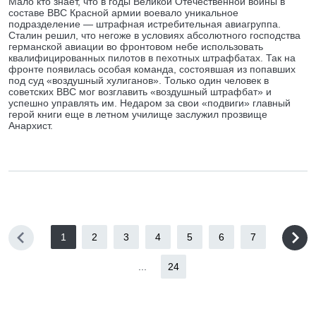
Мало кто знает, что в годы Великой Отечественной войны в
составе ВВС Красной армии воевало уникальное
подразделение — штрафная истребительная авиагруппа.
Сталин решил, что негоже в условиях абсолютного господства
германской авиации во фронтовом небе использовать
квалифицированных пилотов в пехотных штрафбатах. Так на
фронте появилась особая команда, состоявшая из попавших
под суд «воздушный хулиганов». Только один человек в
советских ВВС мог возглавить «воздушный штрафбат» и
успешно управлять им. Недаром за свои «подвиги» главный
герой книги еще в летном училище заслужил прозвище
Анархист.
1
2
3
4
5
6
7
...
24