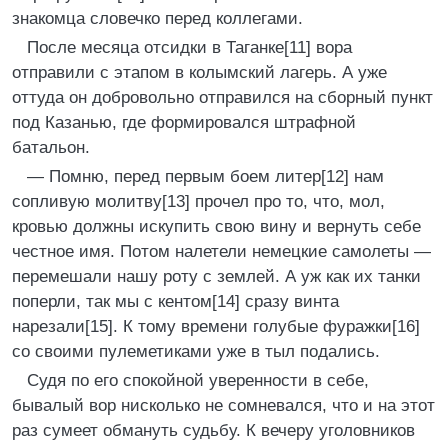
знакомца словечко перед коллегами.
После месяца отсидки в Таганке[11] вора
отправили с этапом в колымский лагерь. А уже
оттуда он добровольно отправился на сборный пункт
под Казанью, где формировался штрафной
батальон.
— Помню, перед первым боем литер[12] нам
сопливую молитву[13] прочел про то, что, мол,
кровью должны искупить свою вину и вернуть себе
честное имя. Потом налетели немецкие самолеты —
перемешали нашу роту с землей. А уж как их танки
поперли, так мы с кентом[14] сразу винта
нарезали[15]. К тому времени голубые фуражки[16]
со своими пулеметиками уже в тыл подались.
Судя по его спокойной уверенности в себе,
бывалый вор нисколько не сомневался, что и на этот
раз сумеет обмануть судьбу. К вечеру уголовников