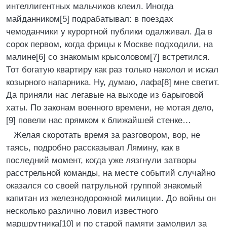
интеллигентных мальчиков клеил. Иногда
майданником[5] подрабатывал: в поездах
чемоданчики у курортной публики одалживал. Да в
сорок первом, когда фрицы к Москве подходили, на
малине[6] со знакомым крысоловом[7] встретился.
Тот богатую квартиру как раз только наколол и искал
козырного напарника. Ну, думаю, лафа[8] мне светит.
Да приняли нас легавые на выходе из барыговой
хаты. По законам военного времени, не мотая дело,
[9] повели нас прямком к ближайшей стенке…
Желая скоротать время за разговором, вор, не
таясь, подробно рассказывал Лямину, как в
последний момент, когда уже лязгнули затворы
расстрельной команды, на месте событий случайно
оказался со своей патрульной группой знакомый
капитан из железнодорожной милиции. До войны он
несколько различно ловил известного
маршрутника[10] и по старой памяти замолвил за