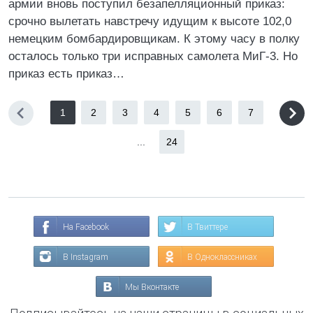
армии вновь поступил безапелляционный приказ:
срочно вылетать навстречу идущим к высоте 102,0
немецким бомбардировщикам. К этому часу в полку
осталось только три исправных самолета МиГ-3. Но
приказ есть приказ…
1
2
3
4
5
6
7
...
24
На Facebook
В Твиттере
В Instagram
В Одноклассниках
Мы Вконтакте