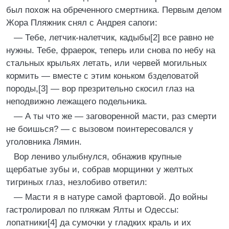
был похож на обреченного смертника. Первым делом
Жора Пляжник снял с Андрея сапоги:
— Тебе, летчик-налетчик, кадыбы[2] все равно не
нужны. Тебе, фраерок, теперь или снова по небу на
стальных крыльях летать, или червей могильных
кормить — вместе с этим коньком бзделоватой
породы,[3] — вор презрительно скосил глаз на
неподвижно лежащего подельника.
— А ты что же — заговоренной масти, раз смерти
не боишься? — с вызовом поинтересовался у
уголовника Лямин.
Вор лениво улыбнулся, обнажив крупные
щербатые зубы и, собрав морщинки у желтых
тигриных глаз, незлобиво ответил:
— Масти я в натуре самой фартовой. До войны
гастролировал по пляжам Ялты и Одессы:
лопатники[4] да сумочки у гладких краль и их