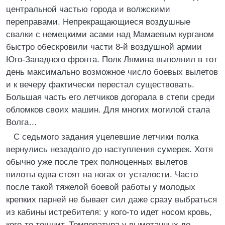
центральной частью города и волжскими
переправами. Непрекращающиеся воздушные
свалки с немецкими асами над Мамаевым курганом
быстро обескровили части 8-й воздушной армии
Юго-Западного фронта. Полк Лямина выполнил в тот
день максимально возможное число боевых вылетов
и к вечеру фактически перестал существовать.
Большая часть его летчиков догорала в степи среди
обломков своих машин. Для многих могилой стала
Волга…
С седьмого задания уцелевшие летчики полка
вернулись незадолго до наступления сумерек. Хотя
обычно уже после трех полноценных вылетов
пилоты едва стоят на ногах от усталости. Часто
после такой тяжелой боевой работы у молодых
крепких парней не бывает сил даже сразу выбраться
из кабины истребителя: у кого-то идет носом кровь,
кого-то тошнит. Температура у вымотанных до