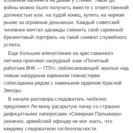
хозяином кабинета на диван у стенки. Такой до
войны можно было получить вместе с ответственной
должностью или, на худой конец, купить на черном
рынке за огромные деньжиши. Каждый советский
чиновник мечтал однажды сменить свой скромный
брезентовый портфель на такой символ служебного
успеха.
Еще большее впечатление на арестованного
летчика произвел нагрудный знак «Почетный
работник ВЧК — ГПУ», поблескивающий эмалью над
левым нагрудным карманом гимнастерки
собеседника рядом с новеньким орденом Красной
Звезды.
В начале разговора следователь любезно
предложил Ля-мину раскрытую пачку со страшно
дефицитными папиросами «Северная Пальмира»
(конечно, армейский офицер не мог знать, что
каждому следователю госбезопасности