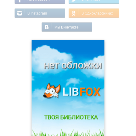
В Instagram
В Одноклассниках
Мы Вконтакте