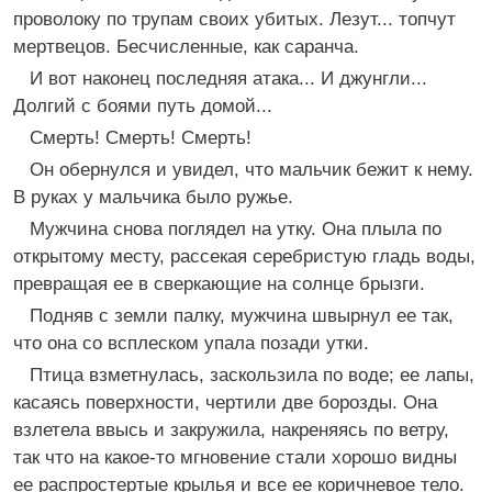
проволоку по трупам своих убитых. Лезут... топчут
мертвецов. Бесчисленные, как саранча.
И вот наконец последняя атака... И джунгли...
Долгий с боями путь домой...
Смерть! Смерть! Смерть!
Он обернулся и увидел, что мальчик бежит к нему.
В руках у мальчика было ружье.
Мужчина снова поглядел на утку. Она плыла по
открытому месту, рассекая серебристую гладь воды,
превращая ее в сверкающие на солнце брызги.
Подняв с земли палку, мужчина швырнул ее так,
что она со всплеском упала позади утки.
Птица взметнулась, заскользила по воде; ее лапы,
касаясь поверхности, чертили две борозды. Она
взлетела ввысь и закружила, накреняясь по ветру,
так что на какое-то мгновение стали хорошо видны
ее распростертые крылья и все ее коричневое тело.