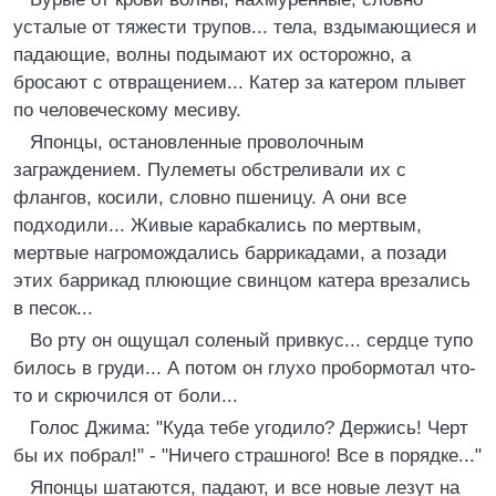
усталые от тяжести трупов... тела, вздымающиеся и
падающие, волны подымают их осторожно, а
бросают с отвращением... Катер за катером плывет
по человеческому месиву.
Японцы, остановленные проволочным
заграждением. Пулеметы обстреливали их с
флангов, косили, словно пшеницу. А они все
подходили... Живые карабкались по мертвым,
мертвые нагромождались баррикадами, а позади
этих баррикад плюющие свинцом катера врезались
в песок...
Во рту он ощущал соленый привкус... сердце тупо
билось в груди... А потом он глухо пробормотал что-
то и скрючился от боли...
Голос Джима: "Куда тебе угодило? Держись! Черт
бы их побрал!" - "Ничего страшного! Все в порядке..."
Японцы шатаются, падают, и все новые лезут на