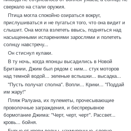
сверкало на стали оружия.
Птица могла спокойно озираться вокруг,
прислушиваться и не пугаться того, что она видит и
слышит. Она могла взлететь ввысь, подняться над
насыщенными испарениями зарослями и полететь
солнцу навстречу...
Он стиснул кулаки.
В ту ночь, когда японцы высадились в Новой
Британии, Джим был рядом с ним... стук моторов
над темной водой... зеленые вспышки... высадка...
"Пусть получат сполна". Вопли... Крики... "Поддай
им жару!"
Пляж Ралуана, их пулеметы, прочесывающие
проволочные заграждения, и беспрерывное
бормотание Джима: "Черт, черт, черт". Рассвет...
кровь... бойня.
Бурые от крови волны, нахмуренные, словно