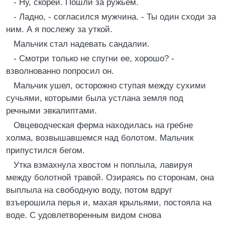
- Ну, скорей. Пошли за ружьем.
- Ладно, - согласился мужчина. - Ты один сходи за
ним. А я послежу за уткой.
Мальчик стал надевать сандалии.
- Смотри только не спугни ее, хорошо? -
взволнованно попросил он.
Мальчик ушел, осторожно ступая между сухими
сучьями, которыми была устлана земля под
речными эвкалиптами.
Овцеводческая ферма находилась на гребне
холма, возвышавшемся над болотом. Мальчик
припустился бегом.
Утка взмахнула хвостом н поплыла, лавируя
между болотной травой. Озираясь по сторонам, она
выплыла на свободную воду, потом вдруг
взъерошила перья и, махая крыльями, постояла на
воде. С удовлетворенным видом снова