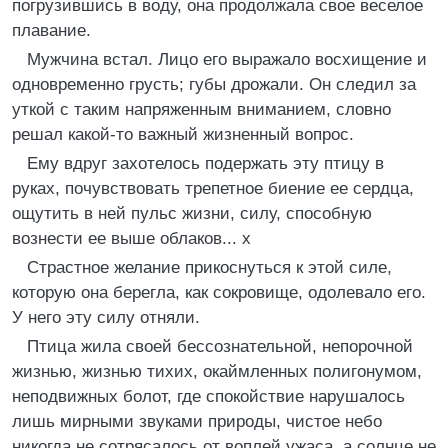
погрузившись в воду, она продолжала свое веселое
плавание.
Мужчина встал. Лицо его выражало восхищение и
одновременно грусть; губы дрожали. Он следил за
уткой с таким напряженным вниманием, словно
решал какой-то важный жизненный вопрос.
Ему вдруг захотелось подержать эту птицу в
руках, почувствовать трепетное биение ее сердца,
ощутить в ней пульс жизни, силу, способную
вознести ее выше облаков... х
Страстное желание прикоснуться к этой силе,
которую она берегла, как сокровище, одолевало его.
У него эту силу отняли.
Птица жила своей бессознательной, непорочной
жизнью, жизнью тихих, окаймленных полигонумом,
неподвижных болот, где спокойствие нарушалось
лишь мирными звуками природы, чистое небо
никогда не сотрясалось от воплей ужаса, а солнце не