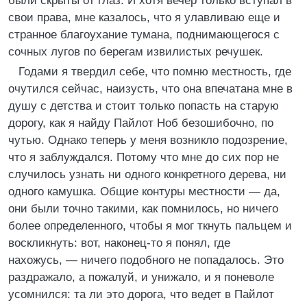
были скрыты от глаз. И хотя вечер только вступал в
свои права, мне казалось, что я улавливаю еще и
странное благоухание тумана, поднимающегося с
сочных лугов по берегам извилистых речушек.
Годами я твердил себе, что помню местность, где
очутился сейчас, наизусть, что она впечатана мне в
душу с детства и стоит только попасть на старую
дорогу, как я найду Пайлот Ноб безошибочно, по
чутью. Однако теперь у меня возникло подозрение,
что я заблуждался. Потому что мне до сих пор не
случилось узнать ни одного конкретного дерева, ни
одного камушка. Общие контуры местности — да,
они были точно такими, как помнилось, но ничего
более определенного, чтобы я мог ткнуть пальцем и
воскликнуть: вот, наконец-то я понял, где
нахожусь, — ничего подобного не попадалось. Это
раздражало, а пожалуй, и унижало, и я поневоле
усомнился: та ли это дорога, что ведет в Пайлот