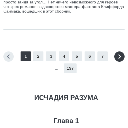
просто зайдя за угол… Нет ничего невозможного для героев
четырех романов выдающегося мастера-фантаста Клиффорда
Саймака, вошедших в этот сборник.
1
2
3
4
5
6
7
...
197
ИСЧАДИЯ РАЗУМА
Глава 1