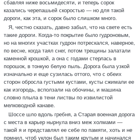
сбавляя ниже восьмидесяти, и теперь сорок
казались черепашьей скоростью — но для такой
дороги, как эта, и сорок было слишком много.
Я, честно сказать, давно забыл, что на свете есть
такие дороги. Когда-то покрытие было гудроновым,
но на многих участках гудрон потрескался, наверное,
по весне, когда таял снег, потом трещины залатали
каменной крошкой, а она с годами стерлась в
порошок, в тонкую белую пыль. Дорога была узкой
изначально и еще сузилась оттого, что с обеих
сторон обросла густыми кустами, кусты сжимали ее
как изгородь, всползали на обочины, и машина
словно плыла в тени листвы по извилистой
мелководной канаве.
Шоссе шло вдоль гребня, а Старая военная дорога
с места в карьер нырнула вниз меж холмами —
такой я и представлял ее себе по памяти, хоть и не
помнил, чтоб уклон был таким крутым и начинался