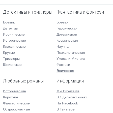
Детективы и триллеры
Фантастика и фэнтези
Боевик
Боевая
Детектив
Героическая
Иронические
Детективная
Исторические
Космическая
Классические
Научная
Крутые
Психологическая
Триллеры
Ужасы и Мистика
Шпионские
Фэнтези
Эпическая
Любовные романы
Информация
Исторические
Мы Вконтакте
Короткие
В Одноклассниках
Фантастические
На Facebook
Остросюжетные
В Твиттере