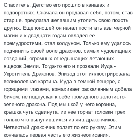
Спаситель. Детство его прошло в канавах и
подворотнях. Сначала он продавал себя, потом, став
старше, предлагал желавшим утолить свою похоть
других. Еще юношей он начал постигать азы черной
магии и к двадцати годам овладел ее
премудростями, стал колдуном. Только ему удалось
подчинить своей воле драконов, самых чудовищных
созданий, огромных огнедышащих летающих
ящеров Земли. Тогда-то его и прозвали Иуда -
Укротитель Драконов. Эпизод этот иллюстрировала
великолепная картина. Иуда в темной пещере, с
горящими глазами, взмахивает раскаленным добела
бичом, не подпуская к себе громадного золотисто-
зеленого дракона. Под мышкой у него корзина,
крышка чуть сдвинута, из нее торчат головки трех
только что вылупившихся из яиц дракончиков.
Четвертый дракончик ползет по его рукаву. Этим
кончалась первая часть его жизнеописания.