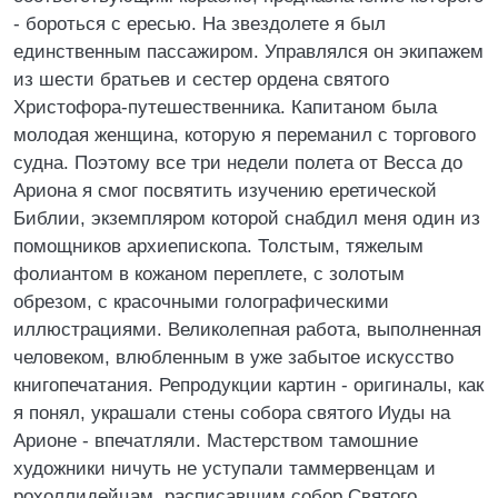
- бороться с ересью. На звездолете я был
единственным пассажиром. Управлялся он экипажем
из шести братьев и сестер ордена святого
Христофора-путешественника. Капитаном была
молодая женщина, которую я переманил с торгового
судна. Поэтому все три недели полета от Весса до
Ариона я смог посвятить изучению еретической
Библии, экземпляром которой снабдил меня один из
помощников архиепископа. Толстым, тяжелым
фолиантом в кожаном переплете, с золотым
обрезом, с красочными голографическими
иллюстрациями. Великолепная работа, выполненная
человеком, влюбленным в уже забытое искусство
книгопечатания. Репродукции картин - оригиналы, как
я понял, украшали стены собора святого Иуды на
Арионе - впечатляли. Мастерством тамошние
художники ничуть не уступали таммервенцам и
рохоллидейцам, расписавшим собор Святого