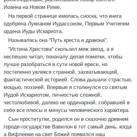
Иоанна на Новом Риме.
На первой странице имелась сноска, что книга
одобрена Лукианом Иудассоном, Первым Учителем
ордена Иуды Искариота.
Называлась она "Путь креста и дракона".
"Истина Христова" скользил меж звезд, а я
неспешно читал, поначалу делая пометки, чтобы
лучше разобраться в сути новой ереси, но
постепенно увлекся странной, захватывающей,
фантастической историей. Слова дышали страстью,
мощью, поэзией. Впервые я столкнулся со святым
Иудой Искариотом, личностью сложной,
честолюбивой, далеко не ординарной, собравшей в
себе все плюсы и минусы человеческого характера.
Сын проститутки, родился он в сказочно древнем
городе-государстве Вавилон в тот самый день, когда
а Вифлееме на свет Божий появился наш