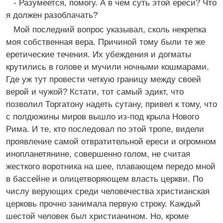
- Разумеется, помогу. А в чем суть этой ереси? Что
я должен разоблачать?
Мой последний вопрос указывал, сколь некрепка
моя собственная вера. Причиной тому были те же
еретические течения. Их убеждения и догматы
крутились в голове и мучили ночными кошмарами.
Где уж тут провести четкую границу между своей
верой и чужой? Кстати, тот самый эдикт, что
позволил Торгатону надеть сутану, привел к тому, что
с полдюжины миров вышло из-под крыла Нового
Рима. И те, кто последовал по этой тропе, видели
проявление самой отвратительной ереси и огромном
инопланетянине, совершенно голом, не считая
жесткого воротника на шее, плавающем передо мной
в бассейне и олицетворяющем власть церкви. По
числу верующих среди человечества христианская
церковь прочно занимала первую строку. Каждый
шестой человек был христианином. Но, кроме