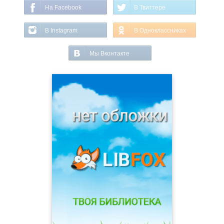
На Facebook
В Твиттере
В Instagram
В Одноклассниках
Мы Вконтакте