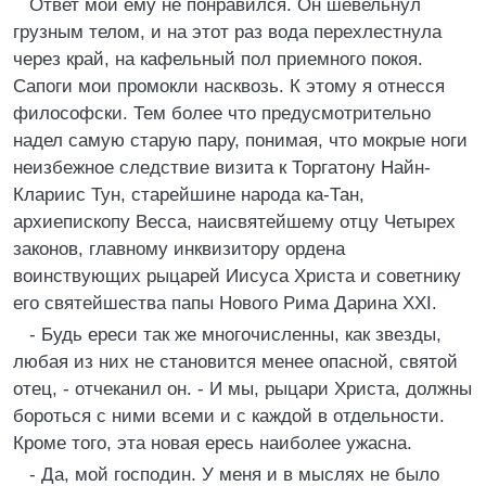
Ответ мой ему не понравился. Он шевельнул
грузным телом, и на этот раз вода перехлестнула
через край, на кафельный пол приемного покоя.
Сапоги мои промокли насквозь. К этому я отнесся
философски. Тем более что предусмотрительно
надел самую старую пару, понимая, что мокрые ноги
неизбежное следствие визита к Торгатону Найн-
Клариис Тун, старейшине народа ка-Тан,
архиепископу Весса, наисвятейшему отцу Четырех
законов, главному инквизитору ордена
воинствующих рыцарей Иисуса Христа и советнику
его святейшества папы Нового Рима Дарина XXI.
- Будь ереси так же многочисленны, как звезды,
любая из них не становится менее опасной, святой
отец, - отчеканил он. - И мы, рыцари Христа, должны
бороться с ними всеми и с каждой в отдельности.
Кроме того, эта новая ересь наиболее ужасна.
- Да, мой господин. У меня и в мыслях не было