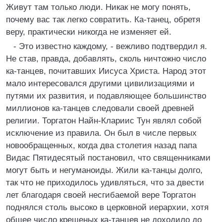
Живут там только люди. Никак не могу понять,
почему вас так легко совратить. Ка-танец, обретя
веру, практически никогда не изменяет ей.
- Это известно каждому, - вежливо подтвердил я.
Не став, правда, добавлять, сколь ничтожно число
ка-танцев, почитавших Иисуса Христа. Народ этот
мало интересовался другими цивилизациями и
путями их развития, и подавляющее большинство
миллионов ка-танцев следовали своей древней
религии. Торгатон Найн-Клариис Тун являл собой
исключение из правила. Он был в числе первых
новообращенных, когда два столетия назад папа
Видас Пятидесятый постановил, что священниками
могут быть и негуманоиды. Жили ка-танцы долго,
так что не приходилось удивляться, что за двести
лет благодаря своей несгибаемой вере Торгатон
поднялся столь высоко в церковной иерархии, хотя
общее число крещеных ка-танцев не доходило до