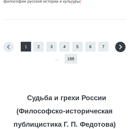
философии русской истории и куль
т
уры
/
1
2
3
4
5
6
7
...
188
Судьба и грехи России
(Философско-историческая
публицистика Г. П. Федотова)