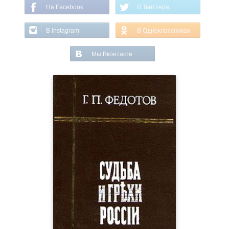
На Facebook
В Твиттере
В Instagram
В Одноклассниках
Мы Вконтакте