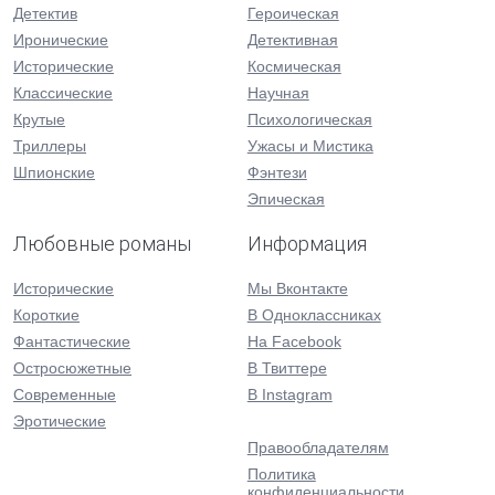
Детектив
Героическая
Иронические
Детективная
Исторические
Космическая
Классические
Научная
Крутые
Психологическая
Триллеры
Ужасы и Мистика
Шпионские
Фэнтези
Эпическая
Любовные романы
Информация
Исторические
Мы Вконтакте
Короткие
В Одноклассниках
Фантастические
На Facebook
Остросюжетные
В Твиттере
Современные
В Instagram
Эротические
Правообладателям
Политика
конфиденциальности