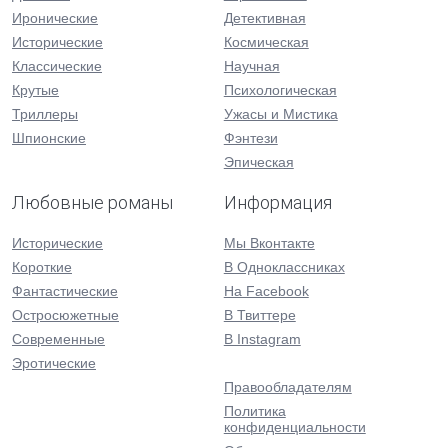
Иронические
Детективная
Исторические
Космическая
Классические
Научная
Крутые
Психологическая
Триллеры
Ужасы и Мистика
Шпионские
Фэнтези
Эпическая
Любовные романы
Информация
Исторические
Мы Вконтакте
Короткие
В Одноклассниках
Фантастические
На Facebook
Остросюжетные
В Твиттере
Современные
В Instagram
Эротические
Правообладателям
Политика
конфиденциальности