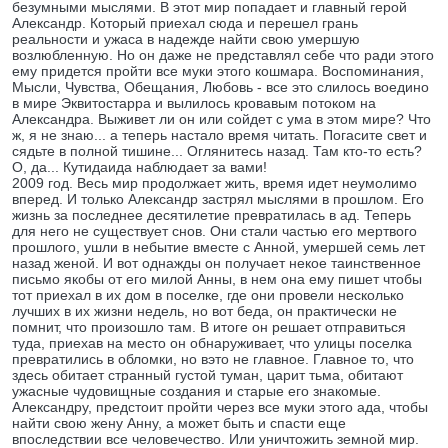
безумными мыслями. В этот мир попадает и главный герой
Александр. Который приехал сюда и перешел грань
реальности и ужаса в надежде найти свою умершую
возлюбленную. Но он даже не представлял себе что ради этого
ему придется пройти все муки этого кошмара. Воспоминания,
Мысли, Чувства, Обещания, Любовь - все это слилось воедино
в мире Эквитостарра и вылилось кровавым потоком на
Александра. Выживет ли он или сойдет с ума в этом мире? Что
ж, я не знаю... а теперь настало время читать. Погасите свет и
сядьте в полной тишине... Оглянитесь назад. Там кто-то есть?
О, да... Кутидаида наблюдает за вами!
2009 год. Весь мир продолжает жить, время идет неумолимо
вперед. И только Александр застрял мыслями в прошлом. Его
жизнь за последнее десятилетие превратилась в ад. Теперь
для него не существует снов. Они стали частью его мертвого
прошлого, ушли в небытие вместе с Анной, умершей семь лет
назад женой. И вот однажды он получает некое таинственное
письмо якобы от его милой Анны, в нем она ему пишет чтобы
тот приехал в их дом в поселке, где они провели несколько
лучших в их жизни недель, но вот беда, он практически не
помнит, что произошло там. В итоге он решает отправиться
туда, приехав на место он обнаруживает, что улицы поселка
превратились в обломки, но вэто не главное. Главное то, что
здесь обитает странный густой туман, царит тьма, обитают
ужасные чудовищные создания и старые его знакомые.
Александру, предстоит пройти через все муки этого ада, чтобы
найти свою жену Анну, а может быть и спасти еще
впоследствии все человечество. Или уничтожить земной мир.