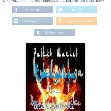
(ЛибФокс) или прочесть описание и ознакомиться с отзывами.
На Facebook
В Твиттере
В Instagram
В Одноклассниках
Мы Вконтакте