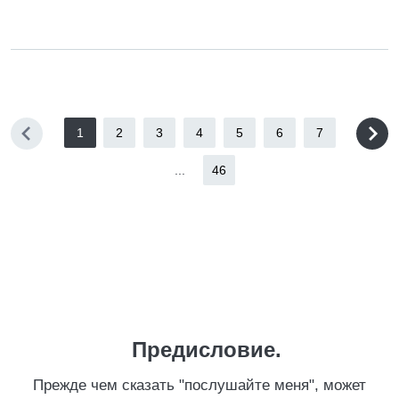
1
2
3
4
5
6
7
...
46
Предисловие.
Прежде чем сказать "послушайте меня", может