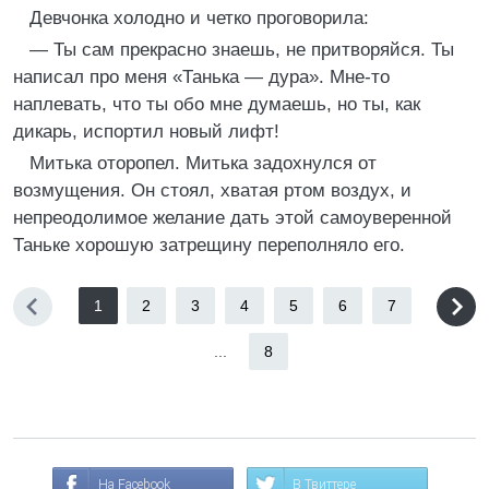
Девчонка холодно и четко проговорила:
— Ты сам прекрасно знаешь, не притворяйся. Ты
написал про меня «Танька — дура». Мне-то
наплевать, что ты обо мне думаешь, но ты, как
дикарь, испортил новый лифт!
Митька оторопел. Митька задохнулся от
возмущения. Он стоял, хватая ртом воздух, и
непреодолимое желание дать этой самоуверенной
Таньке хорошую затрещину переполняло его.
1
2
3
4
5
6
7
...
8
На Facebook
В Твиттере