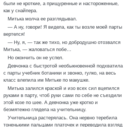
были не кроткие, а прищуренные и настороженные,
как у снайпера.
Митька молча ее разглядывал.
— А ну, говори! Я видела, как ты возле моей парты
вертелся!
— Ну, я, — так же тихо, но добродушно отозвался
Митька, — жаловаться побе…
Но окончить он не успел.
Девчонка с быстротой необыкновенной подхватила
с парты учебник ботаники и звонко, гулко, на весь
класс влепила им Митьке по макушке.
Митька залился краской и изо всех сил вцепился
руками в парту, чтоб руки сами по себе не съездили
этой козе по шее. А девчонка уже кротко и
безмятежно глядела на учительницу.
Учительница растерялась. Она нервно теребила
тоненькими пальцами платочек и переводила взгляд