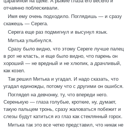
царапиной на щеке. А рыжие глаза его весело и
отчаянно поблескивали.
Имя ему очень подходило. Поглядишь — и сразу
скажешь — Серега.
Серега еще раз подмигнул и высунул язык.
Митька улыбнулся.
Сразу было видно, что этому Сереге лучше палец
в рот не класть, и еще было видно, что парень он
хороший — не вредный и не хлюпик, а драчливый,
как козел.
Так решил Митька и угадал. И надо сказать, что
угадал единожды, потому что с другими он ошибся.
Поглядел на девчонку, ту, что впереди него.
Серенькую — глаза голубые, кроткие, ну, думает,
такую пальцем тронь, сразу жаловаться побежит и
слезы будут катиться из глаз как стеклянный горох.
Митька так это все четко представил, что никак не