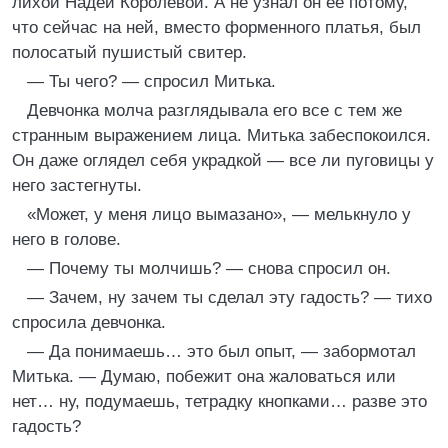
лихой Надей Королевой. А не узнал он ее потому,
что сейчас на ней, вместо форменного платья, был
полосатый пушистый свитер.
— Ты чего? — спросил Митька.
Девчонка молча разглядывала его все с тем же
странным выражением лица. Митька забеспокоился.
Он даже оглядел себя украдкой — все ли пуговицы у
него застегнуты.
«Может, у меня лицо вымазано», — мелькнуло у
него в голове.
— Почему ты молчишь? — снова спросил он.
— Зачем, ну зачем ты сделал эту гадость? — тихо
спросила девчонка.
— Да понимаешь… это был опыт, — забормотал
Митька. — Думаю, побежит она жаловаться или
нет… ну, подумаешь, тетрадку кнопками… разве это
гадость?