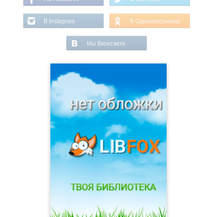
В Instagram
В Одноклассниках
Мы Вконтакте