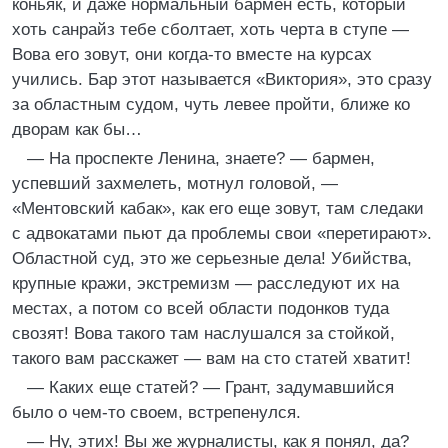
коньяк, и даже нормальный бармен есть, который
хоть санрайз тебе сболтает, хоть черта в ступе —
Вова его зовут, они когда-то вместе на курсах
учились. Бар этот называется «Виктория», это сразу
за областным судом, чуть левее пройти, ближе ко
дворам как бы…
— На проспекте Ленина, знаете? — бармен,
успевший захмелеть, мотнул головой, —
«Ментовский кабак», как его еще зовут, там следаки
с адвокатами пьют да проблемы свои «перетирают».
Областной суд, это же серьезные дела! Убийства,
крупные кражи, экстремизм — расследуют их на
местах, а потом со всей области подонков туда
свозят! Вова такого там наслушался за стойкой,
такого вам расскажет — вам на сто статей хватит!
— Каких еще статей? — Грант, задумавшийся
было о чем-то своем, встрепенулся.
— Ну, этих! Вы же журналисты, как я понял, да?