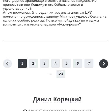
Легендарное хранилище с золотом наконец найдено. Но
принесет ли оно Лешему и его бойцам счастье и
удовлетворение?
А тем временем, благодаря хитроумным агентам ЦРУ,
пожизненно осужденному шпиону Мигунову удалось бежать из
колонии особого режима. Но все ли пойдет как по маслу и
воплотится ли в жизнь операция «Рок-н-ролл»?
1
2
3
4
5
6
7
...
23
Данил Корецкий