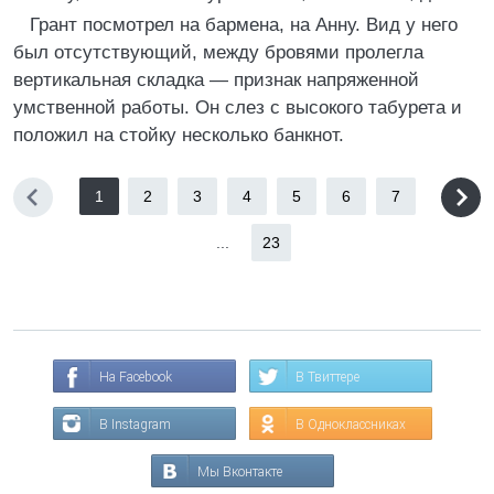
Грант посмотрел на бармена, на Анну. Вид у него
был отсутствующий, между бровями пролегла
вертикальная складка — признак напряженной
умственной работы. Он слез с высокого табурета и
положил на стойку несколько банкнот.
1
2
3
4
5
6
7
...
23
На Facebook
В Твиттере
В Instagram
В Одноклассниках
Мы Вконтакте