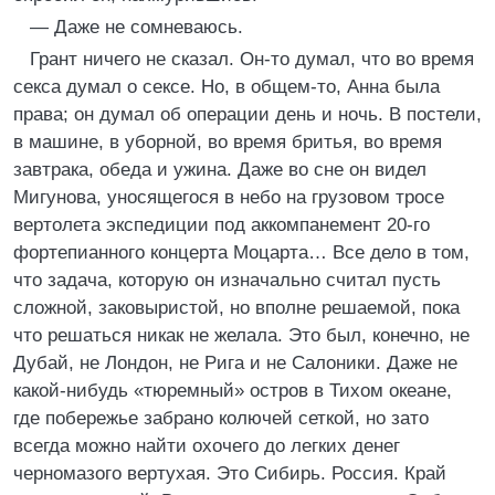
— Даже не сомневаюсь.
Грант ничего не сказал. Он-то думал, что во время
секса думал о сексе. Но, в общем-то, Анна была
права; он думал об операции день и ночь. В постели,
в машине, в уборной, во время бритья, во время
завтрака, обеда и ужина. Даже во сне он видел
Мигунова, уносящегося в небо на грузовом тросе
вертолета экспедиции под аккомпанемент 20-го
фортепианного концерта Моцарта… Все дело в том,
что задача, которую он изначально считал пусть
сложной, заковыристой, но вполне решаемой, пока
что решаться никак не желала. Это был, конечно, не
Дубай, не Лондон, не Рига и не Салоники. Даже не
какой-нибудь «тюремный» остров в Тихом океане,
где побережье забрано колючей сеткой, но зато
всегда можно найти охочего до легких денег
черномазого вертухая. Это Сибирь. Россия. Край