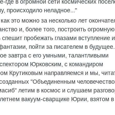
ое-где в огромной сети космических посел
, происходило неладное..."
как это можно за несколько лет окончате
нство и, более того, построить огромную
ь спешит пробежать глазами вступление и
фантазии, пойти за писателем в будущее.
ое завтра с его умными, талантливыми
нспектором Юрковским, с командиром
ом Крутиковым направляемся и мы, чита
, созданных "Объединенным человечество
масиб" летим в космос и слушаем разгово
летнем вакуум-сварщике Юрии, взятом в