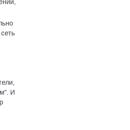
ений,
льно
 сеть
тели,
м". И
р