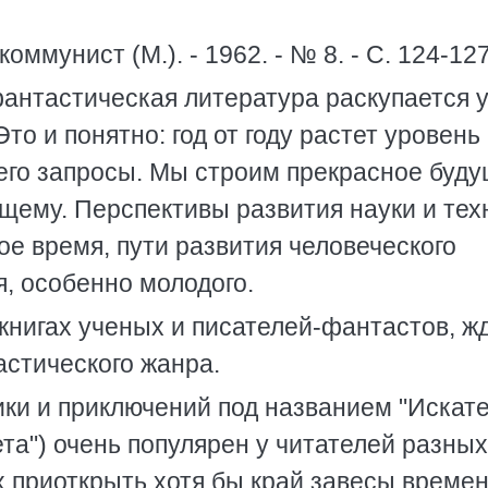
коммунист (М.). - 1962. - № 8. - С. 124-127
антастическая литература раскупается у
то и понятно: год от году растет уровень
его запросы. Мы строим прекрасное буду
щему. Перспективы развития науки и тех
е время, пути развития человеческого
я, особенно молодого.
книгах ученых и писателей-фантастов, ж
стического жанра.
ки и приключений под названием "Искате
ета") очень популярен у читателей разных
 приоткрыть хотя бы край завесы времен