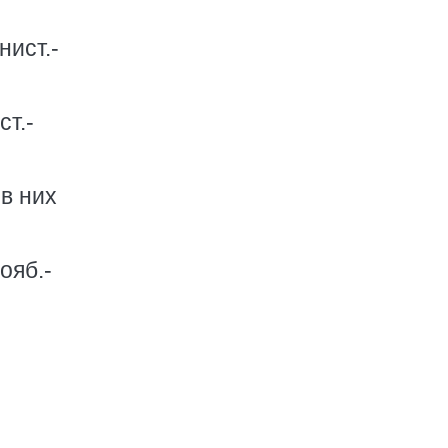
нист.-
т.-
в них
ояб.-