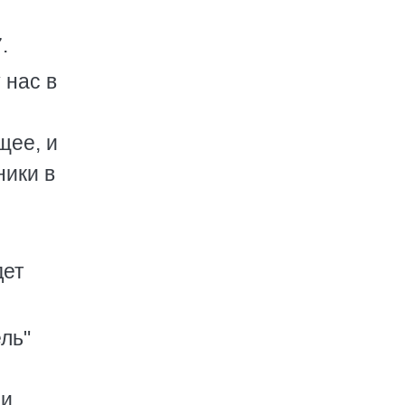
.
 нас в
щее, и
ники в
дет
ль"
и,