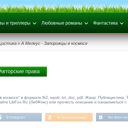
вы и триллеры
Любовные романы
Фантастика
цистика
» А Мелеус - Запорожцы в космосе
Авторские права
космосе" в формате fb2, epub, txt, doc, pdf. Жанр: Публицистика. 
айте LibFox.Ru (ЛибФокс) или прочесть описание и ознакомиться с
В Instagram
В Одноклассниках
Мы Вконтак