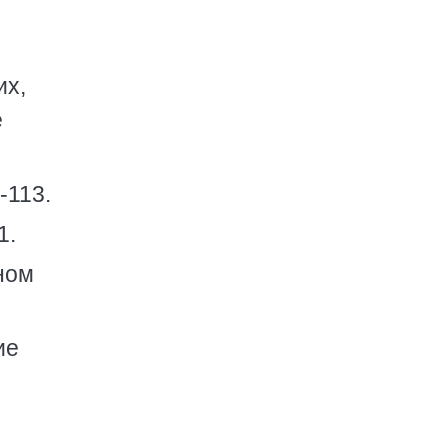
их,
е
-113.
1.
ном
ие