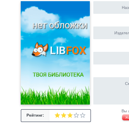
Наз
Издател
Ск
Вы 
Рейтинг:
Ж