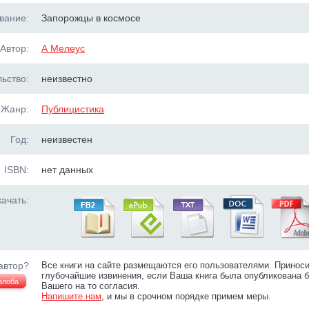
вание:
Запорожцы в космосе
Автор:
А Мелеус
ьство:
неизвестно
Жанр:
Публицистика
Год:
неизвестен
ISBN:
нет данных
ачать:
автор?
Все книги на сайте размещаются его пользователями. Принос
глубочайшие извинения, если Ваша книга была опубликована б
алоба
Вашего на то согласия.
Напишите нам
, и мы в срочном порядке примем меры.