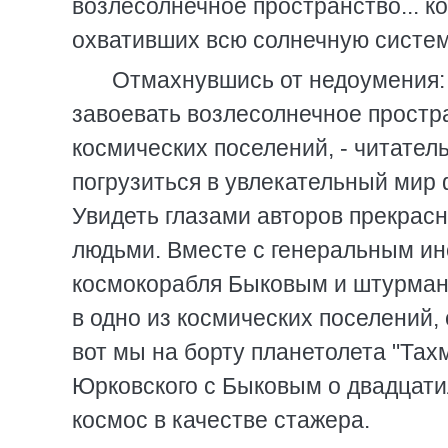
возлесолнечное пространство... к
охвативших всю солнечную систему
Отмахнувшись от недоумения: 
завоевать возлесолнечное простра
космических поселений, - читател
погрузиться в увлекательный мир 
Увидеть глазами авторов прекрасн
людьми. Вместе с генеральным и
космокорабля Быковым и штурман
в одно из космических поселений
вот мы на борту планетолета "Тах
Юрковского с Быковым о двадцати
космос в качестве стажера.