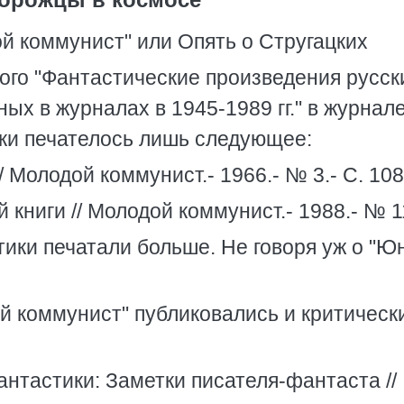
й коммунист" или Опять о Стругацких
ого "Фантастические произведения русск
ых в журналах в 1945-1989 гг." в журнал
ки печателось лишь следующее:
 Молодой коммунист.- 1966.- № 3.- С. 108
 книги // Молодой коммунист.- 1988.- № 1
ики печатали больше. Hе говоря уж о "Ю
ой коммунист" публиковались и критическ
нтастики: Заметки писателя-фантаста //