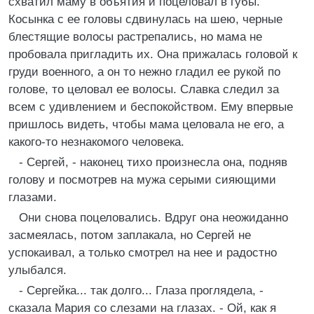
схватил маму в объятия и поцеловал в губы.
Косынка с ее головы сдвинулась на шею, черные
блестящие волосы растрепались, но мама не
пробовала пригладить их. Она прижалась головой к
груди военного, а он то нежно гладил ее рукой по
голове, то целовал ее волосы. Славка следил за
всем с удивлением и беспокойством. Ему впервые
пришлось видеть, чтобы мама целовала не его, а
какого-то незнакомого человека.
- Сергей, - наконец тихо произнесла она, подняв
голову и посмотрев на мужа серыми сияющими
глазами.
Они снова поцеловались. Вдруг она неожиданно
засмеялась, потом заплакала, но Сергей не
успокаивал, а только смотрел на нее и радостно
улыбался.
- Сергейка... так долго... Глаза проглядела, -
сказала Мария со слезами на глазах. - Ой, как я