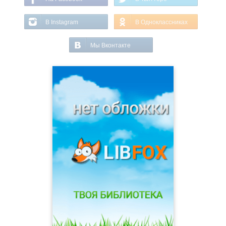
В Instagram
В Одноклассниках
Мы Вконтакте