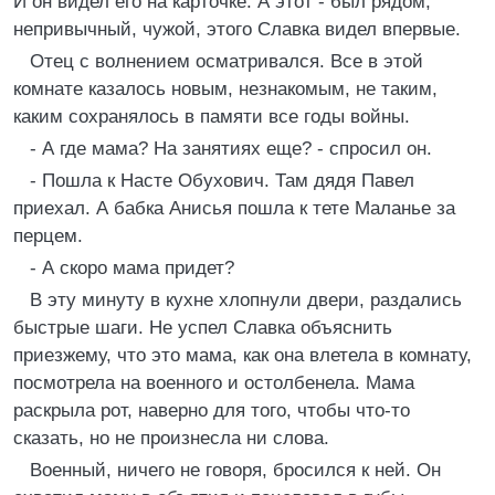
И он видел его на карточке. А этот - был рядом,
непривычный, чужой, этого Славка видел впервые.
Отец с волнением осматривался. Все в этой
комнате казалось новым, незнакомым, не таким,
каким сохранялось в памяти все годы войны.
- А где мама? На занятиях еще? - спросил он.
- Пошла к Насте Обухович. Там дядя Павел
приехал. А бабка Анисья пошла к тете Маланье за
перцем.
- А скоро мама придет?
В эту минуту в кухне хлопнули двери, раздались
быстрые шаги. Не успел Славка объяснить
приезжему, что это мама, как она влетела в комнату,
посмотрела на военного и остолбенела. Мама
раскрыла рот, наверно для того, чтобы что-то
сказать, но не произнесла ни слова.
Военный, ничего не говоря, бросился к ней. Он