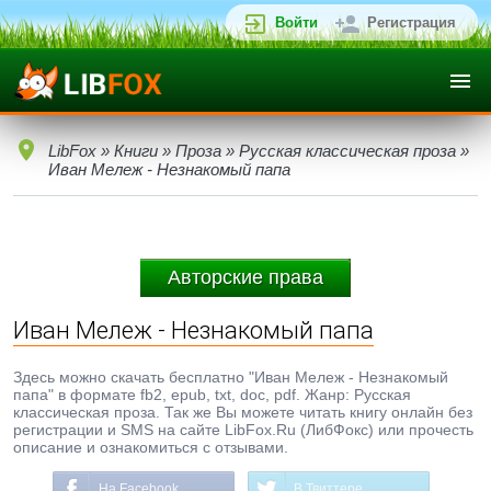
Войти
Регистрация
LibFox
»
Книги
»
Проза
»
Русская классическая проза
»
Иван Мележ - Незнакомый папа
Авторские права
Иван Мележ - Незнакомый папа
Здесь можно скачать бесплатно "Иван Мележ - Незнакомый
папа" в формате fb2, epub, txt, doc, pdf. Жанр: Русская
классическая проза. Так же Вы можете читать книгу онлайн без
регистрации и SMS на сайте LibFox.Ru (ЛибФокс) или прочесть
описание и ознакомиться с отзывами.
На Facebook
В Твиттере