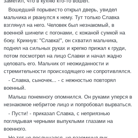
заметил, что в кухню кто-то вошел.
Вошедший порывисто открыл дверь, увидел
мальчика и рванулся к нему. Тут только Славка
взглянул на него. Человек был незнакомый, в
военной шинели с погонами, с кожаной сумкой на
боку. Крикнув: "Славка!", он схватил мальчика,
поднял на сильных руках и крепко прижал к груди,
потом посмотрел на лицо Славки и начал жадно
целовать его. Мальчик от неожиданности и
стремительности происходящего не сопротивлялся.
- Славка, сыночек... - с нежностью повторял
военный.
Малыш понемногу опомнился. Он руками уперся в
незнакомое небритое лицо и попробовал вырваться.
- Пусти! - приказал Славка, с неприязнью
поглядывая черными выпуклыми глазами на
военного.
Но тот не послушался, не разомкнул рук,