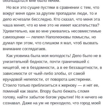
обольщаться мне было нечем.
Но все это сущие пустяки в сравнении с тем, что
вокруг меня один за другим пропадали люди, то и
дело исчезали бесследно. Кто сказал, что меня эта
чаша минет, что ко мне это не имеет касательства?
Удивительно, как во мне уживались несовместимые
самооценки — лелеял Наполеоновы помыслы, но
думал при этом, что слишком я мал, чтоб вызвать
внимание соглядатаев.
Как уязвима была моя молодость! Дело было не в
унизительной бедности, почти граничившей с
нищетой, не в бездомности, а в ее беззащитности, в
зависимости от чьей-либо злобы, от самой
ерундовой нелепости, от поворота шестеренки.
Стоило только приблизиться к жернову — и нет ее,
поминай как звали. Впору было бежать сломя
голову, найти забытое богом укрытие! Но я ничего не
сознавал. Даже на ум не приходило, что город моей