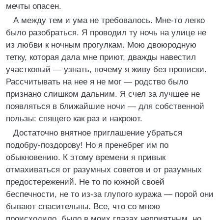
мечты опасен.
А между тем и ума не требовалось. Мне-то легко
было разобраться. Я проводил ту ночь на улице не
из любви к ночным прогулкам. Мою двоюродную
тетку, которая дала мне приют, дважды навестил
участковый — узнать, почему я живу без прописки.
Рассчитывать на нее я не мог — родство было
признано слишком дальним. Я счел за лучшее не
появляться в ближайшие ночи — для собственной
пользы: спящего как раз и накроют.
Достаточно внятное приглашение убраться
подобру-поздорову! Но я пренебрег им по
обыкновению. К этому времени я привык
отмахиваться от разумных советов и от разумных
предостережений. Не то по южной своей
беспечности, не то из-за глупого куража — порой они
бывают спасительны. Все, что со мною
происходило, было в моих глазах неприятным, но