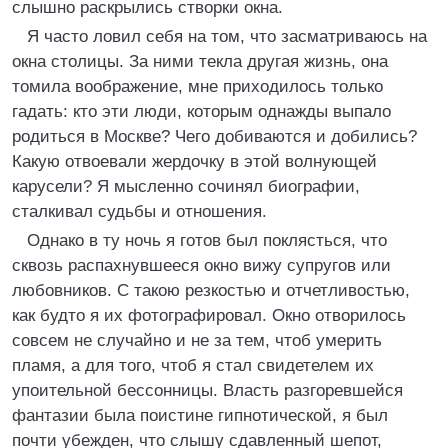
слышно раскрылись створки окна.
Я часто ловил себя на том, что засматриваюсь на
окна столицы. За ними текла другая жизнь, она
томила воображение, мне приходилось только
гадать: кто эти люди, которым однажды выпало
родиться в Москве? Чего добиваются и добились?
Какую отвоевали жердочку в этой волнующей
карусели? Я мысленно сочинял биографии,
сталкивал судьбы и отношения.
Однако в ту ночь я готов был поклясться, что
сквозь распахнувшееся окно вижу супругов или
любовников. С такою резкостью и отчетливостью,
как будто я их фотографировал. Окно отворилось
совсем не случайно и не за тем, чтоб умерить
пламя, а для того, чтоб я стал свидетелем их
упоительной бессонницы. Власть разгоревшейся
фантазии была поистине гипнотической, я был
почти убежден, что слышу сдавленный шепот,