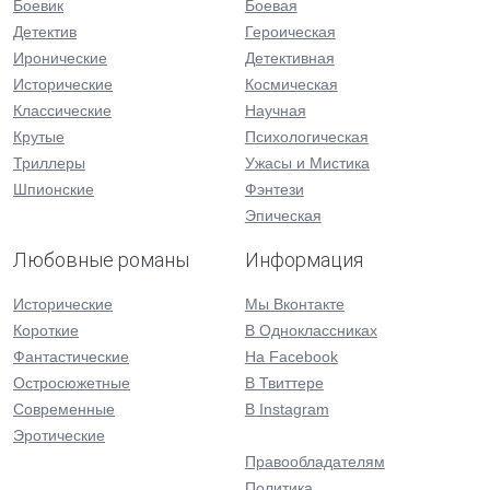
Боевик
Боевая
Детектив
Героическая
Иронические
Детективная
Исторические
Космическая
Классические
Научная
Крутые
Психологическая
Триллеры
Ужасы и Мистика
Шпионские
Фэнтези
Эпическая
Любовные романы
Информация
Исторические
Мы Вконтакте
Короткие
В Одноклассниках
Фантастические
На Facebook
Остросюжетные
В Твиттере
Современные
В Instagram
Эротические
Правообладателям
Политика