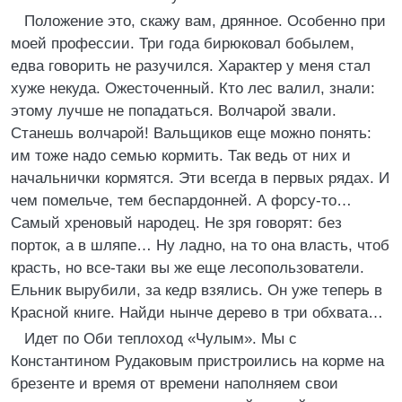
Положение это, скажу вам, дрянное. Особенно при
моей профессии. Три года бирюковал бобылем,
едва говорить не разучился. Характер у меня стал
хуже некуда. Ожесточенный. Кто лес валил, знали:
этому лучше не попадаться. Волчарой звали.
Станешь волчарой! Вальщиков еще можно понять:
им тоже надо семью кормить. Так ведь от них и
начальнички кормятся. Эти всегда в первых рядах. И
чем помельче, тем беспардонней. А форсу-то…
Самый хреновый народец. Не зря говорят: без
порток, а в шляпе… Ну ладно, на то она власть, чтоб
красть, но все-таки вы же еще лесопользователи.
Ельник вырубили, за кедр взялись. Он уже теперь в
Красной книге. Найди нынче дерево в три обхвата…
Идет по Оби теплоход «Чулым». Мы с
Константином Рудаковым пристроились на корме на
брезенте и время от времени наполняем свои