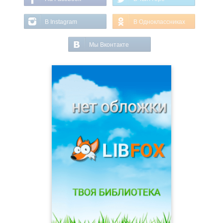
В Instagram
В Одноклассниках
Мы Вконтакте