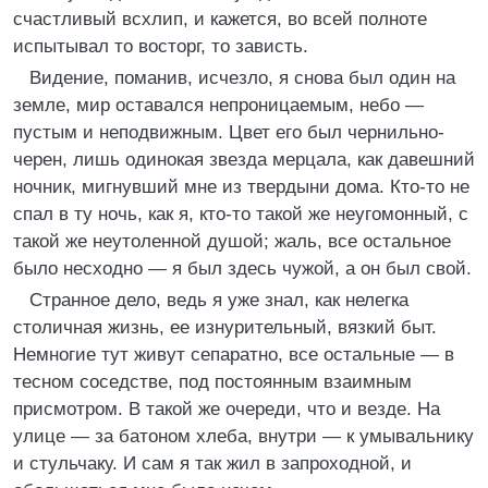
счастливый всхлип, и кажется, во всей полноте
испытывал то восторг, то зависть.
Видение, поманив, исчезло, я снова был один на
земле, мир оставался непроницаемым, небо —
пустым и неподвижным. Цвет его был чернильно-
черен, лишь одинокая звезда мерцала, как давешний
ночник, мигнувший мне из твердыни дома. Кто-то не
спал в ту ночь, как я, кто-то такой же неугомонный, с
такой же неутоленной душой; жаль, все остальное
было несходно — я был здесь чужой, а он был свой.
Странное дело, ведь я уже знал, как нелегка
столичная жизнь, ее изнурительный, вязкий быт.
Немногие тут живут сепаратно, все остальные — в
тесном соседстве, под постоянным взаимным
присмотром. В такой же очереди, что и везде. На
улице — за батоном хлеба, внутри — к умывальнику
и стульчаку. И сам я так жил в запроходной, и