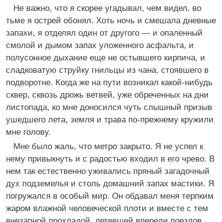
Не важно, что я скорее угадывал, чем видел, во
тьме я острей обонял. Хоть ночь и смешала дневные
запахи, я отделял один от другого — и опаленный
смолой и дымом запах уложенного асфальта, и
полусонное дыхание еще не остывшего кирпича, и
сладковатую струйку гнильцы из чана, стоявшего в
подворотне. Когда же на пути возникал какой-нибудь
сквер, сквозь дрожь ветвей, уже обреченных на дни
листопада, ко мне доносился чуть слышный призыв
ушедшего лета, земля и трава по-прежнему кружили
мне голову.
Мне было жаль, что метро закрыто. Я не успел к
нему привыкнуть и с радостью входил в его чрево. В
нем так естественно уживались пряный загадочный
дух подземелья и столь домашний запах мастики. Я
погружался в особый мир. Он обдавал меня терпким
жаром влажной человеческой плоти и вместе с тем
внезапной прохладой, летевшей впереди поездов,