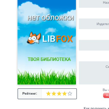
Наз
Издател
Ск
Вы 
Рейтинг:
Ж
Как получить 