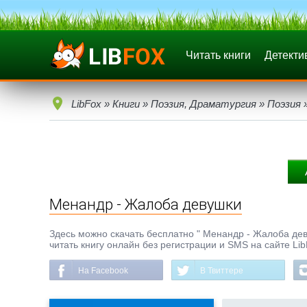
Читать книги
Детекти
LibFox
»
Книги
»
Поэзия, Драматургия
»
Поэзия
»
Менандр - Жалоба девушки
Здесь можно скачать бесплатно " Менандр - Жалоба девуш
читать книгу онлайн без регистрации и SMS на сайте Li
На Facebook
В Твиттере