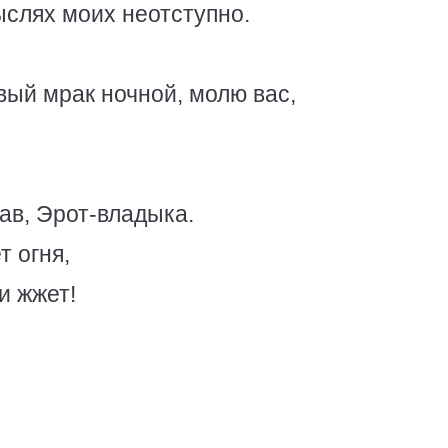
ыслях моих неотступно.
вый мрак ночной, молю вас,
зав, Эрот-владыка.
т огня,
и жжет!