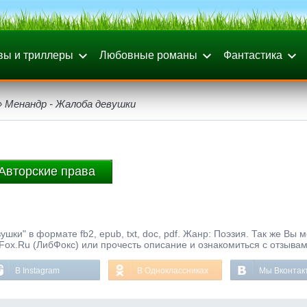
вы и триллеры
Любовные романы
Фантастика
 Менандр - Жалоба девушки
Авторские права
ки" в формате fb2, epub, txt, doc, pdf. Жанр: Поэзия. Так же Вы 
bFox.Ru (ЛибФокс) или прочесть описание и ознакомиться с отзывам
В Instagram
В Одноклассниках
Мы Вконтак