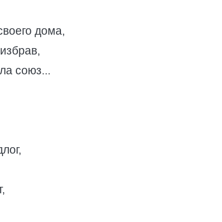
своего дома,
избрав,
а союз...
лог,
,