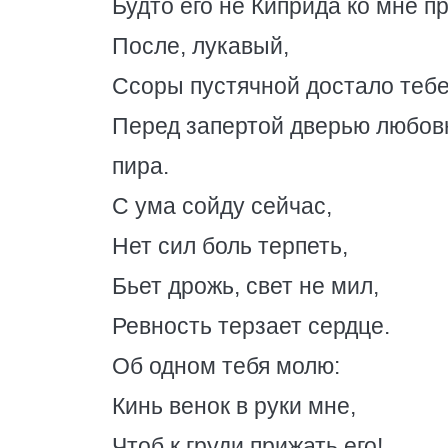
Будто его не Киприда ко мне пр
После, лукавый,
Ссоры пустячной достало тебе,
Перед запертой дверью любов
пира.
С ума сойду сейчас,
Нет сил боль терпеть,
Бьет дрожь, свет не мил,
Ревность терзает сердце.
Об одном тебя молю:
Кинь венок в руки мне,
Чтоб к груди прижать его!