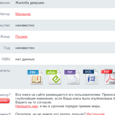
вание:
Жалоба девушки
Автор:
Менандр
ьство:
неизвестно
Жанр:
Поэзия
Год:
неизвестен
ISBN:
нет данных
ачать:
автор?
Все книги на сайте размещаются его пользователями. Принос
глубочайшие извинения, если Ваша книга была опубликована б
алоба
Вашего на то согласия.
Напишите нам
, и мы в срочном порядке примем меры.
книгу?
Оплатили, но не знаете что делать дальше?
Инструкция
.