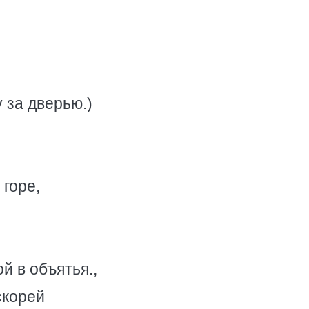
 за дверью.)
 горе,
й в объятья.,
скорей