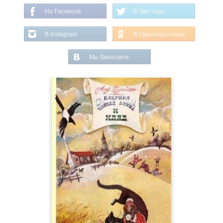
На Facebook
В Твиттере
В Instagram
В Одноклассниках
Мы Вконтакте