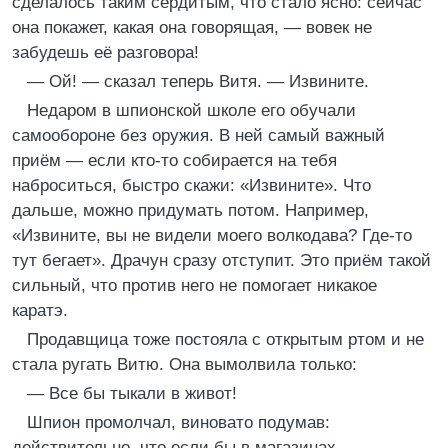
сделалось таким сердитым, что стало ясно: сейчас
она покажет, какая она говорящая, — вовек не
забудешь её разговора!
— Ой! — сказал теперь Витя. — Извините.
Недаром в шпионской школе его обучали
самообороне без оружия. В ней самый важный
приём — если кто-то собирается на тебя
наброситься, быстро скажи: «Извините». Что
дальше, можно придумать потом. Например,
«Извините, вы не видели моего волкодава? Где-то
тут бегает». Драчун сразу отступит. Это приём такой
сильный, что против него не помогает никакое
каратэ.
Продавщица тоже постояла с открытым ртом и не
стала ругать Витю. Она вымолвила только:
— Все бы тыкали в живот!
Шпион промолчал, виновато подумав:
действительно, что если бы в магазинах