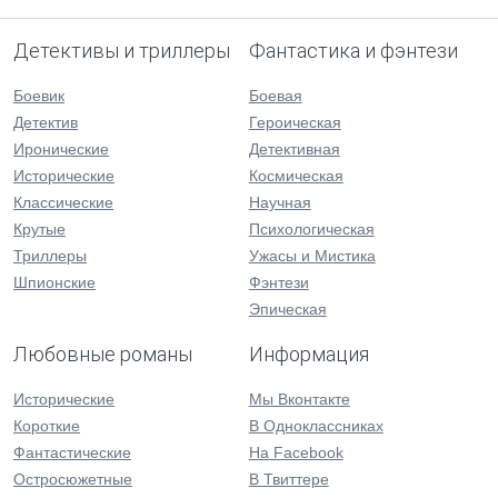
Детективы и триллеры
Фантастика и фэнтези
Боевик
Боевая
Детектив
Героическая
Иронические
Детективная
Исторические
Космическая
Классические
Научная
Крутые
Психологическая
Триллеры
Ужасы и Мистика
Шпионские
Фэнтези
Эпическая
Любовные романы
Информация
Исторические
Мы Вконтакте
Короткие
В Одноклассниках
Фантастические
На Facebook
Остросюжетные
В Твиттере