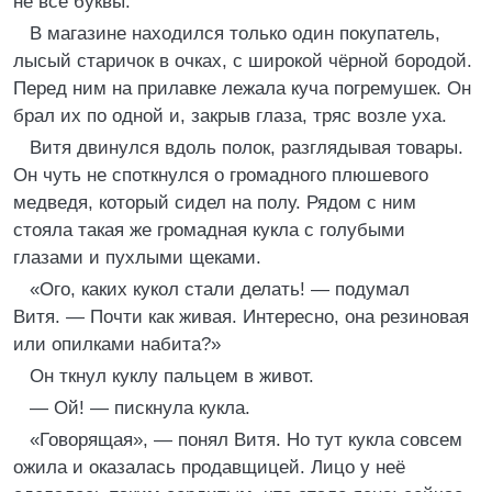
не все буквы.
В магазине находился только один покупатель,
лысый старичок в очках, с широкой чёрной бородой.
Перед ним на прилавке лежала куча погремушек. Он
брал их по одной и, закрыв глаза, тряс возле уха.
Витя двинулся вдоль полок, разглядывая товары.
Он чуть не споткнулся о громадного плюшевого
медведя, который сидел на полу. Рядом с ним
стояла такая же громадная кукла с голубыми
глазами и пухлыми щеками.
«Ого, каких кукол стали делать! — подумал
Витя. — Почти как живая. Интересно, она резиновая
или опилками набита?»
Он ткнул куклу пальцем в живот.
— Ой! — пискнула кукла.
«Говорящая», — понял Витя. Но тут кукла совсем
ожила и оказалась продавщицей. Лицо у неё