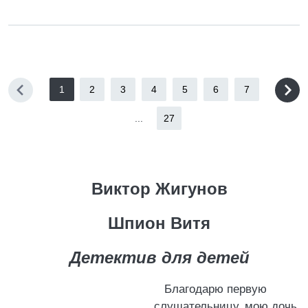
1
2
3
4
5
6
7
...
27
Виктор Жигунов
Шпион Витя
Детектив для детей
Благодарю первую
слушательницу, мою дочь