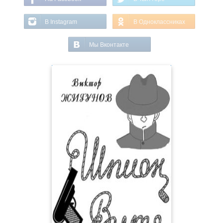
В Instagram
В Одноклассниках
Мы Вконтакте