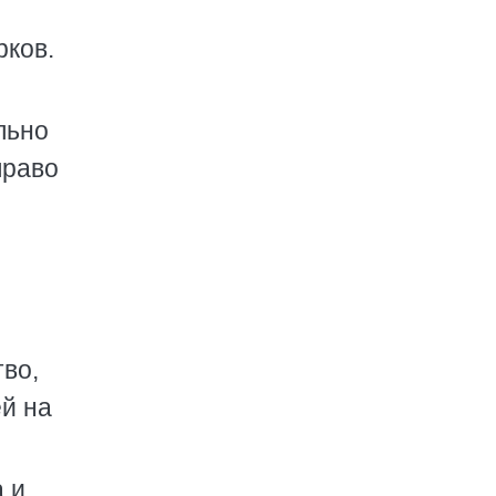
рков.
льно
право
во,
й на
 и