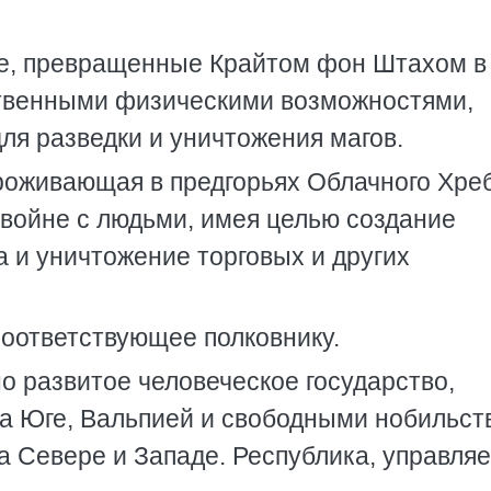
е, превращенные Крайтом фон Штахом в
твенными физическими возможностями,
ля разведки и уничтожения магов.
проживающая в предгорьях Облачного Хреб
войне с людьми, имея целью создание
а и уничтожение торговых и других
соответствующее полковнику.
о развитое человеческое государство,
а Юге, Вальпией и свободными нобильст
а Севере и Западе. Республика, управля