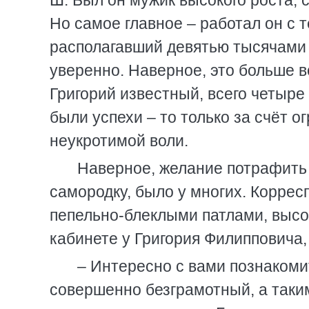
Ш. Был он мужик высокого роста,
Но самое главное – работал он с т
располагавший девятью тысячами 
уверенно. Наверное, это больше в
Григорий известный, всего четыре 
были успехи – то только за счёт о
неукротимой воли.
Наверное, желание потрафить 
самородку, было у многих. Коррес
пепельно-блеклыми патлами, высо
кабинете у Григория Филипповича, 
– Интересно с вами познакомит
совершенно безграмотный, а таки