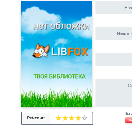
Наз
Издател
Ск
Вы 
Рейтинг:
Ж