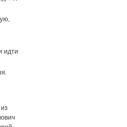
ую,
и идти
зя.
 из
пович