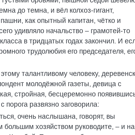
 с густыми бровями, пышной седой шевел
емна до темна, и вёл колхоз-гигант,
пашни, как опытный капитан, чётко и
сего удивляло начальство – грамотей-то
класса в тридцатых годах закончил. И ес
громного трудолюбия его председателя, ег
этому талантливому человеку, деревенс
пондент молодёжной газеты, девица с
кая, стройная, бесцеремонно появившись
с порога развязно заговорила:
ься, очень наслышана, говорят, вы
м большим хозяйством руководите, – и на