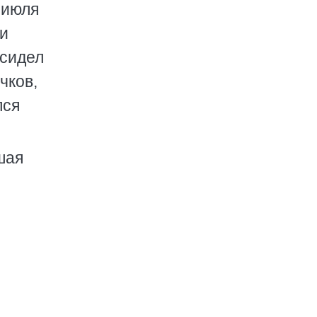
 июля
ии
 сидел
чков,
лся
шая