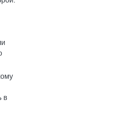
юрой.
ли
о
кому
 в