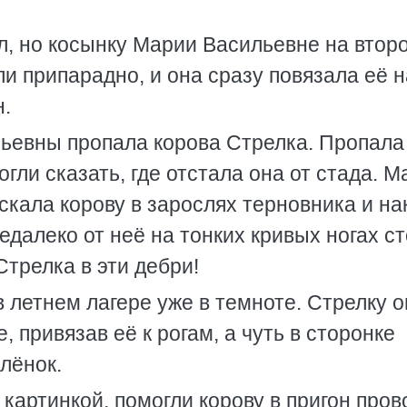
ял, но косынку Марии Васильевне на втор
ли припарадно, и она сразу повязала её н
н.
льевны пропала корова Стрелка. Пропала
огли сказать, где отстала она от стада. М
скала корову в зарослях терновника и на
едалеко от неё на тонких кривых ногах с
Стрелка в эти дебри!
 летнем лагере уже в темноте. Стрелку о
, привязав её к рогам, а чуть в сторонке
лёнок.
картинкой, помогли корову в пригон пров