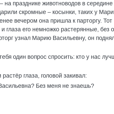
– на празднике животноводов в середине
арили скромные – косынки, таких у Мар
енее вечером она пришла к парторгу. Тот
, и глаза его немножко растерянные, без о
арторг узнал Марию Васильевну, он подня
тебя один вопрос спросить: кто у нас луч
растёр глаза, головой закивал:
Васильевна? Без меня не знаешь?