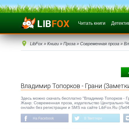
Читать книги
Детекти
LibFox
»
Книги
»
Проза
»
Современная проза
» Вл
Владимир Топорков - Грани (Заметк
Здесь можно скачать бесплатно "Владимир Топорков - Гра
Жанр: Современная проза, издательство Центрально-Чер
онлайн без регистрации и SMS на сайте LibFox.Ru (Либ
На Facebook
В Твиттере