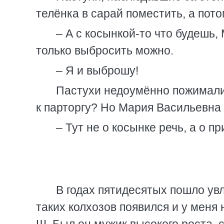
телёнка в сарай поместить, а пот
– А с косынкой-то что будешь,
только выбросить можно.
– Я и выброшу!
Пастухи недоумённо пожимали 
к парторгу? Но Мария Васильевна 
– Тут не о косынке речь, а о п
В годах пятидесятых пошло увл
таких колхозов появился и у меня 