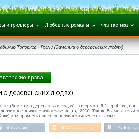
вы и триллеры
Любовные романы
Фантастика
адимир Топорков - Грани (Заметки о деревенских людях)
Авторские права
и о деревенских людях)
ни (Заметки о деревенских людях)" в формате fb2, epub, txt, doc, 
ноземное книжное издательство, год 2000. Так же Вы можете чита
Фокс) или прочесть описание и ознакомиться с отзывами.
В Instagram
В Одноклассниках
Мы Вконтак