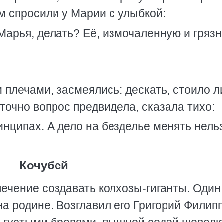
ом спросили у Марии с улыбкой:
 Марья, делать? Её, измочаленную и грязн
плечами, засмеялись: дескать, стоило л
точно вопрос предвидела, сказала тихо:
ринципах. А дело на безделье менять нель
Кочубей
ечение создавать колхозы-гиганты. Один
на родине. Возглавил его Григорий Филип