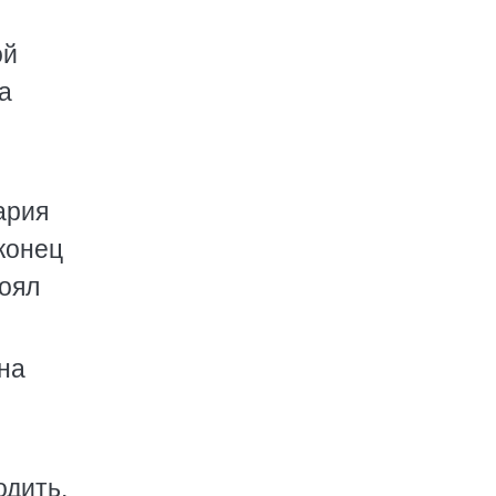
ой
а
ария
конец
тоял
на
одить,