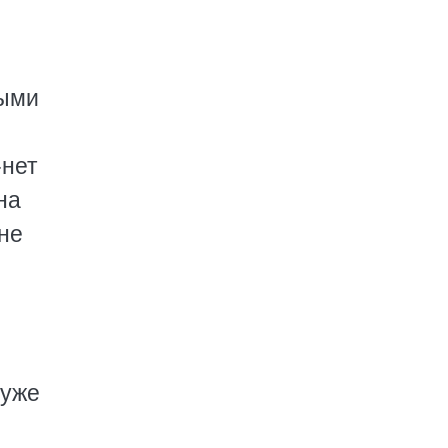
ными
-нет
на
 не
 уже