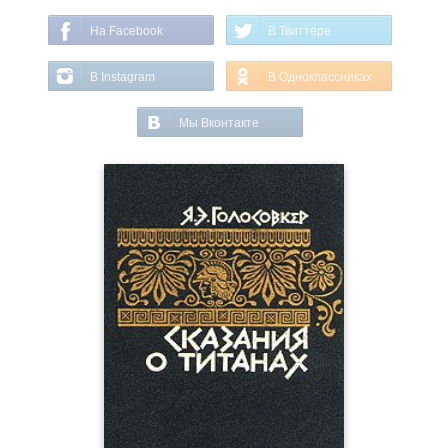
На Facebook
В Твиттере
В Instagram
В Одноклассниках
Мы Вконтакте