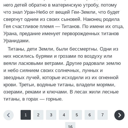
него детей обратно в материнскую утробу, потому
что знал Уран-Небо от вещей Геи-Земли, что будет
свергнут одним из своих сыновей. Наконец родила
Гея счастливое племя — Титанов. По имени их отца,
Урана, предание именует перворожденных титанов
Уранидами.
Титаны, дети Земли, были бессмертны. Одни из
них носились бурями и грозами по воздуху или
веяли ласковыми ветрами. Другие радовали землю
и небо сиянием своих солнечных, лунных и
звездных лучей, которые исходили из их огненной
крови. Третьи, водяные титаны, владели морями,
озерами, реками и ключами. В лесах жили лесные
титаны, в горах — горные.
1
2
3
4
5
6
7
...
16