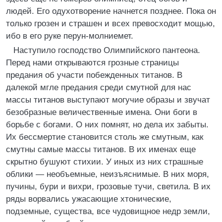
людей. Его одухотворение начнется позднее. Пока он
только грозен и страшен и всех превосходит мощью,
ибо в его руке перун-молниемет.
Наступило господство Олимпийского пантеона.
Перед нами открываются грозные страницы
предания об участи побежденных титанов. В
далекой мгле предания среди смутной для нас
массы титанов выступают могучие образы и звучат
безобразные величественные имена. Они боги в
борьбе с богами. О них помнят, но дела их забыты.
Их бессмертие становится столь же смутным, как
смутны самые массы титанов. В их именах еще
скрытно бушуют стихии. У иных из них страшные
облики — необъемные, неизъяснимые. В них моря,
пучины, бури и вихри, грозовые тучи, светила. В их
ряды ворвались ужасающие хтонические,
подземные, существа, все чудовищное недр земли,