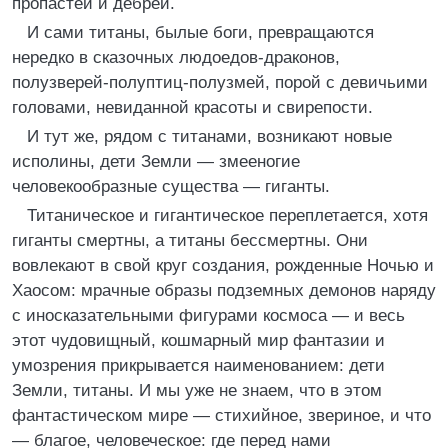
пропастей и дебрей.
И сами титаны, былые боги, превращаются
нередко в сказочных людоедов-драконов,
полузверей-полуптиц-полузмей, порой с девичьими
головами, невиданной красоты и свирепости.
И тут же, рядом с титанами, возникают новые
исполины, дети Земли — змееногие
человекообразные существа — гиганты.
Титаническое и гигантическое переплетается, хотя
гиганты смертны, а титаны бессмертны. Они
вовлекают в свой круг создания, рожденные Ночью и
Хаосом: мрачные образы подземных демонов наряду
с иносказательными фигурами космоса — и весь
этот чудовищный, кошмарный мир фантазии и
умозрения прикрывается наименованием: дети
Земли, титаны. И мы уже не знаем, что в этом
фантастическом мире — стихийное, звериное, и что
— благое, человеческое: где перед нами