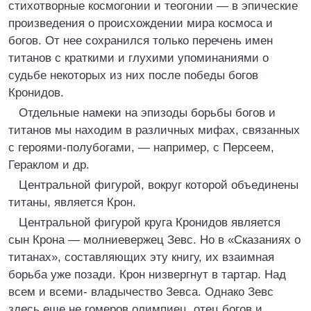
стихотворные космогонии и теогонии — в эпические
произведения о происхождении мира космоса и
богов. От нее сохранился только перечень имен
титанов с краткими и глухими упоминаниями о
судьбе некоторых из них после победы богов
Кронидов.
Отдельные намеки на эпизоды борьбы богов и
титанов мы находим в различных мифах, связанных
с героями-полубогами, — например, с Персеем,
Гераклом и др.
Центральной фигурой, вокруг которой объединены
титаны, является Крон.
Центральной фигурой круга Кронидов является
сын Крона — молниевержец Зевс. Но в «Сказаниях о
титанах», составляющих эту книгу, их взаимная
борьба уже позади. Крон низвергнут в тартар. Над
всем и всеми- владычество Зевса. Однако Зевс
здесь еще не гомеров олимпиец, отец богов и