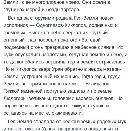
Земли, в ее многоплодное чрево. Они осели в
глубинах морей и бездн тартара.
Вслед за сторукими родила Гея-Земля новых
исполинов — Одноглазов-Киклопов, солнечных и
громовых. Высоко в небе сверкал их круглый
огненный глаз посреди покатого лба, свой
подземный огонь превращая в небесное сияние. Их
руки опускались молотами, оглушая землю и небо, и
тогда колебались вершины гор и земля сотрясалась.
Но и Киклопов вверг Уран обратно в недра матери-
Земли, устрашенный их мощью. Тогда горы, груди
Земли, выкормили новое племя — Великанов.
Тяжкой каменной поступью зашагали по земле
Людогоры-великаны, головами касаясь облаков. Но
порой не могли они поднять тяжкую ступню и,
оставаясь на месте, окаменевали.
Гея-Земля страдала от нескончаемых родовых мук
и от жестокости Урана, ввергавшего рожденных от