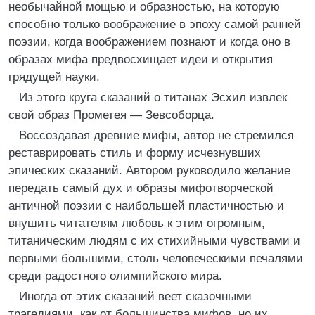
необычайной мощью и образностью, на которую
способно только воображение в эпоху самой ранней
поэзии, когда воображением познают и когда оно в
образах мифа предвосхищает идеи и открытия
грядущей науки.
Из этого круга сказаний о титанах Эсхил извлек
свой образ Прометея — Зевсоборца.
Воссоздавая древние мифы, автор не стремился
реставрировать стиль и форму исчезнувших
эпических сказаний. Автором руководило желание
передать самый дух и образы мифотворческой
античной поэзии с наибольшей пластичностью и
внушить читателям любовь к этим огромным,
титаническим людям с их стихийными чувствами и
первыми большими, столь человеческими печалями
среди радостного олимпийского мира.
Иногда от этих сказаний веет сказочными
трагедиями, как от большинства мифов, но их