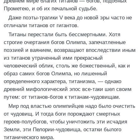
древнем мире благих титанов — богов, подобных
Прометею, и об их печальной судьбе.
Даже поэты-трагики V века до новой эры часто не
отличали титанов от гигантов.
Титаны перестали быть бессмертными. Хотя
строгие очертания богов Олимпа, запечатленные
поэзией и ваянием, возвращают впоследствии иным
из титанов утраченный ими прекрасный
человеческий облик, столь же божественный, как и
образ самих богов Олимпа, но лишенный
определенного характера, титанизма, — однако
древний мифологический эпос все-таки шел своим
путем: от титанов-богов к титанам-чудовищам.
Мир под властью олимпийцев надо было очистить
от чудовищ. И тогда боги порождают смертных
героев-полубогов, чтобы уничтожить эти исчадия
Земли, эти Пелории-чудовища, остатки былого
титанического мира.