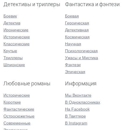
Детективы и триллеры
Фантастика и фэнтези
Боевик
Боевая
Детектив
Героическая
Иронические
Детективная
Исторические
Космическая
Классические
Научная
Крутые
Психологическая
Триллеры
Ужасы и Мистика
Шпионские
Фэнтези
Эпическая
Любовные романы
Информация
Исторические
Мы Вконтакте
Короткие
В Одноклассниках
Фантастические
На Facebook
Остросюжетные
В Твиттере
Современные
В Instagram