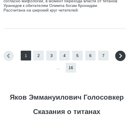
согласно мифологии, в момент перехода власти от титанов
Уранидов к обитателям Олимпа богам Кронидам.
Рассчитана на широкий круг читателей.
1
2
3
4
5
6
7
...
16
Яков Эммануилович Голосовкер
Сказания о титанах