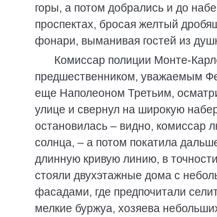
горы, а потом добрались и до наб
проспектах, бросая желтый дробящ
фонари, выманивая гостей из душн
Комиссар полиции Монте-Карло
предшественником, уважаемым Фе
еще Наполеоном Третьим, осматри
улице и свернул на широкую набе
остановилась – видно, комиссар 
солнца, – а потом покатила даль
длинную кривую линию, в точност
стояли двухэтажные дома с небо
фасадами, где предпочитали селит
мелкие буржуа, хозяева небольших