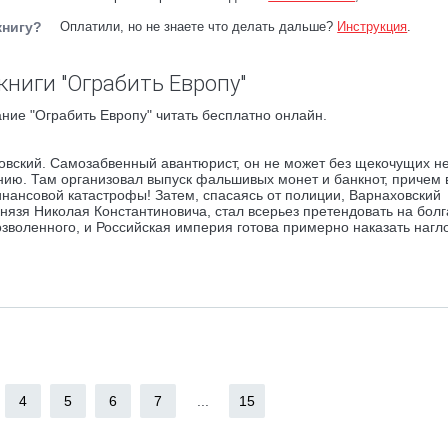
книгу?
Оплатили, но не знаете что делать дальше?
Инструкция
.
книги "Ограбить Европу"
ние "Ограбить Европу" читать бесплатно онлайн.
овский. Самозабвенный авантюрист, он не может без щекочущих н
нию. Там организовал выпуск фальшивых монет и банкнот, причем 
нансовой катастрофы! Затем, спасаясь от полиции, Варнаховский
князя Николая Константиновича, стал всерьез претендовать на бол
озволенного, и Российская империя готова примерно наказать нагл
4
5
6
7
...
15