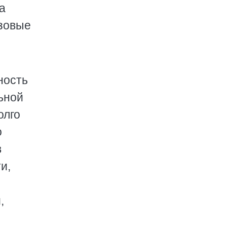
а
азовые
ность
ьной
олго
о
в
и,
,