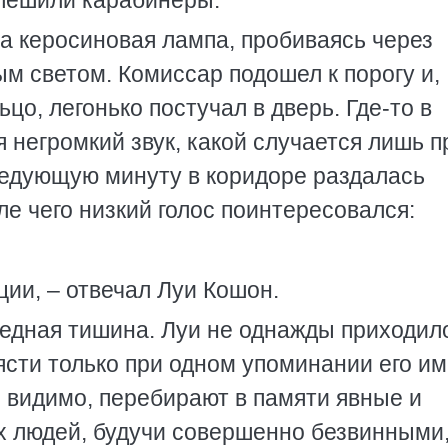
спешили карабинеры.
ла керосиновая лампа, пробиваясь через
м светом. Комиссар подошел к порогу и,
цо, легонько постучал в дверь. Где-то в
 негромкий звук, какой случается лишь п
следующую минуту в коридоре раздалась
ле чего низкий голос поинтересовался:
ции, – отвечал Луи Кошон.
едная тишина. Луи не однажды приходил
ясти только при одном упоминании его и
, видимо, перебирают в памяти явные и
х людей, будучи совершенно безвинными