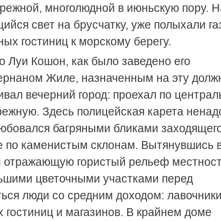
ережной, многолюдной в июньскую пору. Н
ийся свет на брусчатку, уже полыхали г
ых гостиниц к морскому берегу.
 Луи Кошон, как было заведено его
рнаном Жиле, назначенным на эту долж
вал вечерний город: проехал по централ
режную. Здесь полицейская карета ненад
любовался багряными бликами заходящег
ше по каменистым склонам. Вытянувшись 
и отражающую гористый рельеф местност
льшими цветочными участками перед
ься люди со средним доходом: лавочники
 гостиниц и магазинов. В крайнем доме