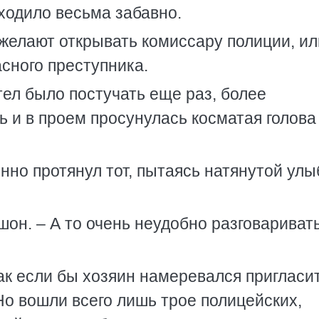
ходило весьма забавно.
 желают открывать комиссару полиции, ил
асного преступника.
тел было постучать еще раз, более
ь и в проем просунулась косматая голова
нно протянул тот, пытаясь натянутой улы
он. – А то очень неудобно разговаривать
ак если бы хозяин намеревался пригласит
Но вошли всего лишь трое полицейских,