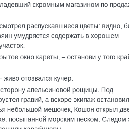
владевший скромным магазином по прода
смотрел распускавшиеся цветы: видно, б
зяин умудряется содержать в хорошем
участок.
рытое окно кареты, – останови у того кра
– живо отозвался кучер.
в сторону апельсиновой рощицы. Под
устел гравий, а вскоре экипаж остановил
нья небольшой мешочек, Кошон открыл дв
ке, посыпанной морским песком. Следом 