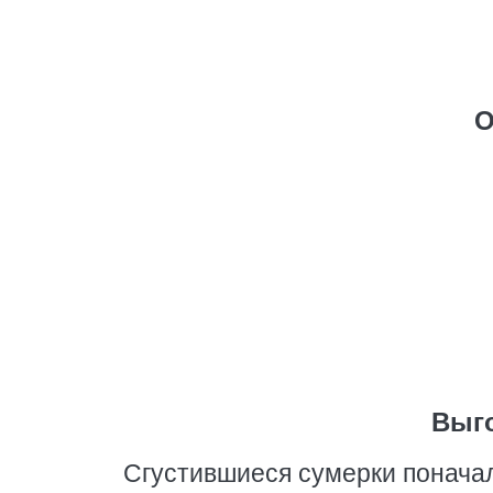
О
Выг
Сгустившиеся сумерки понача