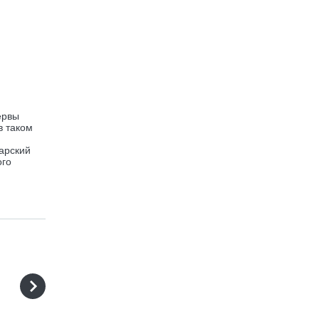
ервы
в таком
гарский
ого