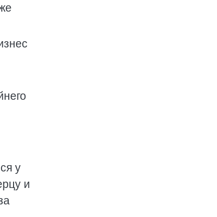
же
изнес
йнего
ся у
ерцу и
за