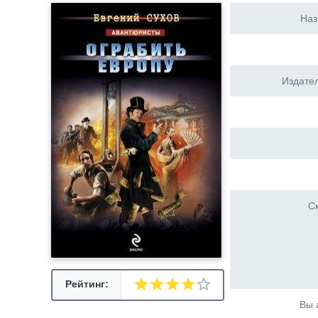
Наз
Издател
Ск
Рейтинг:
Вы 