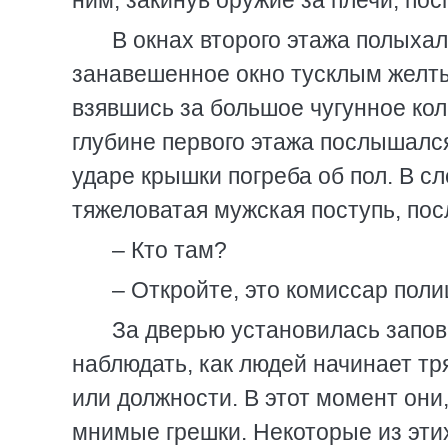
ним, закинув оружие за плечи, по
В окнах второго этажа полыха
занавешенное окно тусклым желты
взявшись за большое чугунное коль
глубине первого этажа послышался
ударе крышки погреба об пол. В 
тяжеловатая мужская поступь, пос
– Кто там?
– Откройте, это комиссар поли
За дверью установилась запов
наблюдать, как людей начинает тр
или должности. В этот момент они
мнимые грешки. Некоторые из эти