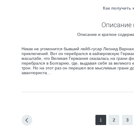
Как получить 
Описание 
Описание и краткое содержа
Никак не угомонится бывший лейб-гусар Леонид Варнах
приключений. Вот он перебрался в кайзеровскую Герма
масштабе, что Великая Германия оказалась на грани фи
перебрался в Болгарию, где, выдавая себя за великого 
трон. Но на этот раз он перешел все мыслимые грани д
авантюриста…
1
2
3