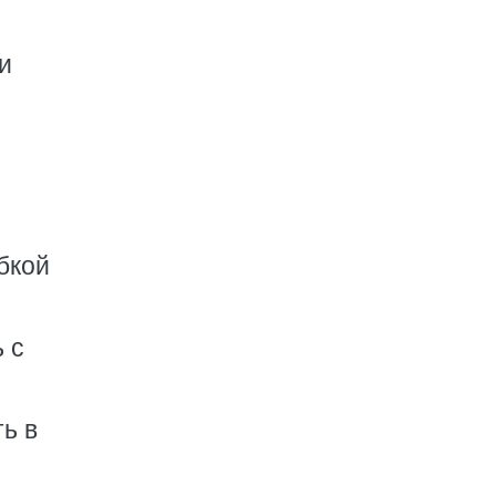
и
бкой
 с
ь в