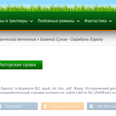
вы и триллеры
Любовные романы
Фантастика
рический детектив
» Евгений Сухов - Ограбить Европу
Авторские права
Европу" в формате fb2, epub, txt, doc, pdf. Жанр: Исторический дет
 ознакомительный отрывок из книги на сайте LibFox.Ru (ЛибФокс) и
В Instagram
В Одноклассниках
Мы Вконтак