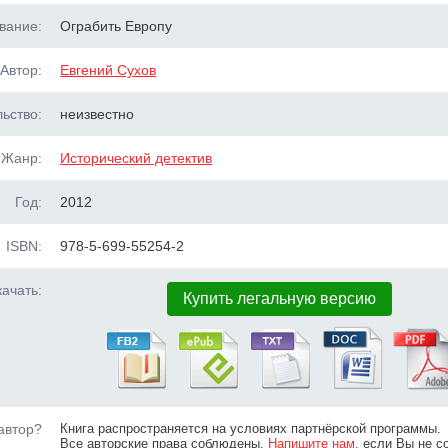
вание:
Ограбить Европу
Автор:
Евгений Сухов
ьство:
неизвестно
Жанр:
Исторический детектив
Год:
2012
ISBN:
978-5-699-55254-2
ачать:
Купить легальную версию
автор?
Книга распространяется на условиях партнёрской программы.
Все авторские права соблюдены.
Напишите нам
, если Вы не с