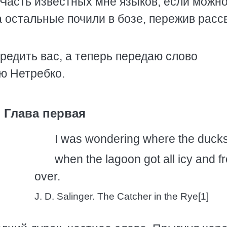
Часть известных мне языков, если можно
 остальные почили в бозе, пережив расс
предить вас, а теперь передаю слово
ю Нетребко.
Глава первая
I was wondering where the duck
when the lagoon got all icy and f
over.
J. D. Salinger. The Catcher in the Rye[1]