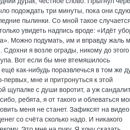
едний дурак, честное слово. Прыгнул чер
было подождать три минуты, пока они сдую
едние пылинки. Со мной такое случается
только увидеть надпись вроде: «Идёт убо
а». Можно подумать, им и вправду жаль 
. Сдохни я возле ограды, никому до этого
трупа. Вот если бы мне втемяшилось
 ещё как-нибудь поразвлечься в том же д
Во-первых, мне и притронуться к этой
 щупалке с души воротит, а уж сандалит
ибо, ребята, я от такого и облеваться мог
ловить меня не станет. Зафиксят на видео
енег со счёта сколько надо. И никакого
екому. Это мне на руку. Я хочу сказать,