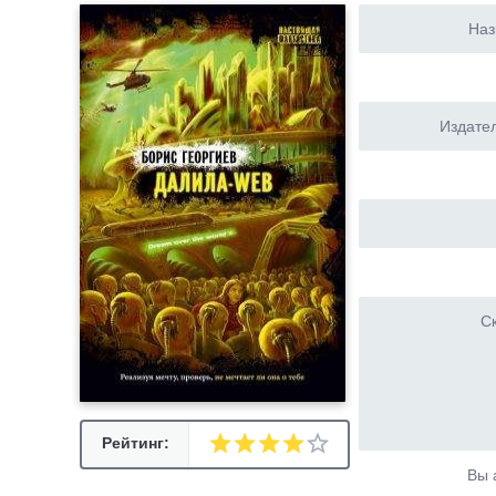
Наз
Издател
Ск
Рейтинг:
Вы 