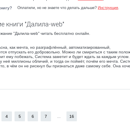
книгу?
Оплатили, но не знаете что делать дальше?
Инструкция
.
е книги "Далила-web"
жание "Далила-web" читать бесплатно онлайн.
асна, как мечта, но разграфлённый, автоматизированный,
тся отпускать его добровольно. Можно ли смириться с таким пол
т ему побежать, Система заметит и будет ждать за каждым углом
ь у неё миллионы обличий, и тогда он поймёт, почём его мечта. Сис
 то, в чём он не рискнул бы признаться даже самому себе. Она хоче
4
5
6
7
...
16