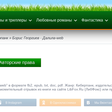
вы и триллеры
Любовные романы
Фантастика
рпанк
» Борис Георгиев - Далила-web
Авторские права
eb" в формате fb2, epub, txt, doc, pdf. Жанр: Киберпанк, издатель
комительный отрывок из книги на сайте LibFox.Ru (ЛибФокс) или п
В Instagram
В Одноклассниках
Мы Вконтак