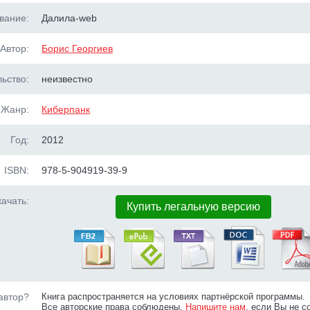
вание:
Далила-web
Автор:
Борис Георгиев
ьство:
неизвестно
Жанр:
Киберпанк
Год:
2012
ISBN:
978-5-904919-39-9
ачать:
Купить легальную версию
автор?
Книга распространяется на условиях партнёрской программы.
Все авторские права соблюдены.
Напишите нам
, если Вы не с