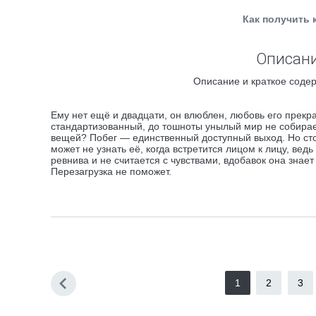
Как получить 
Описани
Описание и краткое содер
Ему нет ещё и двадцати, он влюблен, любовь его прекр
стандартизованный, до тошноты унылый мир не собирае
вещей? Побег — единственный доступный выход. Но стои
может не узнать её, когда встретится лицом к лицу, вед
ревнива и не считается с чувствами, вдобавок она знает
Перезагрузка не поможет.
1
2
3