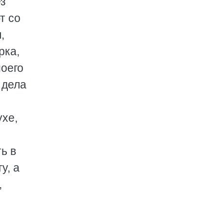
ез
т со
,
рка,
моего
 дела
ухе,
ь в
у, а
,