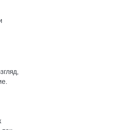
и
згляд,
ие.
к