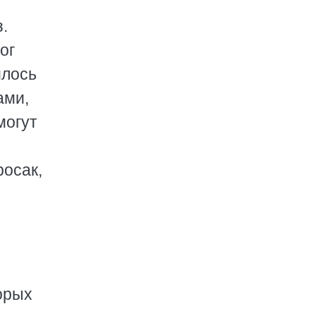
.
ог
илось
ами,
могут
росак,
орых