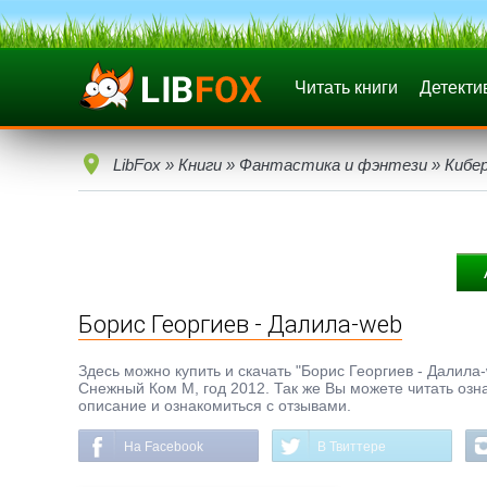
Читать книги
Детекти
LibFox
»
Книги
»
Фантастика и фэнтези
»
Кибе
Борис Георгиев - Далила-web
Здесь можно купить и скачать "Борис Георгиев - Далила-w
Снежный Ком М, год 2012. Так же Вы можете читать озна
описание и ознакомиться с отзывами.
На Facebook
В Твиттере