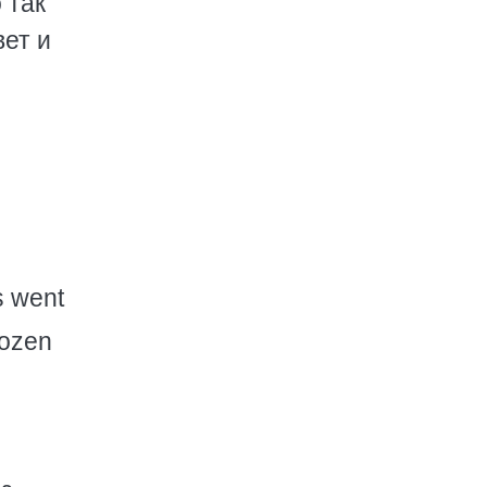
 так
вет и
s went
rozen