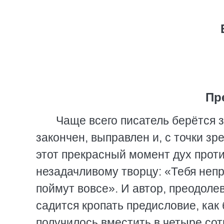
Пр
Чаще всего писатель берётся з
закончен, выправлен и, с точки зр
этот прекрасный момент дух прот
незадачливому творцу: «Тебя неп
поймут вовсе». И автор, преодоле
садится кропать предисловие, как 
получилось вместить в четыре сот