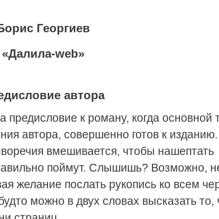
Борис Георгиев
«Далила-web»
едисловие автора
а предисловие к роману, когда основной 
ения автора, совершенно готов к изданию.
иворечия вмешивается, чтобы нашептать
равильно поймут. Слышишь? Возможно, н
вая желание послать рукопись ко всем че
будто можно в двух словах высказать то, 
ни страниц.