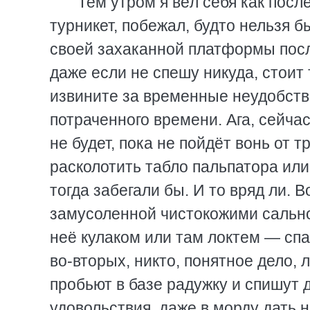
Тем утром я вёл себя как посл
турникет, побежал, будто нельзя 
своей захаканной платформы посл
даже если не спешу никуда, стоит 
извините за временные неудобств
потраченного времени. Ага, сейчас
не будет, пока не пойдёт вонь от 
расколотить табло пальпатора или
тогда забегали бы. И то вряд ли. 
замусоленной чистокожими сальной
неё кулаком или там локтем — спас
во-вторых, никто, понятное дело, 
пробьют в базе радужку и спишут д
удовольствия, даже в морду дать н