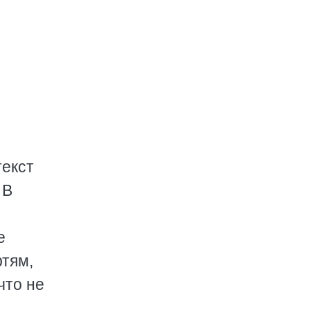
текст
 В
е
ртям,
что не