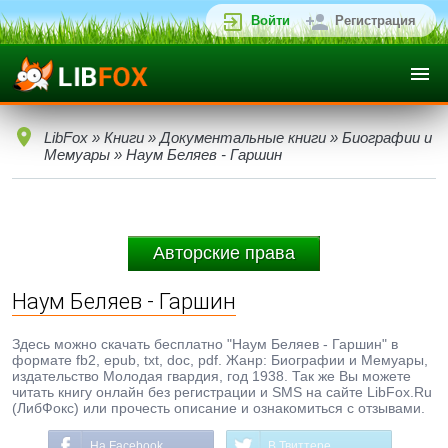
Войти
Регистрация
LibFox
»
Книги
»
Документальные книги
»
Биографии и
Мемуары
» Наум Беляев - Гаршин
Авторские права
Наум Беляев - Гаршин
Здесь можно скачать бесплатно "Наум Беляев - Гаршин" в
формате fb2, epub, txt, doc, pdf. Жанр: Биографии и Мемуары,
издательство Молодая гвардия, год 1938. Так же Вы можете
читать книгу онлайн без регистрации и SMS на сайте LibFox.Ru
(ЛибФокс) или прочесть описание и ознакомиться с отзывами.
На Facebook
В Твиттере