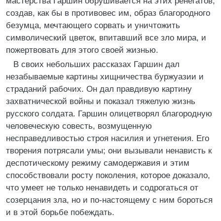
мастерства Гаршин обрушивается на этих ренегатов,
создав, как бы в противовес им, образ благородного
безумца, мечтающего сорвать и уничтожить
символический цветок, впитавший все зло мира, и
пожертвовать для этого своей жизнью.
В своих небольших рассказах Гаршин дал
незабываемые картины хищничества буржуазии и
страданий рабочих. Он дал правдивую картину
захватнической войны и показал тяжелую жизнь
русского солдата. Гаршин олицетворял благородную
человеческую совесть, возмущенную
несправедливостью строя насилия и угнетения. Его
творения потрясали умы; они вызывали ненависть к
деспотическому режиму самодержавия и этим
способствовали росту поколения, которое доказало,
что умеет не только ненавидеть и содрогаться от
созерцания зла, но и по-настоящему с ним бороться
и в этой борьбе побеждать.