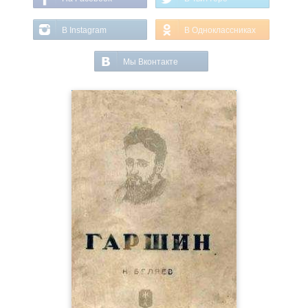
В Instagram
В Одноклассниках
Мы Вконтакте