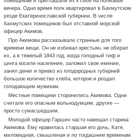
помещикам и приглашали их к себе на полковые
вечера. Одно время полк квартировал в Бахмутском
уезде Екатеринославской губернии. В числе
бахмутских помещиков был отставной морской
офицер Акимов.
Про Акимова рассказывали странные для того
времени вещи. Он не избивал крестьян, не обирал
их, а в тяжелый 1843 год, когда голодный тиф и
цинга косили население, заложил свое имение,
занял денег и привез из плодородных губерний
большое количество хлеба, которое и роздал
голодающим мужикам.
Местные помещики сторонились Акимова. Одни
считали его опасным вольнодумцем, другие —
просто сумасшедшим.
Молодой офицер Гаршин часто навещал старика
Акимова. Ему нравилась старшая его дочь, Катя,
миловидная, смышленая и по тогдашним временам