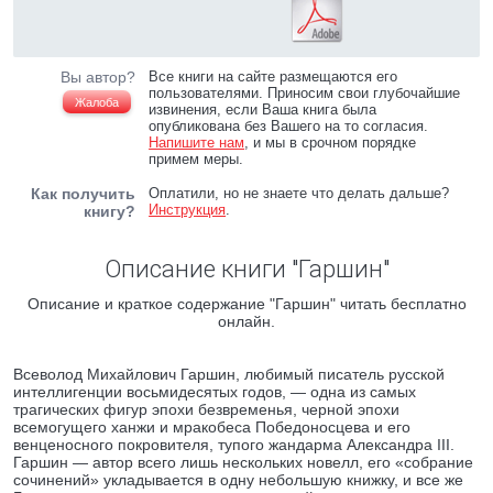
Вы автор?
Все книги на сайте размещаются его
пользователями. Приносим свои глубочайшие
Жалоба
извинения, если Ваша книга была
опубликована без Вашего на то согласия.
Напишите нам
, и мы в срочном порядке
примем меры.
Как получить
Оплатили, но не знаете что делать дальше?
Инструкция
.
книгу?
Описание книги "Гаршин"
Описание и краткое содержание "Гаршин" читать бесплатно
онлайн.
Всеволод Михайлович Гаршин, любимый писатель русской
интеллигенции восьмидесятых годов, — одна из самых
трагических фигур эпохи безвременья, черной эпохи
всемогущего ханжи и мракобеса Победоносцева и его
венценосного покровителя, тупого жандарма Александра III.
Гаршин — автор всего лишь нескольких новелл, его «собрание
сочинений» укладывается в одну небольшую книжку, и все же