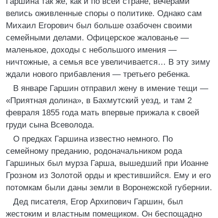
Гаршина так же, как и по всей стране, вечерами
велись оживленные споры о политике. Однако сам
Михаил Егорович был больше озабочен своими
семейными делами. Офицерское жалованье —
маленькое, доходы с небольшого имения —
ничтожные, а семья все увеличивается… В эту зиму
ждали нового прибавления — третьего ребенка.
В январе Гаршин отправил жену в имение тещи —
«Приятная долина», в Бахмутский уезд, и там 2
февраля 1855 года мать впервые прижала к своей
груди сына Всеволода.
О предках Гаршина известно немного. По
семейному преданию, родоначальником рода
Гаршиных был мурза Гарша, вышедший при Иоанне
Грозном из Золотой орды и крестившийся. Ему и его
потомкам были даны земли в Воронежской губернии.
Дед писателя, Егор Архипович Гаршин, был
жестоким и властным помещиком. Он беспощадно