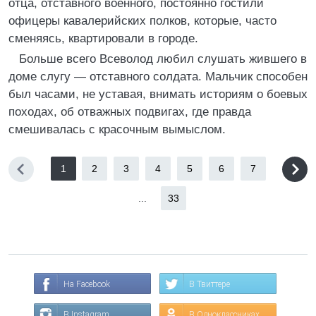
отца, отставного военного, постоянно гостили
офицеры кавалерийских полков, которые, часто
сменяясь, квартировали в городе.
Больше всего Всеволод любил слушать жившего в
доме слугу — отставного солдата. Мальчик способен
был часами, не уставая, внимать историям о боевых
походах, об отважных подвигах, где правда
смешивалась с красочным вымыслом.
1
2
3
4
5
6
7
...
33
На Facebook
В Твиттере
В Instagram
В Одноклассниках