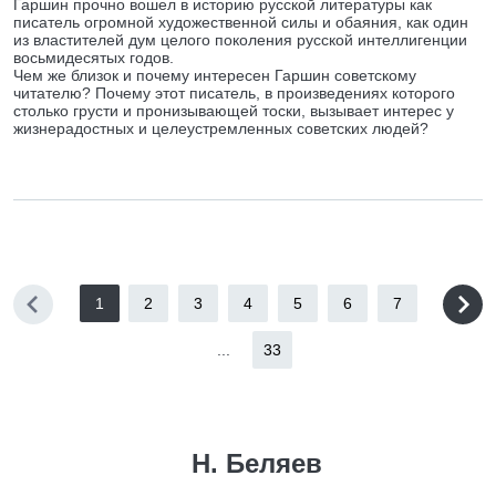
Гаршин прочно вошел в историю русской литературы как
писатель огромной художественной силы и обаяния, как один
из властителей дум целого поколения русской интеллигенции
восьмидесятых годов.
Чем же близок и почему интересен Гаршин советскому
читателю? Почему этот писатель, в произведениях которого
столько грусти и пронизывающей тоски, вызывает интерес у
жизнерадостных и целеустремленных советских людей?
1
2
3
4
5
6
7
...
33
Н. Беляев