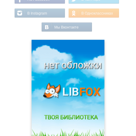
В Instagram
В Одноклассниках
Мы Вконтакте