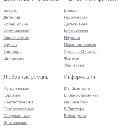
Боевик
Боевая
Детектив
Героическая
Иронические
Детективная
Исторические
Космическая
Классические
Научная
Крутые
Психологическая
Триллеры
Ужасы и Мистика
Шпионские
Фэнтези
Эпическая
Любовные романы
Информация
Исторические
Мы Вконтакте
Короткие
В Одноклассниках
Фантастические
На Facebook
Остросюжетные
В Твиттере
Современные
В Instagram
Эротические