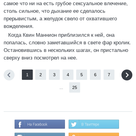
самое что ни на есть грубое сексуальное влечение,
столь сильное, что дыхание ее сделалось
прерывистым, а желудок свело от охватившего
вожделения.
Когда Квин Маннион приблизился к ней, она
попалась, словно заметавшийся в свете фар кролик.
Остановившись в нескольких шагах, он пристально
сверху вниз посмотрел на нее.
1
2
3
4
5
6
7
...
25
На Facebook
В Твиттере