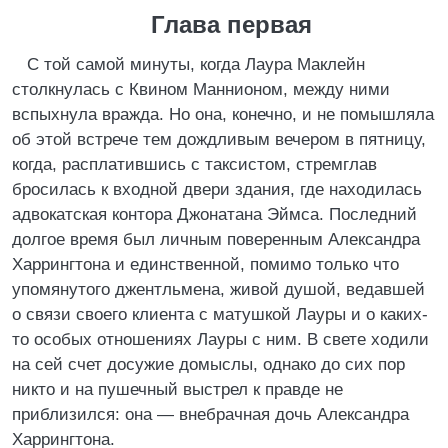
Глава первая
С той самой минуты, когда Лаура Маклейн
столкнулась с Квином Маннионом, между ними
вспыхнула вражда. Но она, конечно, и не помышляла
об этой встрече тем дождливым вечером в пятницу,
когда, расплатившись с таксистом, стремглав
бросилась к входной двери здания, где находилась
адвокатская контора Джонатана Эймса. Последний
долгое время был личным поверенным Александра
Харрингтона и единственной, помимо только что
упомянутого джентльмена, живой душой, ведавшей
о связи своего клиента с матушкой Лауры и о каких-
то особых отношениях Лауры с ним. В свете ходили
на сей счет досужие домыслы, однако до сих пор
никто и на пушечный выстрел к правде не
приблизился: она — внебрачная дочь Александра
Харрингтона.