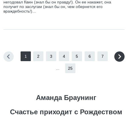
негодовал Квин (знал бы он правду!). Он ее накажет, она
получит по заслугам (знал бы он, чем обернется его
враждебность!)…
1
2
3
4
5
6
7
...
25
Аманда Браунинг
Счастье приходит с Рождеством