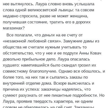
нее вытянулось. Лаура словно вновь услышала
слова одной великосветской львицы: та совсем
недавно спросила, разве не может женщина,
получившая состояние, тратить его в дорогих
магазинах?
Все полагали, что деньги на ее счету от
«незаконной любовной связи». Замужние дамы из
общества не считали нужным учитывать то
обстоятельство, что у нее и ее подруги Анны Ковач
довольно прибыльное дело. Лаура опасалась
худшего: наметившийся было скандал грозил их
совместному благополучию. Однако все обошлось, и
более того, на них так и сыпались заказы по
внутренней отделке дома. Вскоре выяснилась и
причина их успеха: заказчицы надеялись, что
сумеют разузнать от нее пикантные подробности. Но
Лаура, проявив твердость характера, ни одним
словом не обмолвилась на сей счет. Заказчицы