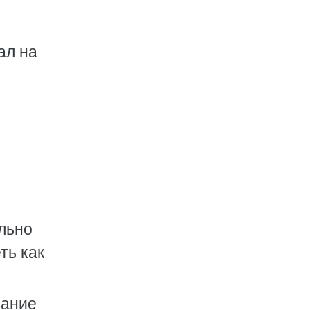
ал на
льно
ть как
мание