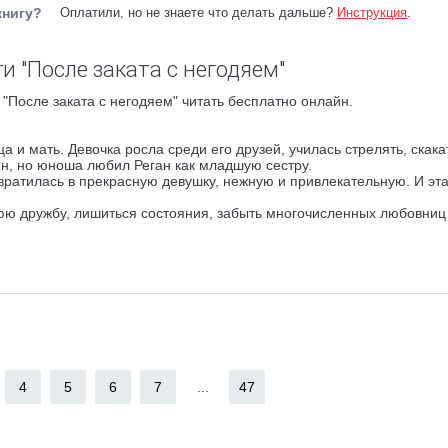
книгу?
Оплатили, но не знаете что делать дальше?
Инструкция
.
и "После заката с негодяем"
"После заката с негодяем" читать бесплатно онлайн.
 и мать. Девочка росла среди его друзей, училась стрелять, скака
ин, но юноша любил Реган как младшую сестру.
вратилась в прекрасную девушку, нежную и привлекательную. И эт
юю дружбу, лишиться состояния, забыть многочисленных любовниц
4
5
6
7
...
47