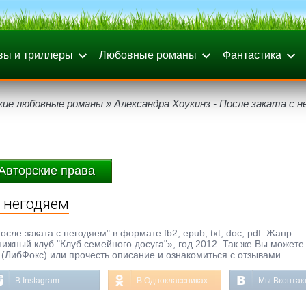
вы и триллеры
Любовные романы
Фантастика
кие любовные романы
» Александра Хоукинз - После заката с н
Авторские права
с негодяем
сле заката с негодяем" в формате fb2, epub, txt, doc, pdf. Жанр:
ный клуб "Клуб семейного досуга"», год 2012. Так же Вы можете 
 (ЛибФокс) или прочесть описание и ознакомиться с отзывами.
В Instagram
В Одноклассниках
Мы Вконтак