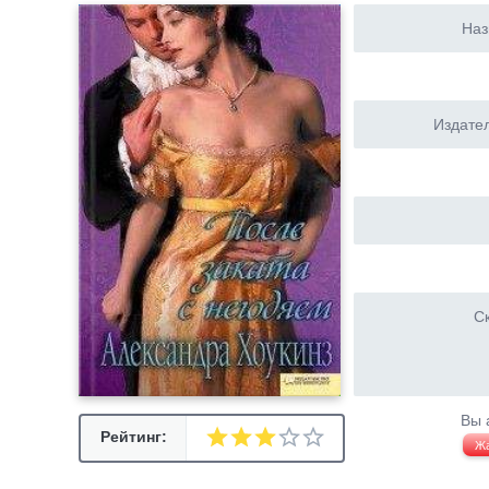
Наз
Издател
Ск
Вы 
Рейтинг:
Ж