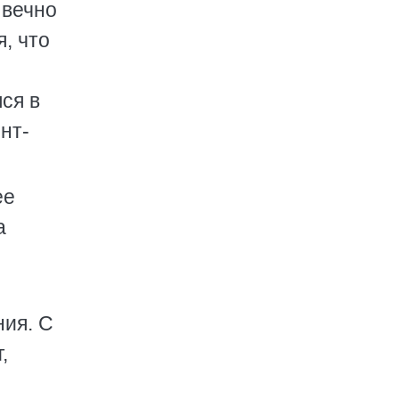
 вечно
, что
ся в
нт-
ее
а
ния. С
,