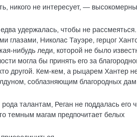
ь, никого не интересует, — высокомерн
 едва удержалась, чтобы не рассмеяться.
и глазами, Николас Тауэре, герцог Хант
кая-нибудь леди, которой не было извест
пости могла бы принять его за благородно
икто другой. Кем-кем, а рыцарем Хантер н
олдуном, соблазняющим благородных дам
 рода талантам, Реган не поддалась его 
что темным магам предпочитает белых