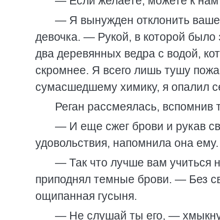
— Если желаете, можете к нам
— Я вынужден отклонить ваше
девочка. — Рукой, в которой было
два деревянных ведра с водой, ко
скромнее. Я всего лишь тушу пожа
сумасшедшему химику, я опалил се
Реган рассмеялась, вспомнив т
— И еще сжег брови и рукав св
удовольствия, напомнила она ему.
— Так что лучше вам учиться 
приподнял темные брови. — Без с
ощипанная гусыня.
— Не слушай ты его, — хмыкну