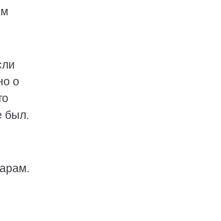
ым
сли
но о
го
е был.
чарам.