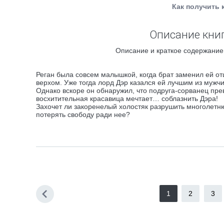
Как получить 
Описание книг
Описание и краткое содержание 
Реган была совсем малышкой, когда брат заменил ей отца
верхом. Уже тогда лорд Дэр казался ей лучшим из мужч
Однако вскоре он обнаружил, что подруга-сорванец пре
восхитительная красавица мечтает… соблазнить Дэра!
Захочет ли закоренелый холостяк разрушить многолетн
потерять свободу ради нее?
1
2
3