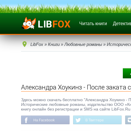
Читать книги
Детекти
LibFox
»
Книги
»
Любовные романы
»
Историчес
Александра Хоукинз - После заката 
Здесь можно скачать бесплатно "Александра Хоукинз - По
Исторические любовные романы, издательство ООО «Книж
книгу онлайн без регистрации и SMS на сайте LibFox.Ru
На Facebook
В Твиттере