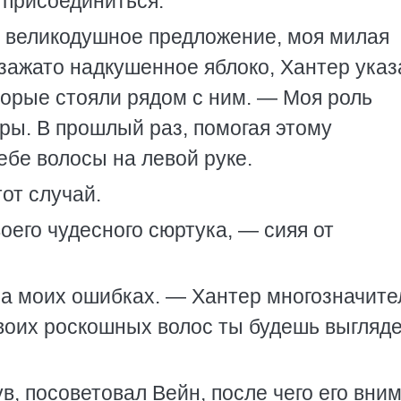
 присоединиться.
 великодушное предложение, моя милая
 зажато надкушенное яблоко, Хантер указ
торые стояли рядом с ним. — Моя роль
ры. В прошлый раз, помогая этому
бе волосы на левой руке.
от случай.
оего чудесного сюртука, — сияя от
на моих ошибках. — Хантер многозначите
воих роскошных волос ты будешь выгляде
в, посоветовал Вейн, после чего его вни