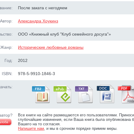
вание:
После заката с негодяем
Автор:
Александра Хоукинз
ьство:
ООО «Книжный клуб "Клуб семейного досуга"»
Жанр:
Исторические любовные романы
Год:
2012
ISBN:
978-5-9910-1846-3
ачать:
автор?
Все книги на сайте размещаются его пользователями. Принос
глубочайшие извинения, если Ваша книга была опубликована б
алоба
Вашего на то согласия.
Напишите нам
, и мы в срочном порядке примем меры.