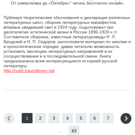
От символизма до «Октября»" читать бесплатно онлайн.
Публикуя теоретические обоснования и декларации различных
литературных школ, сборник литературных манифестов,
впервые увидевший свет в 1924 году, подытоживал три
десятилетия эстетической жизни в России 1890-1920-х гг.
Составители сборника, известные литературоведы Н. Л.
Бродский и Н. П. Сидоров, расположили материал по школам и
в хронологическом порядке, давая читателю возможность
установить эволюцию литературных направлений в их
сосуществовании и в последовательной смене. Книга
предназначена всем интересующимся историей русской
литературы.
http://ruslit.traumlibrary.net
1
2
3
4
5
6
7
...
63