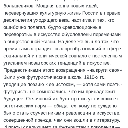
большевиков. Мощная волна новых идей,
перевернувших культурную жизнь России в первые
десятилетия уходящего века, настигла и тех, кто
ошибочно полагал, будто «революционные
перевороты» в искусстве обусловлены переменами
в общественной жизни. На деле же вышло так, что
время самых грандиозных преобразований в сфере
социальной и политической совпало с постепенным
угасанием новаторских тенденций в искусстве.
Предвестниками этого возвращения «на круги своя»
были уже футуристические школы 1910-х гг.,
уводящие поэзию к ее истокам, — хотя сами поэты-
футуристы не сомневались, что им принадлежит
будущее. Отчаянный их бунт против устоявшихся
эстетических норм — обида тех, кому не суждено
было стать соучастниками революции в искусстве,
совершенной прежде, чем они вошли в литературу.
И поэты следующего за футуристами поколения —