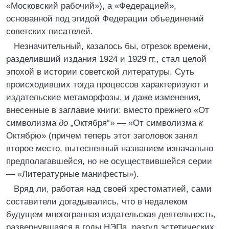
«Московский рабочий»), а «Федерацией»,
основанной под эгидой Федерации объединений
советских писателей.
Незначительный, казалось бы, отрезок времени,
разделивший издания 1924 и 1929 гг., стал целой
эпохой в истории советской литературы. Суть
происходивших тогда процессов характеризуют и
издательские метаморфозы, и даже изменения,
внесенные в заглавие книги: вместо прежнего «От
символизма
до
„Октября“» — «От символизма
к
Октябрю» (причем теперь этот заголовок занял
второе место, вытесненный названием изначально
предполагавшейся, но не осуществившейся серии
— «Литературные манифесты»).
Вряд ли, работая над своей хрестоматией, сами
составители догадывались, что в недалеком
будущем многогранная издательская деятельность,
развернувшаяся в годы НЭПа, разгул эстетических