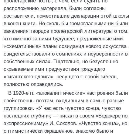
пролетарские поэты, с чем, если судить по
расположению материала, были согласны
составители, поместившие декларации этой школы
в конец книги. Но сколь бы громогласными ни были
заявления творцов пролетарской литературы о том,
что именно за ними будущее, предложенные ими
«схематичные» планы созидания нового искусства
свидетельствовали о сомнениях и неуверенности в
собственных силах. Тщательно, но безуспешно
скрываемые ими предчувствия грядущего
«гигантского сдвига», несущего с собой гибель,
полностью оправдались.
В 1920-е гг. «апокалиптические» настроения были
свойственны поэтам, входившим в самые разные
группировки. «У нас есть чувство конца, чувство
последних глубин», — писал в своем «Бедекере по
экспрессионизму» И. Соколов. «Чувство конца», но
оптимистически окрашенное, знакомо было и