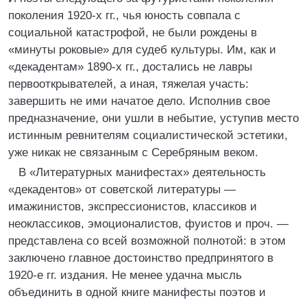
поколения 1920-х гг., чья юность совпала с
социальной катастрофой, не были рождены в
«минуты роковые» для судеб культуры. Им, как и
«декадентам» 1890-х гг., достались не лавры
первооткрывателей, а иная, тяжелая участь:
завершить не ими начатое дело. Исполнив свое
предназначение, они ушли в небытие, уступив место
истинным ревнителям социалистической эстетики,
уже никак не связанным с Серебряным веком.
В «Литературных манифестах» деятельность
«декадентов» от советской литературы —
имажинистов, экспрессионистов, классиков и
неоклассиков, эмоционалистов, фуистов и проч. —
представлена со всей возможной полнотой: в этом
заключено главное достоинство предпринятого в
1920-е гг. издания. Не менее удачна мысль
объединить в одной книге манифесты поэтов и