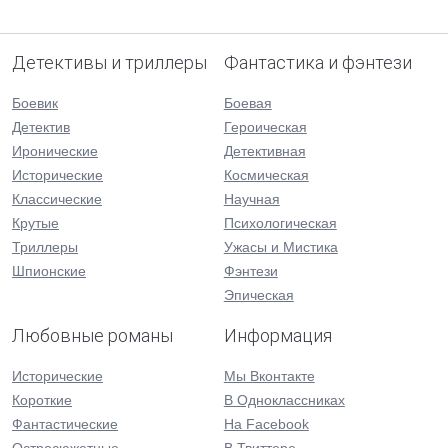
Детективы и триллеры
Фантастика и фэнтези
Боевик
Боевая
Детектив
Героическая
Иронические
Детективная
Исторические
Космическая
Классические
Научная
Крутые
Психологическая
Триллеры
Ужасы и Мистика
Шпионские
Фэнтези
Эпическая
Любовные романы
Информация
Исторические
Мы Вконтакте
Короткие
В Одноклассниках
Фантастические
На Facebook