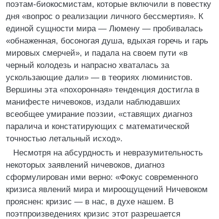
поэтам-биокосмистам, которые включили в повестку
дня «вопрос о реализации личного бессмертия». К
единой сущности мира — Люмену — пробивалась
«обнаженная, босоногая душа, вдыхая горечь и гарь
мировых смерчей», и падала на своем пути «в
черный колодезь и напрасно хваталась за
ускользающие дали» — в теориях люминистов.
Вершины эта «похоронная» тенденция достигла в
манифесте ничевоков, издали наблюдавших
всеобщее умирание поэзии, «ставящих диагноз
паралича и констатирующих с математической
точностью летальный исход».
Несмотря на абсурдность и невразумительность
некоторых заявлений ничевоков, диагноз
сформулирован ими верно: «Фокус современного
кризиса явлений мира и мироощущений Ничевоком
прояснен: кризис — в нас, в духе нашем. В
поэтпроизведениях кризис этот разрешается