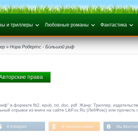
вы и триллеры
Любовные романы
Фантастика
ер
» Нора Робертс - Большой риф
Авторские права
иф" в формате fb2, epub, txt, doc, pdf. Жанр: Триллер, издательств
ьный отрывок из книги на сайте LibFox.Ru (ЛибФокс) или прочесть
В Instagram
В Одноклассниках
Мы Вконтак