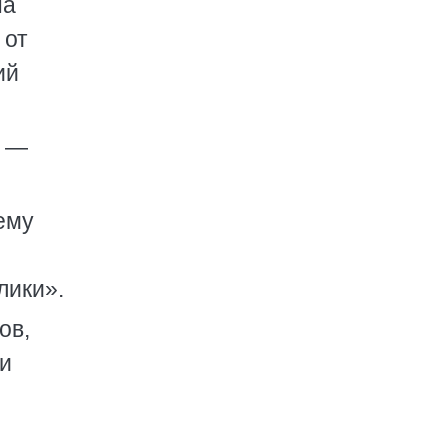
на
 от
ий
, —
ему
лики».
ов,
 и