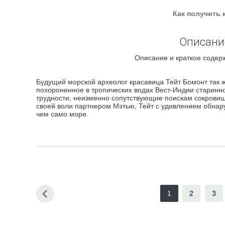
Как получить 
Описание
Описание и краткое содер
Будущий морской археолог красавица Тейт Бомонт так ж
похороненное в тропических водах Вест-Индии старинн
трудности, неизменно сопутствующие поискам сокровищ
своей воли партнером Мэтью, Тейт с удивлением обнару
чем само море.
1
2
3