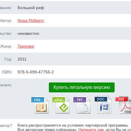
вание:
Большой риф
Автор:
Нора Робертс
ьство:
неизвестно
Жанр:
Триллер
Год:
2011
ISBN:
978-5-699-47756-2
ачать:
Купить легальную версию
автор?
Книга распространяется на условиях партнёрской программы.
Все авторские права соблюдены.
Напишите нам
, если Вы не с