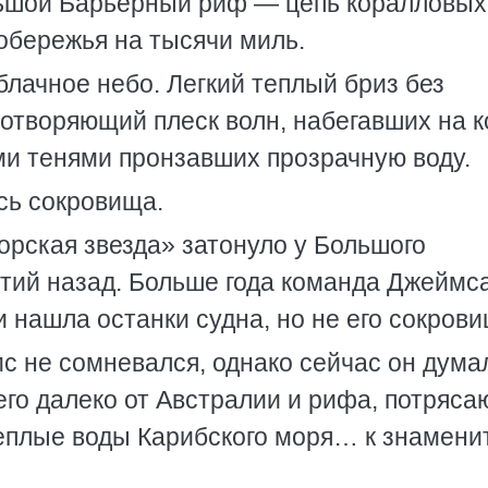
льшой Барьерный риф — цепь коралловых
обережья на тысячи миль.
лачное небо. Легкий теплый бриз без
отворяющий плеск волн, набегавших на к
ми тенями пронзавших прозрачную воду.
сь сокровища.
орская звезда» затонуло у Большого
етий назад. Больше года команда Джеймс
и нашла останки судна, но не его сокрови
с не сомневался, однако сейчас он думал
его далеко от Австралии и рифа, потряс
 теплые воды Карибского моря… к знамен