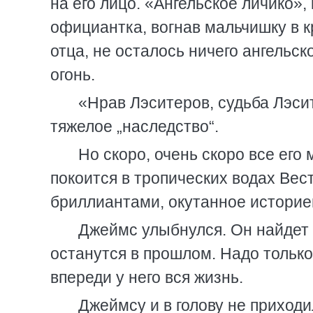
на его лицо. «Ангельское личико»,
официантка, вогнав мальчишку в кр
отца, не осталось ничего ангельск
огонь.
«Нрав Лэситеров, судьба Лэси
тяжелое „наследство“.
Но скоро, очень скоро все его
покоится в тропических водах Вес
бриллиантами, окутанное историе
Джеймс улыбнулся. Он найдет 
останутся в прошлом. Надо только 
впереди у него вся жизнь.
Джеймсу и в голову не приходил