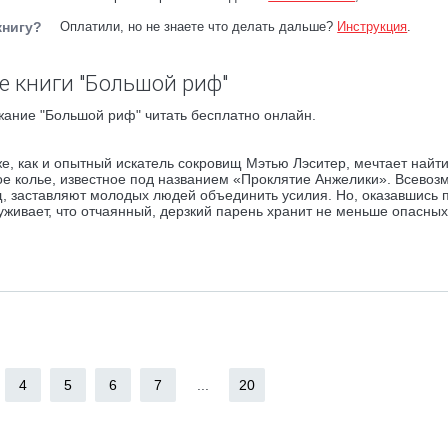
книгу?
Оплатили, но не знаете что делать дальше?
Инструкция
.
 книги "Большой риф"
жание "Большой риф" читать бесплатно онлайн.
е, как и опытный искатель сокровищ Мэтью Лэситер, мечтает найт
ое колье, известное под названием «Проклятие Анжелики». Всево
, заставляют молодых людей объединить усилия. Но, оказавшись 
живает, что отчаянный, дерзкий парень хранит не меньше опасных
4
5
6
7
...
20