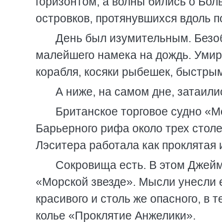
горизонтом, а волны бились о Бо
островков, протянувшихся вдоль п
День был изумительным. Безоб
малейшего намека на дождь. Умир
корабля, косяки рыбешек, быстры
А ниже, на самом дне, затаили
Британское торговое судно «М
Барьерного рифа около трех стол
Лэситера работала как проклятая 
Сокровища есть. В этом Джейм
«Морской звезде». Мысли унесли 
красивого и столь же опасного, в
колье «Проклятие Анжелики».