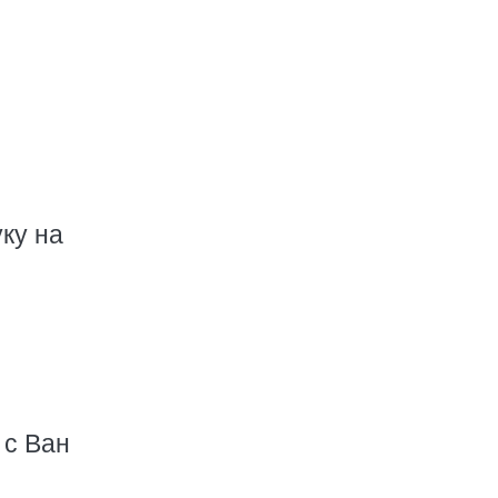
ку на
 с Ван