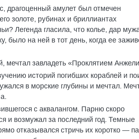
, драгоценный амулет был отмечен
его золоте, рубинах и бриллиантах
и? Легенда гласила, что колье, дар мужа
, было на ней в тот день, когда ее зажив
, мечтал завладеть «Проклятием Анжели
зучению историй погибших кораблей и по
ужался в морские глубины и мечтал. Меч
а.
зившегося с аквалангом. Парню скоро
ся и возмужал за последний год. Темные
ямо отказывался стричь их коротко — п