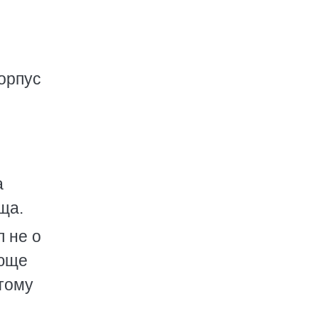
орпус
а
ща.
 не о
ающе
итому