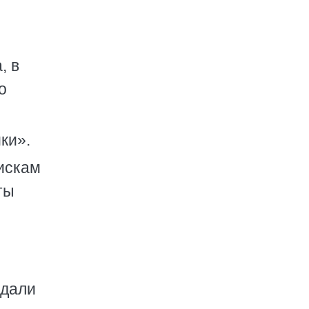
, в
о
ки».
искам
ты
адали