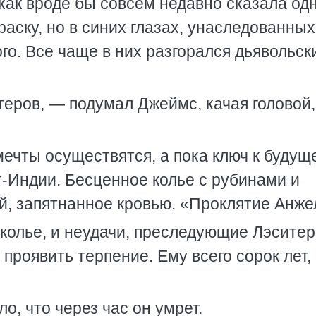
 как вроде бы совсем недавно сказала од
аску, но в синих глазах, унаследованных
ого. Все чаще в них разгорался дьявольск
теров, — подумал Джеймс, качая головой
 мечты осуществятся, а пока ключ к будущ
т-Индии. Бесценное колье с рубинами и
й, запятнанное кровью. «Проклятие Анже
колье, и неудачи, преследующие Лэситер
проявить терпение. Ему всего сорок лет,
о, что через час он умрет.