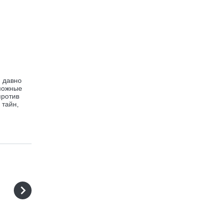
и давно
зможные
против
 тайн,