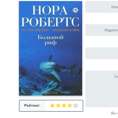
Наз
Издател
Ск
Рейтинг:
Вы 