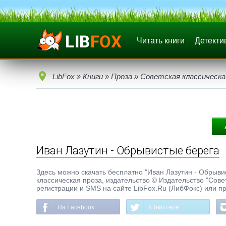
Читать книги
Детекти
LibFox
»
Книги
»
Проза
»
Советская классическа
Иван Лазутин - Обрывистые берега
Здесь можно скачать бесплатно "Иван Лазутин - Обрывист
классическая проза, издательство © Издательство "Совет
регистрации и SMS на сайте LibFox.Ru (ЛибФокс) или п
На Facebook
В Твиттере