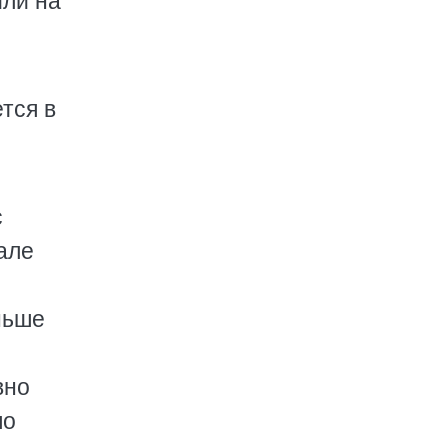
или на
тся в
с
але
ньше
вно
по