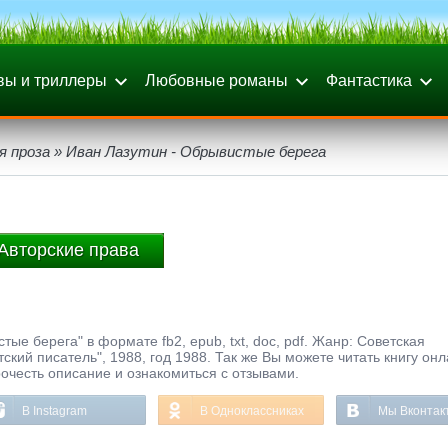
вы и триллеры
Любовные романы
Фантастика
я проза
» Иван Лазутин - Обрывистые берега
Авторские права
ые берега" в формате fb2, epub, txt, doc, pdf. Жанр: Советская
ский писатель", 1988, год 1988. Так же Вы можете читать книгу онл
рочесть описание и ознакомиться с отзывами.
В Instagram
В Одноклассниках
Мы Вконтак