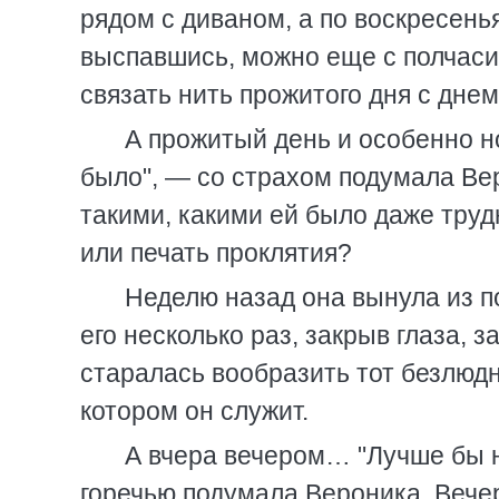
рядом с диваном, а по воскресенья
выспавшись, можно еще с полчаси
связать нить прожитого дня с дне
А прожитый день и особенно ноч
было", — со страхом подумала Ве
такими, какими ей было даже труд
или печать проклятия?
Неделю назад она вынула из п
его несколько раз, закрыв глаза, 
старалась вообразить тот безлюд
котором он служит.
А вчера вечером… "Лучше бы н
горечью подумала Вероника. Вече