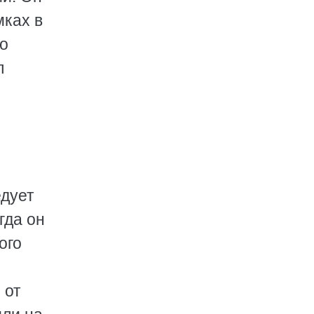
мках в
то
л
едует
гда он
ого
 от