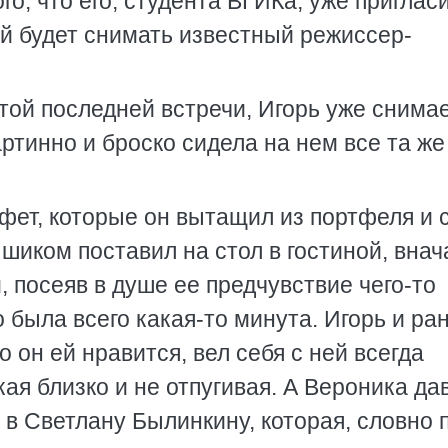
го, что его, студента ВГИКа, уже приглас
й будет снимать известный режиссер-
 той последней встречи, Игорь уже снимае
тинно и броско сидела на нем все та же
фет, которые он вытащил из портфеля и 
 шиком поставил на стол в гостиной, внач
, посеяв в душе ее предчувствие чего-то
о была всего какая-то минута. Игорь и ра
о он ей нравится, вел себя с ней всегда
ая близко и не отпугивая. А Вероника да
 в Светлану Былинкину, которая, словно 