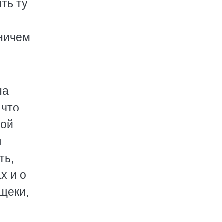
ть ту
 ничем
на
 что
вой
л
ть,
х и о
 щеки,