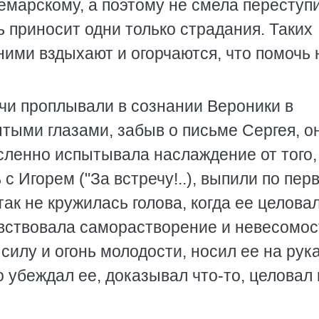
Кемарскому, а поэтому не смела переступи
ь приносит одни только страдания. Таких
ними вздыхают и огорчаются, что помочь
чи проплывали в сознании Вероники в
тыми глазами, забыв о письме Сергея, о
ысленно испытывала наслаждение от того,
с Игорем ("За встречу!..), выпили по пер
так не кружилась голова, когда ее целова
увствовала саморастворение и невесомос
силу и огонь молодости, носил ее на рука
о убеждал ее, доказывал что-то, целовал