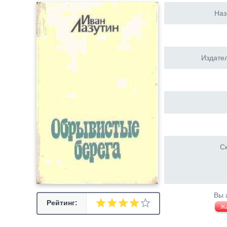
Наз
Издател
Ск
Вы 
Рейтинг:
Ж