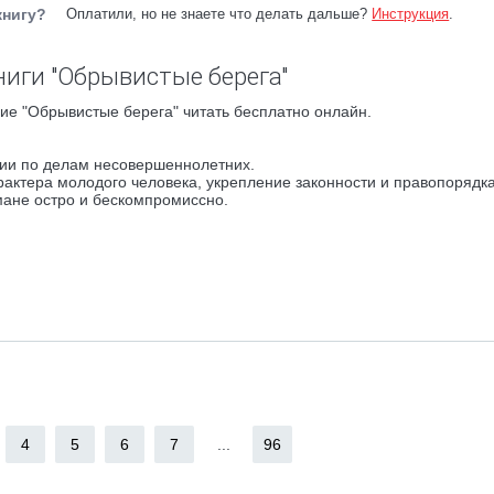
книгу?
Оплатили, но не знаете что делать дальше?
Инструкция
.
ниги "Обрывистые берега"
ие "Обрывистые берега" читать бесплатно онлайн.
ии по делам несовершеннолетних.
актера молодого человека, укрепление законности и правопорядк
мане остро и бескомпромиссно.
4
5
6
7
...
96