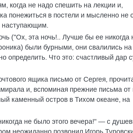
м, когда не надо спешить на лекции и,
ка понежиться в постели и мысленно не 
м наступающим.
ь ("Ох, эта ночь!.. Лучше бы ее никогда 
роника) были бурными, они свалились на
но определить. Что это: счастливый дар 
очтового ящика письмо от Сергея, прочит
замирала и, вспоминая прежние письма от 
ный каменный остров в Тихом океане, на
икогда не было этого вечера!" — с душе
ром неожиданно позвонил Игорь Туровск