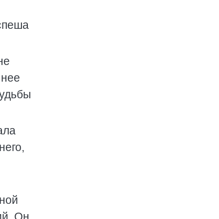
спеша
не
 нее
судьбы
ала
него,
вной
ий. Он