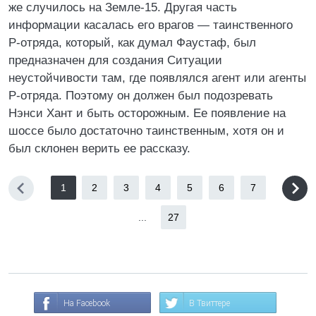
же случилось на Земле-15. Другая часть
информации касалась его врагов — таинственного
Р-отряда, который, как думал Фаустаф, был
предназначен для создания Ситуации
неустойчивости там, где появлялся агент или агенты
Р-отряда. Поэтому он должен был подозревать
Нэнси Хант и быть осторожным. Ее появление на
шоссе было достаточно таинственным, хотя он и
был склонен верить ее рассказу.
1
2
3
4
5
6
7
...
27
На Facebook
В Твиттере