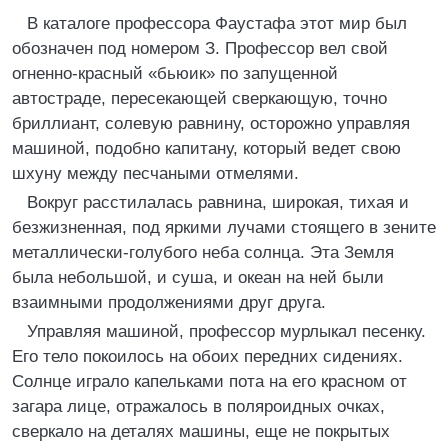
В каталоге профессора Фаустафа этот мир был
обозначен под номером З. Профессор вел свой
огненно-красный «бьюик» по запущенной
автостраде, пересекающей сверкающую, точно
бриллиант, солевую равнину, осторожно управляя
машиной, подобно капитану, который ведет свою
шхуну между песчаными отмелями.
Вокруг расстилалась равнина, широкая, тихая и
безжизненная, под яркими лучами стоящего в зените
металлически-голубого неба солнца. Эта Земля
была небольшой, и суша, и океан на ней были
взаимными продолжениями друг друга.
Управляя машиной, профессор мурлыкал песенку.
Его тело покоилось на обоих передних сидениях.
Солнце играло капельками пота на его красном от
загара лице, отражалось в поляроидных очках,
сверкало на деталях машины, еще не покрытых