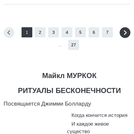
1
2
3
4
5
6
7
...
27
Майкл МУРКОК
РИТУАЛЫ БЕСКОНЕЧНОСТИ
Посвящается Джимми Болларду
Когда кончится история
И каждое живое
существо