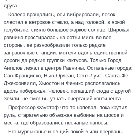
друга.
Колеса вращались, оси вибрировали, песок
хлестал в ветровое стекло, а над головой, в яркой
голубизне, сияло большое жаркое солнце. Широкая
равнина простиралась на сотни миль во все
стороны, ее разнообразили только редкие
заправочные станции, мотели вдоль единственной
дороги да редкие группки кактусов. Только Город
Ангелов лежал в центре Равнины. Остальные города:
Сан-Франциско, Нью-Орлеан, Сент-Луис, Санта-Фе,
Джексонвилл, Хьюстон и Феникс располагались
вдоль побережья. Человек, попавший сюда с другой
Земли, не смог бы узнать очертаний континента.
Профессор Фаустаф что-то напевал, пока крутил
руль, старательно объезжая выбоины на шоссе и
места, где образовались песчаные наносы.
Его мурлыканье и общий покой были прерваны