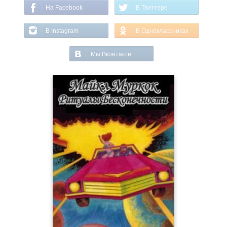
На Facebook
В Твиттере
В Instagram
В Одноклассниках
Мы Вконтакте