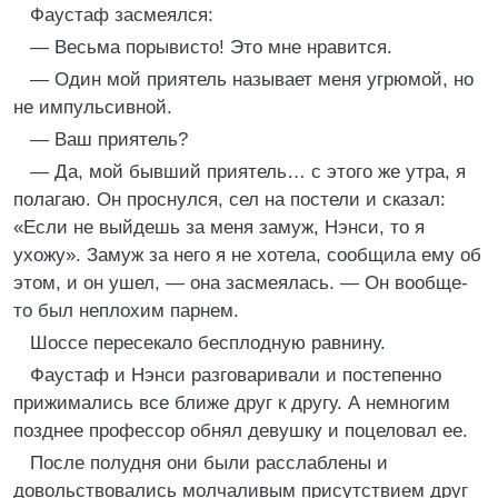
Фаустаф засмеялся:
— Весьма порывисто! Это мне нравится.
— Один мой приятель называет меня угрюмой, но
не импульсивной.
— Ваш приятель?
— Да, мой бывший приятель… с этого же утра, я
полагаю. Он проснулся, сел на постели и сказал:
«Если не выйдешь за меня замуж, Нэнси, то я
ухожу». Замуж за него я не хотела, сообщила ему об
этом, и он ушел, — она засмеялась. — Он вообще-
то был неплохим парнем.
Шоссе пересекало бесплодную равнину.
Фаустаф и Нэнси разговаривали и постепенно
прижимались все ближе друг к другу. А немногим
позднее профессор обнял девушку и поцеловал ее.
После полудня они были расслаблены и
довольствовались молчаливым присутствием друг