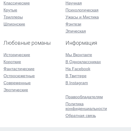
Классические
Научная
Крутые
Психологическая
Триллеры
Ужасы и Мистика
Шпионские
Фэнтези
Эпическая
Любовные романы
Информация
Исторические
Мы Вконтакте
Короткие
В Одноклассниках
Фантастические
На Facebook
Остросюжетные
В Твиттере
Современные
В Instagram
Эротические
Правообладателям
Политика
конфиденциальности
Обратная связь