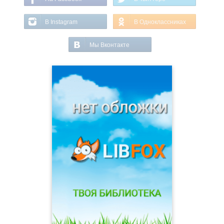
В Instagram
В Одноклассниках
Мы Вконтакте